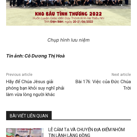
Chụp hình lưu niệm
Tin ảnh: Cô Dương Thị Hoà
Previous article
Next article
Hãy để Chúa Jêsus giải
Bài 176: Việc của Đức Chúa
phóng bạn khỏi suy nghĩ phải
Trời
làm vừa lòng người khác
BÀI VIẾT LIÊN QUAN
LỄ CẢM TẠ VÀ CHUYỂN ĐỊA ĐIỂM NHÓM
TIN LÀNH LÀNG ĐỒNG