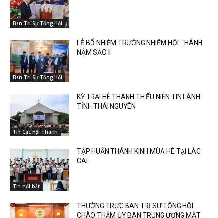
Ban Trị Sự Tổng Hội
LỄ BỔ NHIỆM TRƯỞNG NHIỆM HỘI THÁNH
NẬM SẢO II
Ban Trị Sự Tổng Hội
KỲ TRẠI HÈ THANH THIẾU NIÊN TIN LÀNH
TỈNH THÁI NGUYÊN
Tin Các Hội Thánh
TẬP HUẤN THÁNH KINH MÙA HÈ TẠI LÀO
CAI
Tin nổi bật
THƯỜNG TRỰC BAN TRỊ SỰ TỔNG HỘI
CHÀO THĂM ỦY BAN TRUNG ƯƠNG MẶT