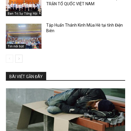
TRẬN TỔ QUỐC VIỆT NAM
Ban Trị Sự Tổng Hội
Tập Huấn Thánh Kinh Mùa Hè tại tỉnh Điện
Biên
Tin nổi bật
BÀI VIẾT GẦN ĐÂY