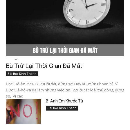
Bù Trừ Lại Thời Gian Đã Mất
Bài Học Kinh Thánh
Đọc Giô-ên 2:21-27 21Hỡi đất, đừng sợ! Hãy vui mừng hoan hỉ, Vì
Đức Giê-hô-va đã làm những việc lớn. 22Hỡi các loài thú đồng, đừng
sợ, Vì các...
Bị Anh Em Khước Từ
Bài Học Kinh Thánh