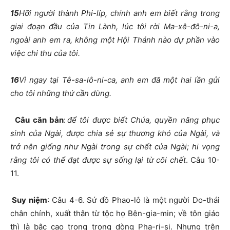
15
Hỡi người thành Phi-líp, chính anh em biết rằng trong
giai đoạn đầu của Tin Lành, lúc tôi rời Ma-xê-đô-ni-a,
ngoài anh em ra, không một Hội Thánh nào dự phần vào
việc chi thu của tôi.
16
Vì ngay tại Tê-sa-lô-ni-ca, anh em đã một hai lần gửi
cho tôi những thứ cần dùng.
Câu căn bản
:
để tôi được biết Chúa, quyền năng phục
sinh của Ngài, được chia sẻ sự thương khó của Ngài, và
trở nên giống như Ngài trong sự chết của Ngài; hi vọng
rằng tôi có thể đạt được sự sống lại từ cõi chết
. Câu 10-
11.
Suy niệm
: Câu 4-6. Sứ đồ Phao-lô là một người Do-thái
chân chính, xuất thân từ tộc họ Bên-gia-min; về tôn giáo
thì là bậc cao trọng trong dòng Pha-ri-si. Nhưng trên