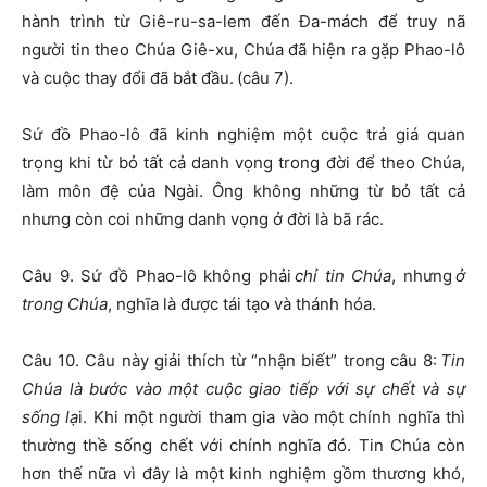
hành trình từ Giê-ru-sa-lem đến Đa-mách để truy nã
người tin theo Chúa Giê-xu, Chúa đã hiện ra gặp Phao-lô
và cuộc thay đổi đã bắt đầu. (câu 7).
Sứ đồ Phao-lô đã kinh nghiệm một cuộc trả giá quan
trọng khi từ bỏ tất cả danh vọng trong đời để theo Chúa,
làm môn đệ của Ngài. Ông không những từ bỏ tất cả
nhưng còn coi những danh vọng ở đời là bã rác.
Câu 9. Sứ đồ Phao-lô không phải
chỉ tin Chúa
, nhưng
ở
trong Chúa
, nghĩa là được tái tạo và thánh hóa.
Câu 10. Câu này giải thích từ “nhận biết” trong câu 8:
Tin
Chúa là bước vào một cuộc giao tiếp với sự chết và sự
sống lạ
i. Khi một người tham gia vào một chính nghĩa thì
thường thề sống chết với chính nghĩa đó. Tin Chúa còn
hơn thế nữa vì đây là một kinh nghiệm gồm thương khó,