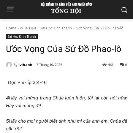
Home
c/Tài Liệu
Bài Học Kinh Thánh
Ước Vọng Của Sứ Đồ Phao-lô
Bài Học Kinh Thánh
Ước Vọng Của Sứ Đồ Phao-lô
By
lvthanh
7 Tháng 10, 2025
466
0
Đọc Phi-líp 3:4-16
4
Hãy vui mừng trong Chúa luôn luôn, tôi lại còn nói nữa:
Hãy vui mừng đi!
5
Hãy cho mọi người biết tính nhu mì của anh em. Chúa đã
gần rồi!