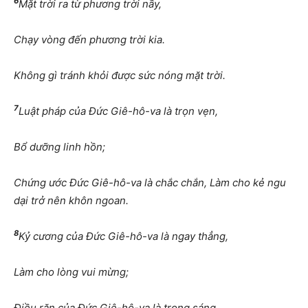
6
Mặt trời ra từ phương trời nầy,
Chạy vòng đến phương trời kia.
Không gì tránh khỏi được sức nóng mặt trời.
7
Luật pháp của Đức Giê-hô-va là trọn vẹn,
Bổ dưỡng linh hồn;
Chứng ước Đức Giê-hô-va là chắc chắn, Làm cho kẻ ngu
dại trở nên khôn ngoan.
8
Kỷ cương của Đức Giê-hô-va là ngay thẳng,
Làm cho lòng vui mừng;
Điều răn của Đức Giê-hô-va là trong sáng,