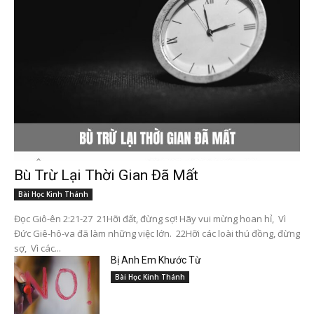
Bù Trừ Lại Thời Gian Đã Mất
Bài Học Kinh Thánh
Đọc Giô-ên 2:21-27 21Hỡi đất, đừng sợ! Hãy vui mừng hoan hỉ, Vì
Đức Giê-hô-va đã làm những việc lớn. 22Hỡi các loài thú đồng, đừng
sợ, Vì các...
Bị Anh Em Khước Từ
Bài Học Kinh Thánh