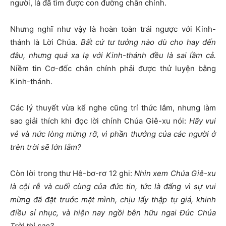
người, là đã tìm được con đường chân chính.
Nhưng nghĩ như vậy là hoàn toàn trái ngược với Kinh-
thánh là Lời Chúa.
Bất cứ tư tưởng nào dù cho hay đến
đâu, nhưng quá xa lạ với Kinh-thánh đều là sai lầm cả.
Niềm tin Cơ-đốc chân chính phải được thử luyện bằng
Kinh-thánh.
Các lý thuyết vừa kể nghe cũng trí thức lắm, nhưng làm
sao giải thích khi đọc lời chính Chúa Giê-xu nói:
Hãy vui
vẻ và nức lòng mừng rỡ, vì phần thưởng của các người ở
trên trời sẽ lớn lắm?
Còn lời trong thư Hê-bơ-rơ 12 ghi:
Nhìn xem Chúa Giê-xu
là cội rễ và cuối cùng của đức tin, tức là đấng vì sự vui
mừng đã đặt trước mặt mình, chịu lấy thập tự giá, khinh
điều sỉ nhục, và hiện nay ngồi bên hữu ngai Đức Chúa
Trời thì sao?