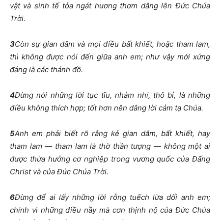
vật và sinh tế tỏa ngát hương thơm dâng lên Đức Chúa
Trời.
3
Còn sự gian dâm và mọi điều bất khiết, hoặc tham lam,
thì không được nói đến giữa anh em; như vậy mới xứng
đáng là các thánh đồ.
4
Đừng nói những lời tục tĩu, nhảm nhí, thô bỉ, là những
điều không thích hợp; tốt hơn nên dâng lời cảm tạ Chúa.
5
Anh em phải biết rõ rằng kẻ gian dâm, bất khiết, hay
tham lam — tham lam là thờ thần tượng — không một ai
được thừa hưởng cơ nghiệp trong vương quốc của Đấng
Christ và của Đức Chúa Trời.
6
Đừng để ai lấy những lời rỗng tuếch lừa dối anh em;
chính vì những điều nầy mà cơn thịnh nộ của Đức Chúa