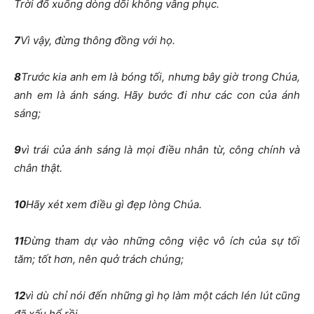
Trời đổ xuống dòng dõi không vâng phục.
7
Vì vậy, đừng thông đồng với họ.
8
Trước kia anh em là bóng tối, nhưng bây giờ trong Chúa,
anh em là ánh sáng. Hãy bước đi như các con của ánh
sáng;
9
vì trái của ánh sáng là mọi điều nhân từ, công chính và
chân thật.
10
Hãy xét xem điều gì đẹp lòng Chúa.
11
Đừng tham dự vào những công việc vô ích của sự tối
tăm; tốt hơn, nên quở trách chúng;
12
vì dù chỉ nói đến những gì họ làm một cách lén lút cũng
đã xấu hổ rồi.