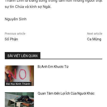
Thánh Linh là Đấng sống trong tâm hồn những người thật
sự tin Chúa và kính sợ Ngài.
Nguyễn Sinh
Previous article
Next article
Số Phận
Ca Mừng
BÀI VIẾT LIÊN QUAN
Bị Anh Em Khước Từ
Bài Học Kinh Thánh
Quan Tâm Đến Lợi Ích Của Người Khác