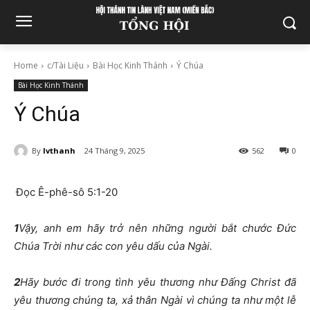
Home
c/Tài Liệu
Bài Học Kinh Thánh
Ý Chúa
Bài Học Kinh Thánh
Ý Chúa
By
lvthanh
24 Tháng 9, 2025
562
0
Đọc Ê-phê-sô 5:1-20
1
Vậy, anh em hãy trở nên những người bắt chước Đức
Chúa Trời như các con yêu dấu của Ngài.
2
Hãy bước đi trong tình yêu thương như Đấng Christ đã
yêu thương chúng ta, xả thân Ngài vì chúng ta như một lễ