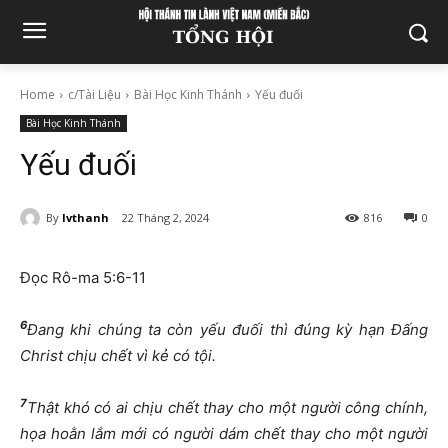
Home
c/Tài Liệu
Bài Học Kinh Thánh
Yếu đuối
Bài Học Kinh Thánh
Yếu đuối
By
lvthanh
22 Tháng 2, 2024
816
0
Đọc Rô-ma 5:6-11
6
Đang khi chúng ta còn yếu đuối thì đúng kỳ hạn Đấng
Christ chịu chết vì kẻ có tội.
7
Thật khó có ai chịu chết thay cho một người công chính,
họa hoằn lắm mới có người dám chết thay cho một người