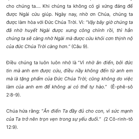
cho chúng ta…. Khi chúng ta không có gì xứng đáng để
được Ngài cứu giúp. Ngày nay, nhờ ơn Chúa, chúng ta
được làm hòa với Đức Chúa Trời. Vì:
“Vậy bây giờ chúng ta
đã nhờ huyết Ngài được xưng công chính rồi, thì hẳn
chúng ta sẽ càng nhờ Ngài mà được cứu khỏi cơn thịnh nộ
của đức Chúa Trời càng hơn.”
(Câu 9).
Điều chúng ta luôn luôn nhớ là “
Vì nhờ ân điển, bởi đức
tin mà anh em được cứu, điều nầy không đến từ anh em
mà là tặng phẩm của Đức Chúa Trời; cũng không do việc
làm của anh em để không ai có thể tự hào.”
(Ê-phê-sô
2:8-9).
Chúa hứa rằng: “
Ân điển Ta đầy đủ cho con, vì sức mạnh
của Ta trở nên trọn vẹn trong sự yếu đuối.” (
2 Cô-rinh-tô
12:9).