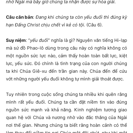
nhờ Ngài mà bây giờ chúng ta nhận được sự hòa giải.
Câu căn bản
:
Đang khi chúng ta còn yếu đuối thì đúng kỳ
hạn Đấng Christ chịu chết vì kẻ có tội.
(Câu 6).
Suy niệm
: “
yếu đuối
” nghĩa là gì? Nguyên văn tiếng Hi-lạp
mà sứ đồ Phao-lô dùng trong câu này có nghĩa không có
một nguồn sức lực nào, cảm thấy hoàn toàn bất lực, kiệt
lực, yếu sức. Đó chính là tình trạng của con người chúng
ta khi Chúa Giê-xu đến trần gian này. Chúa đến để cứu
vớt những người yếu đuối không tự mình giải thoát được.
Tuy nhiên trong cuộc sống chúng ta nhiều khi quên rằng
mình rất yếu đuối. Chúng ta cần đặt niềm tin vào đúng
nguồn sức mạnh và khả năng. Kinh nghiệm tương giao
quan hệ với Chúa và nương nhờ vào đắc thắng của Ngài
nơi thế gian. Nhưng chúng ta biết rằng hoàn cảnh có thể
làm thay đổi niềm tin nơi Chúa một đôi chút, như khi một