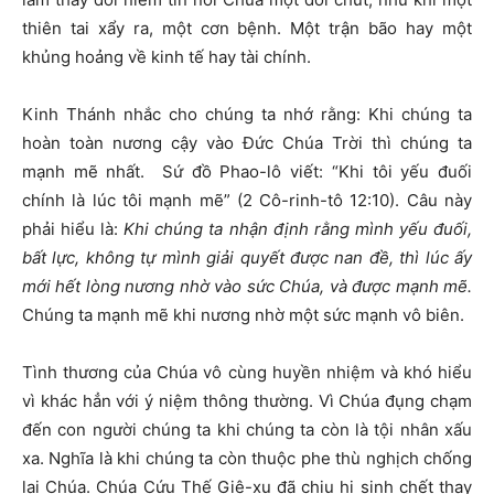
thiên tai xẩy ra, một cơn bệnh. Một trận bão hay một
khủng hoảng về kinh tế hay tài chính.
Kinh Thánh nhắc cho chúng ta nhớ rằng: Khi chúng ta
hoàn toàn nương cậy vào Đức Chúa Trời thì chúng ta
mạnh mẽ nhất. Sứ đồ Phao-lô viết: “Khi tôi yếu đuối
chính là lúc tôi mạnh mẽ” (2 Cô-rinh-tô 12:10). Câu này
phải hiểu là:
Khi chúng ta nhận định rằng mình yếu đuối,
bất lực, không tự mình giải quyết được nan đề, thì lúc ấy
mới hết lòng nương nhờ vào sức Chúa, và được mạnh mẽ.
Chúng ta mạnh mẽ khi nương nhờ một sức mạnh vô biên.
Tình thương của Chúa vô cùng huyền nhiệm và khó hiểu
vì khác hẳn với ý niệm thông thường. Vì Chúa đụng chạm
đến con người chúng ta khi chúng ta còn là tội nhân xấu
xa. Nghĩa là khi chúng ta còn thuộc phe thù nghịch chống
lại Chúa. Chúa Cứu Thế Giê-xu đã chịu hi sinh chết thay