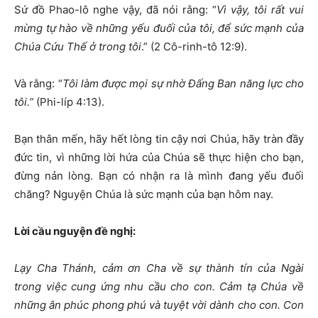
Sứ đồ Phao-lô nghe vậy, đã nói rằng: “
Vì vậy, tôi rất vui
mừng tự hào về những yếu đuối của tôi, để sức mạnh của
Chúa Cứu Thế ở trong tôi
.” (2 Cô-rinh-tô 12:9).
Và rằng: “
Tôi làm được mọi sự nhờ Đấng Ban năng lực cho
tôi.”
(Phi-líp 4:13).
Bạn thân mến, hãy hết lòng tin cậy nơi Chúa, hãy tràn đầy
đức tin, vì những lời hứa của Chúa sẽ thực hiện cho bạn,
đừng nản lòng. Bạn có nhận ra là mình đang yếu đuối
chăng? Nguyện Chúa là sức mạnh của bạn hôm nay.
Lời cầu nguyện
đề nghị:
Lạy Cha Thánh, cảm ơn Cha về sự thành tín của Ngài
trong việc cung ứng nhu cầu cho con. Cảm tạ Chúa về
những ân phúc phong phú và tuyệt vời dành cho con. Con