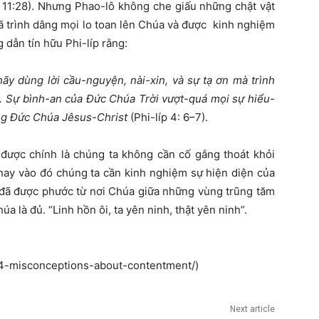
 11:28). Nhưng Phao-lô không che giấu những chật vật
đã trình dâng mọi lo toan lên Chúa và được kinh nghiệm
 dẫn tín hữu Phi-líp rằng:
ãy dùng lời cầu-nguyện, nài-xin, và sự tạ ơn mà trình
. Sự bình-an của Đức Chúa Trời vượt-quá mọi sự hiểu-
ong Đức Chúa Jêsus-Christ
(Phi-líp 4: 6–7).
 được chính là chúng ta không cần cố gắng thoát khỏi
hay vào đó chúng ta cần kinh nghiệm sự hiện diện của
 đã được phước từ nơi Chúa giữa những vùng trũng tăm
a là đủ. “Linh hồn ôi, ta yên ninh, thật yên ninh”.
/4-misconceptions-about-contentment/)
Next article