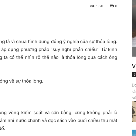
1828
0
ng là vì chưa hình dung đúng ý nghĩa của sự thỏa lòng.
ể áp dụng phương pháp “suy nghĩ phản chiếu”. Từ kinh
 ta có thể nhìn rõ thế nào là thỏa lòng qua cách ông
V
B
ưởng về sự thỏa lòng.
Đọ
rằ
sứ
ong vòng kiểm soát và cân bằng, cũng không phải là
hâm nhi nước chanh và đọc sách vào buổi chiều thu mát
đổ.