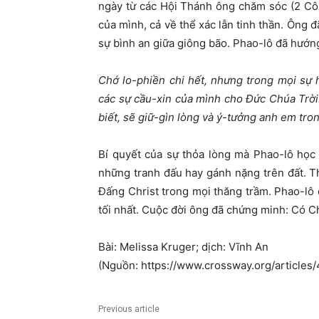
ngày từ các Hội Thánh ông chăm sóc (2 Cô
của mình, cả về thể xác lẫn tinh thần. Ông 
sự bình an giữa giông bão. Phao-lô đã hướng
Chớ lo-phiền chi hết, nhưng trong mọi sự h
các sự cầu-xin của mình cho Đức Chúa Trời
biết, sẽ giữ-gìn lòng và ý-tưởng anh em tr
Bí quyết của sự thỏa lòng mà Phao-lô học
những tranh đấu hay gánh nặng trên đất. T
Đấng Christ trong mọi thăng trầm. Phao-lô
tối nhất. Cuộc đời ông đã chứng minh: Có Chú
Bài: Melissa Kruger; dịch: Vĩnh An
(Nguồn: https://www.crossway.org/articles
Previous article