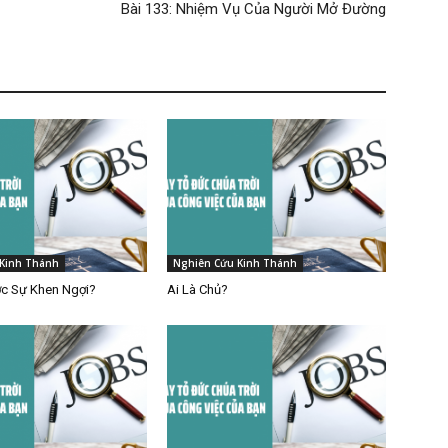
Bài 133: Nhiệm Vụ Của Người Mở Đường
Kinh Thánh
Nghiên Cứu Kinh Thánh
c Sự Khen Ngợi?
Ai Là Chủ?