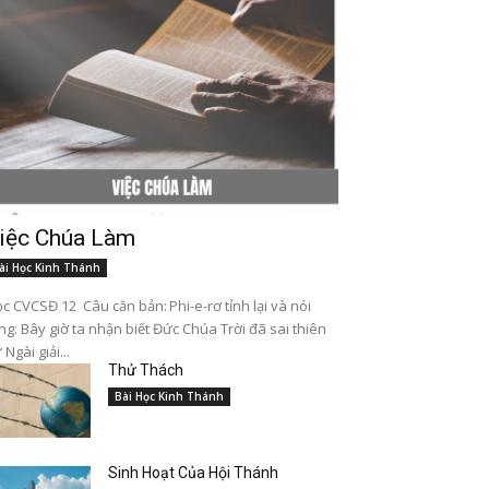
iệc Chúa Làm
ài Học Kinh Thánh
c CVCSĐ 12 Câu căn bản: Phi-e-rơ tỉnh lại và nói
ng: Bây giờ ta nhận biết Đức Chúa Trời đã sai thiên
 Ngài giải...
Thử Thách
Bài Học Kinh Thánh
Sinh Hoạt Của Hội Thánh