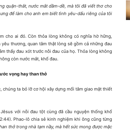
ng quặn-thắt, nước mắt dầm-dề, mà tôi đã viết thơ cho
ưng để làm cho anh em biết tình yêu-dấu riêng của tôi
cảm cho ai đó. Còn thỏa lòng không có nghĩa hờ hững,
h yêu thương, quan tâm thật lòng sẽ gồm cả những đau
cảm thấy đau xót trước nỗi đau của họ. Thỏa lòng không
hông còn nước mắt, khổ đau.
 ước vọng hay than thở
c, chúng ta bỏ lỡ cơ hội xây dựng mối tâm giao mật thiết
Jêsus với nỗi đau tột cùng đã cầu nguyện thống khổ
22:44). Phao-lô chia sẻ kinh nghiệm khi ông cũng từng
 than thở trong nhà tạm nầy, mà hết sức mong được mặc