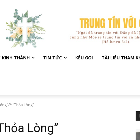
C KINH THÁNH
TIN TỨC
KÊU GỌI
TÀI LIỆU THAM 
ởng Về “Thỏa Lòng”
Thỏa Lòng”