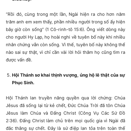
“Rồi đó, cùng trong một lần, Ngài hiện ra cho hơn năm
trăm anh em xem thấy, phần nhiều người trong số ấy hiện
bây giờ còn sống” (1 Cô-rinh-tô 15:6). Ông viết dòng này
cho người Hy Lạp, họ hoài nghi về tuyên bố này khi nhiều
nhân chứng vẫn còn sống. Vì thế, tuyên bố này không thể
nào sai sự thật, vì chỉ cần vài lời hỏi thăm họ cũng tìm ra
được vấn đề.
Hội Thánh sơ khai thịnh vượng, ủng hộ lẽ thật của sự
Phục Sinh.
Hội Thánh lan truyền năng quyền qua lời chứng: Chúa
Jêsus đã sống lại từ kẻ chết, Đức Chúa Trời đã tôn Chúa
Jêsus làm Chúa và Đấng Christ (Công Vụ Các Sứ Đồ
2:36). Đấng Christ làm chủ trên mọi quốc gia vì Ngài đã
đắc thắng sự chết. Đây là sứ điệp lan tỏa trên toàn thế