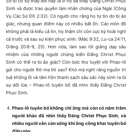
Sở dĩ có sự thay đổi này là vì họ đã thấy Đấng Christ Phục
Sinh và được trao quyền làm nhân chứng của Ngài (Công
Vụ Các Sứ Đồ 2:32). Có người cho rằng họ tự tin do bị ảo
giác, nhưng quan điểm này có nhiều bất ổn. Các môn đồ
không phải là kiểu cả tin, họ thậm chí còn cực kỳ hoài nghi
cả trước và sau sự kiện phục sinh. (Mác 9:32, Lu-ca 24:11,
Giăng 20:8-9, 25). Hơn nữa, làm sao lời giảng dạy sâu
nhiệm của những người chứng kiến Đấng Christ Phục
Sinh có thể ra từ ảo giác? Còn bức thư tuyệt vời Phao-lô
gửi cho người Rô-ma thì sao? Khó mà nghĩ rằng nguồn trí
tuệ khổng lồ và tâm hồn thanh sạch sâu sắc này sinh ra từ
sự dối lừa – Phao-lô tuyên bố đã nhìn thấy Đấng Christ
Phục Sinh.
Phao-lô tuyên bố không chỉ ông mà còn có năm trăm
người khác đã nhìn thấy Đấng Christ Phục Sinh, và
nhiều người vẫn còn sống khi ông công khai tuyên bố
điều này.