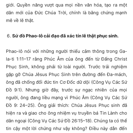
giới. Quyền năng vượt qua mọi nền văn hóa, tạo ra một
dân mới của Đức Chúa Trời, chính là bằng chứng mạnh
mẽ về lẽ thật.
Sứ đồ Phao-lô cải đạo đã xác tín lẽ thật phục sinh.
Phao-lô nói với những người thiếu cảm thông trong Ga-
la-ti 1:11–17 rằng Phúc Âm của ông đến từ Đấng Christ
Phục Sinh, không phải từ loài người. Trước trải nghiệm
gặp gỡ Chúa Jêsus Phục Sinh trên đường đến Đa-mách,
ông đã chống đối đức tin Cơ Đốc dữ dội (Công Vụ Các Sứ
Đồ 9:1). Nhưng giờ đây, trước sự ngạc nhiên của mọi
người, ông đang liều mạng vì Phúc Âm (Công Vụ Các Sứ
Đồ 9: 24–25). Ông giải thích: Chúa Jêsus Phục sinh đã
hiện ra và giao cho ông nhiệm vụ truyền bá Tin Lành cho
dân ngoại (Công Vụ Các Sứ Đồ 26:15–18). Chúng ta có thể
tin cậy một lời chứng như vậy không? Điều này dẫn đến