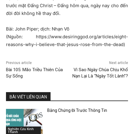
trước mặt Đấng Christ – Đấng hôm qua, ngày nay cho đến
đời đời không hề thay đổi.
Bài: John Piper; dịch: Nhạn Võ
(Nguồn: https://www.desiringgod.org/articles/eight-
reasons-why-i-believe-that-jesus-rose-from-the-dead)
Previous article
Next article
Bài 105: Mão Triều Thiên Của
Vì Sao Ngày Chúa Chịu Khổ
Sự Sống
Nạn Lại Là “Ngày Tốt Lành”?
BÀI VIẾT LIÊN QUAN
Bằng Chứng Đi Trước Thông Tin
Nghiên Cứu Kinh
Thánh