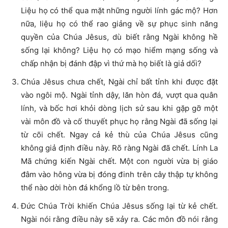
Liệu họ có thể qua mặt những người lính gác mộ? Hơn
nữa, liệu họ có thể rao giảng về sự phục sinh năng
quyền của Chúa Jêsus, dù biết rằng Ngài không hề
sống lại không? Liệu họ có mạo hiểm mạng sống và
chấp nhận bị đánh đập vì thứ mà họ biết là giả dối?
Chúa Jêsus chưa chết, Ngài chỉ bất tỉnh khi được đặt
vào ngôi mộ. Ngài tỉnh dậy, lăn hòn đá, vượt qua quân
lính, và bốc hơi khỏi dòng lịch sử sau khi gặp gỡ một
vài môn đồ và cố thuyết phục họ rằng Ngài đã sống lại
từ cõi chết. Ngay cả kẻ thù của Chúa Jêsus cũng
không giả định điều này. Rõ ràng Ngài đã chết. Lính La
Mã chứng kiến Ngài chết. Một con người vừa bị giáo
đâm vào hông vừa bị đóng đinh trên cây thập tự không
thể nào dời hòn đá khổng lồ từ bên trong.
Đức Chúa Trời khiến Chúa Jêsus sống lại từ kẻ chết.
Ngài nói rằng điều này sẽ xảy ra. Các môn đồ nói rằng