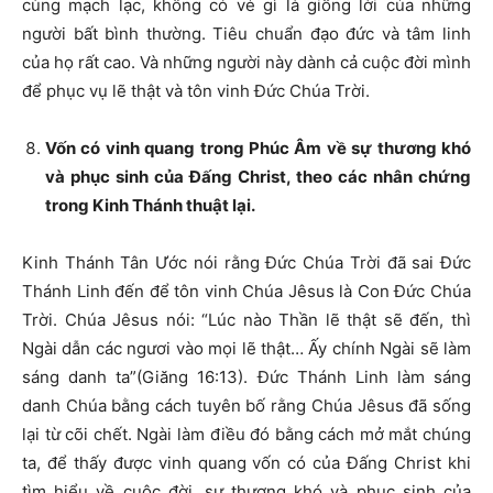
cùng mạch lạc, không có vẻ gì là giống lời của những
người bất bình thường. Tiêu chuẩn đạo đức và tâm linh
của họ rất cao. Và những người này dành cả cuộc đời mình
để phục vụ lẽ thật và tôn vinh Đức Chúa Trời.
Vốn có vinh quang trong Phúc Âm về sự thương khó
và phục sinh của Đấng Christ, theo các nhân chứng
trong Kinh Thánh thuật lại.
Kinh Thánh Tân Ước nói rằng Đức Chúa Trời đã sai Đức
Thánh Linh đến để tôn vinh Chúa Jêsus là Con Đức Chúa
Trời. Chúa Jêsus nói: “Lúc nào Thần lẽ thật sẽ đến, thì
Ngài dẫn các ngươi vào mọi lẽ thật… Ấy chính Ngài sẽ làm
sáng danh ta”(Giăng 16:13). Đức Thánh Linh làm sáng
danh Chúa bằng cách tuyên bố rằng Chúa Jêsus đã sống
lại từ cõi chết. Ngài làm điều đó bằng cách mở mắt chúng
ta, để thấy được vinh quang vốn có của Đấng Christ khi
tìm hiểu về cuộc đời, sự thương khó và phục sinh của