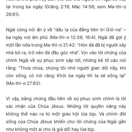
lại trong ba ngày (Giăng 2:19; Mác 14:58; xem Ma-thi-ơ
26:61).
Ngài cũng nói ẩn ý về “dấu lạ của đấng tiên tri Giô-na” –
ba ngày nơi âm phủ (Ma-thi-ơ 12:39; 16:4). Ngài đã gợi ý
một lần nữa trong Ma-thi-ơ 21:42: “Hòn đá đã bị người xây
nhà bỏ ra, trở nên đá đầu góc nhà”. Vịn vào lời chứng của
chính Ngài về sự phục sinh sắp tới, những kẻ tố cáo nói
rằng: “Thưa chúa, chúng tôi nhớ người gian dối nầy, khi
còn sống, có nói rằng: Khỏi ba ngày thì ta sẽ sống lại”
(Ma-thi-ơ 27:63).
Vì vậy, bằng chứng đầu tiên về sự phục sinh chính là lời
xác nhận của Chúa Jêsus. Những lời quyền năng này
không thể nào ra từ một giáo hội lừa bịp. Và chính đời
sống của Chúa Jêsus khiến cho lời chứng của Ngài gần
như không một ai cho là giả dối hay lừa bịp.