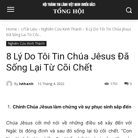
Home
c/Tài Liệu
Nghiên Cứu Kinh Thánh
8 Lý Do Tôi Tin Chúa Jêsus
Đã Sống Lại Từ Cõi...
Nghiên Cứu Kinh Thánh
8 Lý Do Tôi Tin Chúa Jêsus Đã
Sống Lại Từ Cõi Chết
By
lvthanh
15 Tháng 4, 2022
1751
0
Chính Chúa Jêsus làm chứng về sự phục sinh sắp đến
Chúa Jêsus cởi mở nói về những điều sẽ xảy đến với
Ngài: bị đóng đinh và sau đó sống lại từ cõi chết. “Con