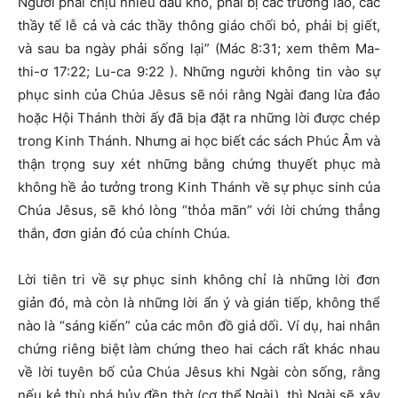
Người phải chịu nhiều đau khổ, phải bị các trưởng lão, các
thầy tế lễ cả và các thầy thông giáo chối bỏ, phải bị giết,
và sau ba ngày phải sống lại” (Mác 8:31; xem thêm Ma-
thi-ơ 17:22; Lu-ca 9:22 ). Những người không tin vào sự
phục sinh của Chúa Jêsus sẽ nói rằng Ngài đang lừa đảo
hoặc Hội Thánh thời ấy đã bịa đặt ra những lời được chép
trong Kinh Thánh. Nhưng ai học biết các sách Phúc Âm và
thận trọng suy xét những bằng chứng thuyết phục mà
không hề ảo tưởng trong Kinh Thánh về sự phục sinh của
Chúa Jêsus, sẽ khó lòng “thỏa mãn” với lời chứng thẳng
thắn, đơn giản đó của chính Chúa.
Lời tiên tri về sự phục sinh không chỉ là những lời đơn
giản đó, mà còn là những lời ẩn ý và gián tiếp, không thể
nào là “sáng kiến” của các môn đồ giả dối. Ví dụ, hai nhân
chứng riêng biệt làm chứng theo hai cách rất khác nhau
về lời tuyên bố của Chúa Jêsus khi Ngài còn sống, rằng
nếu kẻ thù phá hủy đền thờ (cơ thể Ngài), thì Ngài sẽ xây