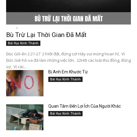
Bù Trừ Lại Thời Gian Đã Mất
Bài Học Kinh Thánh
Đọc Giô-ên 2:21-27 21Hỡi đất, đừng sợ! Hãy vui mừng hoan hỉ, Vì
Đức Giê-hô-va đã làm những việc lớn. 22Hỡi các loài thú đồng, đừng
sợ, Vì các...
Bị Anh Em Khước Từ
Bài Học Kinh Thánh
Quan Tâm Đến Lợi Ích Của Người Khác
Bài Học Kinh Thánh