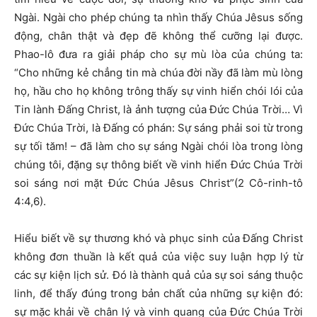
Ngài. Ngài cho phép chúng ta nhìn thấy Chúa Jêsus sống
động, chân thật và đẹp đẽ không thể cưỡng lại được.
Phao-lô đưa ra giải pháp cho sự mù lòa của chúng ta:
“Cho những kẻ chẳng tin mà chúa đời nầy đã làm mù lòng
họ, hầu cho họ không trông thấy sự vinh hiển chói lói của
Tin lành Đấng Christ, là ảnh tượng của Đức Chúa Trời… Vì
Đức Chúa Trời, là Đấng có phán: Sự sáng phải soi từ trong
sự tối tăm! – đã làm cho sự sáng Ngài chói lòa trong lòng
chúng tôi, đặng sự thông biết về vinh hiển Đức Chúa Trời
soi sáng nơi mặt Đức Chúa Jêsus Christ”(2 Cô-rinh-tô
4:4,6).
Hiểu biết về sự thương khó và phục sinh của Đấng Christ
không đơn thuần là kết quả của việc suy luận hợp lý từ
các sự kiện lịch sử. Đó là thành quả của sự soi sáng thuộc
linh, để thấy đúng trong bản chất của những sự kiện đó:
sự mặc khải về chân lý và vinh quang của Đức Chúa Trời