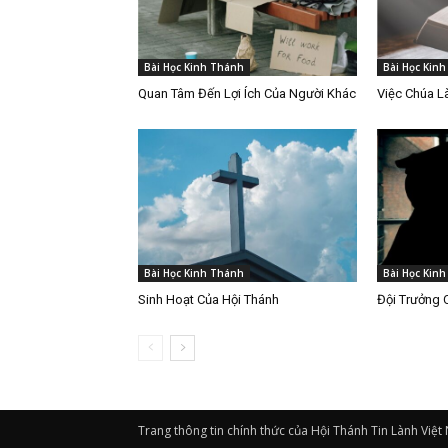
Bài Học Kinh Thánh
Bài Học Kin
Quan Tâm Đến Lợi Ích Của Người Khác
Việc Chúa 
Bài Học Kinh Thánh
Bài Học Kin
Sinh Hoạt Của Hội Thánh
Đội Trưởng 
Trang thông tin chính thức của Hội Thánh Tin Lành Việt