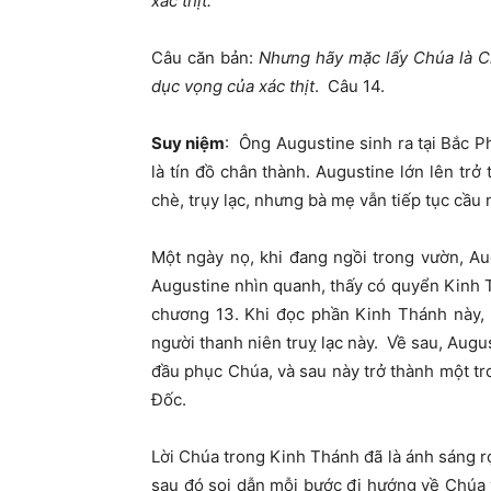
xác thịt.
Câu căn bản:
Nhưng hãy mặc lấy Chúa là C
dục vọng của xác thịt
. Câu 14.
Suy niệm
: Ông Augustine sinh ra tại Bắc P
là tín đồ chân thành. Augustine lớn lên tr
chè, trụy lạc, nhưng bà mẹ vẫn tiếp tục cầu
Một ngày nọ, khi đang ngồi trong vườn, Au
Augustine nhìn quanh, thấy có quyển Kinh 
chương 13. Khi đọc phần Kinh Thánh này, n
người thanh niên truỵ lạc này. Về sau, Augu
đầu phục Chúa, và sau này trở thành một tro
Đốc.
Lời Chúa trong Kinh Thánh đã là ánh sáng rọ
sau đó soi dẫn mỗi bước đi hướng về Chúa 