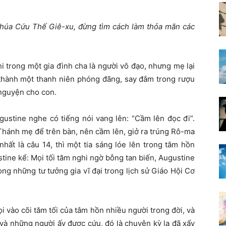
húa Cứu Thế Giê-xu, đừng tìm cách làm thỏa mãn các
hi trong một gia đình cha là người vô đạo, nhưng mẹ lại
ở thành một thanh niên phóng đãng, say đắm trong rượu
 nguyện cho con.
gustine nghe có tiếng nói vang lên: “Cầm lên đọc đi”.
Thánh mẹ để trên bàn, nên cầm lên, giở ra trúng Rô-ma
hất là câu 14, thì một tia sáng lóe lên trong tâm hồn
stine kể: Mọi tối tăm nghi ngờ bỗng tan biến, Augustine
ng những tư tưởng gia vĩ đại trong lịch sử Giáo Hội Cơ
i vào cõi tăm tối của tâm hồn nhiều người trong đời, và
và những người ấy được cứu, đó là chuyện kỳ lạ đã xẩy