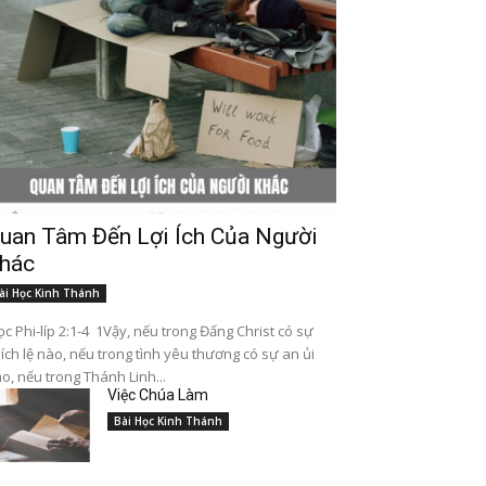
uan Tâm Đến Lợi Ích Của Người
hác
ài Học Kinh Thánh
c Phi-líp 2:1-4 1Vậy, nếu trong Đấng Christ có sự
ích lệ nào, nếu trong tình yêu thương có sự an ủi
o, nếu trong Thánh Linh...
Việc Chúa Làm
Bài Học Kinh Thánh