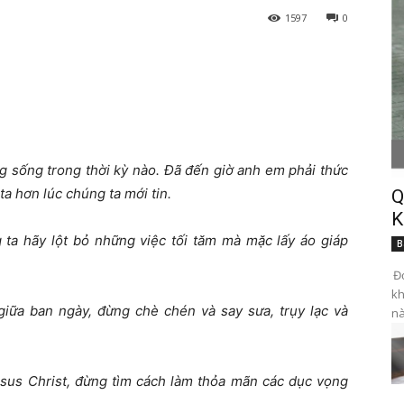
1597
0
g sống trong thời kỳ nào. Đã đến giờ anh em phải thức
ta hơn lúc chúng ta mới tin.
Q
K
ta hãy lột bỏ những việc tối tăm mà mặc lấy áo giáp
B
Đọ
kh
iữa ban ngày, đừng chè chén và say sưa, trụy lạc và
nà
sus Christ, đừng tìm cách làm thỏa mãn các dục vọng