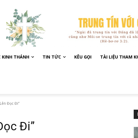
C KINH THÁNH
TIN TỨC
KÊU GỌI
TÀI LIỆU THAM 
Lên Đọc Đi”
Đọc Đi”