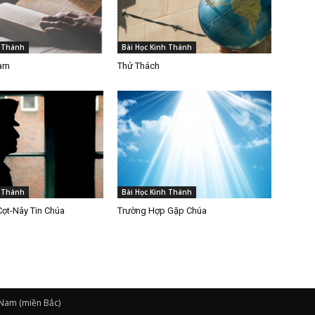
h Thánh
Bài Học Kinh Thánh
Làm
Thử Thách
h Thánh
Bài Học Kinh Thánh
Cọt-Nây Tin Chúa
Trường Hợp Gặp Chúa
 Nam (miền Bắc)