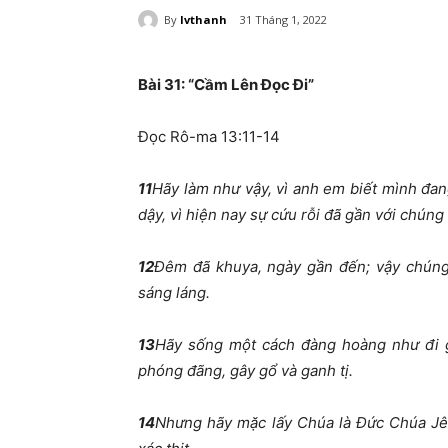
By
lvthanh
31 Tháng 1, 2022
Bài 31:
“Cầm Lên Đọc Đi”
Đọc Rô-ma 13:11-14
11
Hãy làm như vậy, vì anh em biết mình đan
dậy, vì hiện nay sự cứu rỗi đã gần với chúng 
12
Đêm đã khuya, ngày gần đến; vậy chúng 
sáng láng.
13
Hãy sống một cách đàng hoàng như đi g
phóng đãng, gây gổ và ganh tị.
14
Nhưng hãy mặc lấy Chúa là Đức Chúa Jê