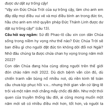
được dư dật sự trông cậy!
“Vậy xin Đức Chúa Trời của sự trông cậy, làm cho anh em
đầy dẫy mọi điều vui vẻ và mọi điều bình an trong đức tin,
hầu cho anh em nhờ quyền phép Đức Thánh Linh được dư
dật sự trông cậy!” (câu 13).
Câu hỏi suy ngẫm:
Sứ đồ Phao-lô cầu xin con dân Chúa
sống trong niềm hy vọng như thế nào? Đức Chúa Trời sẽ
ban điều gì cho người đặt đức tin không dời đổi nơi Ngài?
Nhờ đâu chúng ta được chứa chan hy vọng trong năm mới
2022?
Con dân Chúa đang hòa cùng dòng người trên thế giới
đón chào năm mới 2022. Dù dịch bệnh vẫn còn đó, dù
chiến tranh vẫn bùng nổ nhiều nơi, dù nền kinh tế toàn
cầu chưa kịp phục hồi v.v… nhưng thời gian vẫn cứ lặng lẽ
trôi và một năm mới chẳng mấy chốc đã đến. Như một thói
quen của truyền thống lâu đời, ai cũng mong muốn một
năm mới sẽ có nhiều điều mới hơn, tốt hơn, và người ta