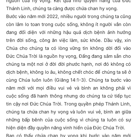
nguồn của hy vọng. Kết quả nhờ quyền năng của Đức
Thánh Linh, chúng ta càng được chứa chan hy vọng.
Bước vào năm mới 2022, nhiều người trong chúng ta cũng
còn lắm lo toan trong cuộc sống, không ít người vẫn còn
đang đối diện với những hậu quả dịch bệnh ảnh hưởng
trên đời sống, công ăn việc làm, sức khỏe. Dầu vậy, xin
Chúa cho chúng ta có lòng vững tin không dời đổi vào
Đức Chúa Trời là nguồn hy vọng, Đấng đang sắm sẵn cho
chúng ta một nơi ở đời đời phước hạnh, nơi đó không có
dịch bệnh, không lo âu, không chết chóc để chúng ta sẽ ở
cùng Chúa luôn luôn (Giăng 14:1-3). Chúng ta bước vào
năm mới với mọi điều vui vẻ và bình an không phải vì
cuộc sống đã hanh thông nhưng do chúng ta cứ tiếp tục
tin cậy nơi Đức Chúa Trời. Trong quyền phép Thánh Linh,
chúng ta chứa chan hy vọng và luôn vui vẻ, bình an giữa
những bấp bênh của cuộc sống vì chúng ta luôn có sự
hiện diện đầy quyền năng vinh hiển của Đức Chúa Trời.
Bạn có thấy chứa chan hy vọng khi bước vào năm mới