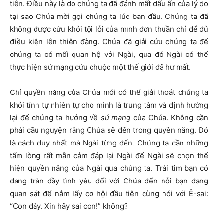
tiên. Điều này là do chúng ta đã đánh mất dấu ấn của lý do
tại sao Chúa mời gọi chúng ta lúc ban đầu. Chúng ta đã
không được cứu khỏi tội lỗi của mình đơn thuần chỉ để đủ
điều kiện lên thiên đàng. Chúa đã giải cứu chúng ta để
chúng ta có mối quan hệ với Ngài, qua đó Ngài có thể
thực hiện sứ mạng cứu chuộc một thế giới đã hư mất.
Chỉ quyền năng của Chúa mới có thể giải thoát chúng ta
khỏi tính tự nhiên tự cho mình là trung tâm và định hướng
lại để chúng ta hướng về
sứ mạng
của Chúa. Không cần
phải cầu nguyện rằng Chúa sẽ đến trong quyền năng. Đó
là cách duy nhất mà Ngài từng đến. Chúng ta cần những
tấm lòng rất mẫn cảm đáp lại Ngài để Ngài sẽ chọn thể
hiện quyền năng của Ngài qua chúng ta. Trái tim bạn có
đang tràn đầy tình yêu đối với Chúa đến nỗi bạn đang
quan sát để nắm lấy cơ hội đầu tiên cùng nói với Ê-sai:
“Con đây. Xin hãy sai con!” không?