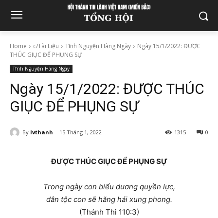
Home
c/Tài Liệu
Tĩnh Nguyện Hàng Ngày
Ngày 15/1/2022: ĐƯỢC
THÚC GIỤC ĐỂ PHỤNG SỰ
Tĩnh Nguyện Hàng Ngày
Ngày 15/1/2022: ĐƯỢC THÚC
GIỤC ĐỂ PHỤNG SỰ
By
lvthanh
15 Tháng 1, 2022
1315
0
ĐƯỢC THÚC GIỤC ĐỂ PHỤNG SỰ
Trong ngày con biểu dương quyền lực,
dân tộc con sẽ hăng hái xung phong.
(Thánh Thi 110:3)