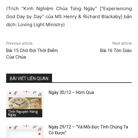
(Trích “Kinh Nghiệm Chúa Từng Ngày” [“Experiencing
God Day by Day” của MS Henry & Richard Blackaby] bản
dịch: Loving Light Ministry)
Previous article
Next article
Bài 15 Chờ Đợi Thời Điểm
Bài 16 Tôn Giáo
Của Chúa
BÀI VIẾT LIÊN QUAN
Ngày 30/12 – Hôm Qua
Tĩnh Nguyện Hàng
Ngày
Ngày 29/12 – “Và Mỗi Đức Tính Chúng Ta
Có Được”