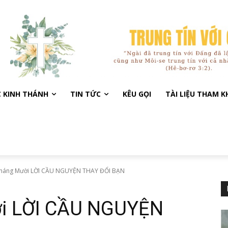
C KINH THÁNH
TIN TỨC
KÊU GỌI
TÀI LIỆU THAM 
tháng Mười LỜI CẦU NGUYỆN THAY ĐỔI BẠN
ời LỜI CẦU NGUYỆN