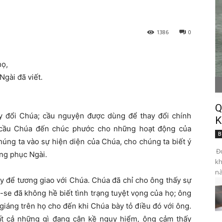
1386
0
họ,
Ngài đã viết.
Q
 đổi Chúa; cầu nguyện được dùng để thay đổi chính
K
 cầu Chúa đến chúc phước cho những hoạt động của
B
úng ta vào sự hiện diện của Chúa, cho chúng ta biết ý
Đọ
ng phục Ngài.
kh
nà
y để tương giao với Chúa. Chúa đã chỉ cho ông thấy sự
-se đã không hề biết tình trạng tuyệt vọng của họ; ông
iáng trên họ cho đến khi Chúa bày tỏ điều đó với ông.
ất cả những gì đang cận kề nguy hiểm, ông cảm thấy