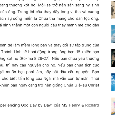
ang thương xót họ. Môi-se trở nên sẵn sàng hy sinh
a ông. Trong lời cầu thay đầy lòng vị tha và cương
sách sự sống miễn là Chúa tha mạng cho dân tộc ông.
đã hình thành một con người cầu thay mạnh mẽ cho dân
bạn để làm mềm lòng bạn và thay đổi sự tập trung của
a Thánh Linh sẽ hoạt động trong lòng bạn để khiến bạn
ơng xót họ (Rô-ma 8:26-27). Nếu bạn chưa yêu thương
êu, thì hãy cầu nguyện cho họ. Nếu bạn chưa tích cực
gài muốn bạn phải làm, hãy bắt đầu cầu nguyện. Bạn
ỏ cho biết tấm lòng của Ngài mà vẫn còn tự mãn. Thời
 khiến bạn ngày càng trở nên giống Chúa Giê-su Christ
xperiencing God Day by Day” của MS Henry & Richard