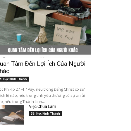
uan Tâm Đến Lợi Ích Của Người
hác
ài Học Kinh Thánh
c Phi-líp 2:1-4 1Vậy, nếu trong Đấng Christ có sự
ích lệ nào, nếu trong tình yêu thương có sự an ủi
o, nếu trong Thánh Linh...
Việc Chúa Làm
Bài Học Kinh Thánh