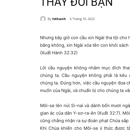
THAY ĐỔI BẠN
By
lvthanh
6 Tháng 10, 2022
Nhưng bây giờ con cầu xin Ngài tha tội cho 
bằng không, xin Ngài xóa tên con khỏi sách 
(Xuất Hành 32:32)
Lời cầu nguyện không nhằm mục đích thay
chúng ta. Cầu nguyện không phải là kêu
chúng ta. Đúng hơn, việc cầu nguyện đưa ch
muốn của Ngài, và chuẩn bị cho chúng ta vâ
Môi-se lên núi Si-nai và dành bốn mươi ngà
gian ác của dân Y-sơ-ra-ên (Xuất 32:7). Môi
cũng chẳng nhận ra sự đoán phạt Chúa sắp g
Khi Chúa khiến cho Môi-se ý thức được t