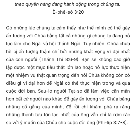
theo quyền năng đang hành động trong chúng ta.
Ê-phê-sô 3:20
C
ó những lúc chúng ta cảm thấy như thể mình có thể gây
ấn tượng với Chúa bằng tất cả những gì chúng ta đang nỗ
lực làm cho Ngài và hội thánh Ngài. Tuy nhiên, Chúa chưa
hề bị ấn tượng thậm chí bởi những khát vọng vĩ đại nhất
của con người (Thánh Thi 8:6-9). Bạn sẽ không bao giờ
lập được một mục tiêu thật lớn lao hoặc nỗ lực thực hiện
một nhiệm vụ thật quan trọng đến nỗi Chúa không còn có
điều gì vĩ đại hơn để Ngài có thể thực hiện trong và qua
cuộc đời bạn. Sau-lơ người Tạt-sơ đã làm việc cần mẫn
hơn bất cứ người nào khác để gây ấn tượng với Chúa bằng
những cố gắng của mình, để rồi chỉ khám phá ra rằng
những thành tựu lớn lao nhất của ông vẫn chỉ là rơm rác
so với ý muốn của Chúa cho cuộc đời ông (Phi-líp 3:7-8).