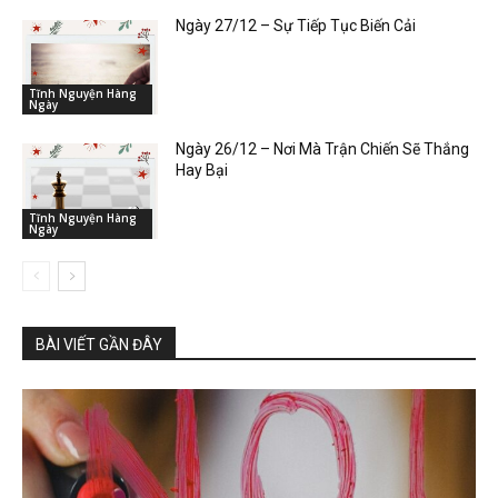
Ngày 27/12 – Sự Tiếp Tục Biến Cải
Tĩnh Nguyện Hàng
Ngày
Ngày 26/12 – Nơi Mà Trận Chiến Sẽ Thắng
Hay Bại
Tĩnh Nguyện Hàng
Ngày
BÀI VIẾT GẦN ĐÂY