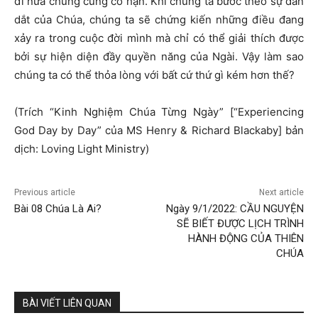
đi nữa chúng cũng có hạn. Khi chúng ta bước theo sự dẫn
dắt của Chúa, chúng ta sẽ chứng kiến những điều đang
xảy ra trong cuộc đời mình mà chỉ có thể giải thích được
bởi sự hiện diện đầy quyền năng của Ngài. Vậy làm sao
chúng ta có thể thỏa lòng với bất cứ thứ gì kém hơn thế?
(Trích “Kinh Nghiệm Chúa Từng Ngày” [“Experiencing
God Day by Day” của MS Henry & Richard Blackaby] bản
dịch: Loving Light Ministry)
Previous article
Next article
Bài 08 Chúa Là Ai?
Ngày 9/1/2022: CẦU NGUYỆN
SẼ BIẾT ĐƯỢC LỊCH TRÌNH
HÀNH ĐỘNG CỦA THIÊN
CHÚA
BÀI VIẾT LIÊN QUAN