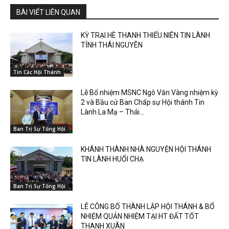
BÀI VIẾT LIÊN QUAN
KỲ TRẠI HÈ THANH THIẾU NIÊN TIN LÀNH
TỈNH THÁI NGUYÊN
Tin Các Hội Thánh
Lễ Bổ nhiệm MSNC Ngô Văn Vàng nhiệm kỳ
2 và Bầu cử Ban Chấp sự Hội thánh Tin
Lành La Mạ – Thái...
Ban Trị Sự Tổng Hội
KHÁNH THÀNH NHÀ NGUYỆN HỘI THÁNH
TIN LÀNH HUỔI CHẠ
Ban Trị Sự Tổng Hội
LỄ CÔNG BỐ THÀNH LẬP HỘI THÁNH & BỔ
NHIỆM QUẢN NHIỆM TẠI HT ĐẤT TỐT
THANH XUÂN