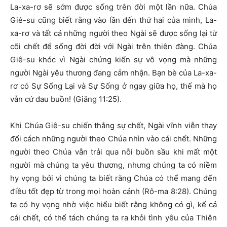
La-xa-rơ sẽ sớm được sống trên đời một lần nữa. Chúa
Giê-su cũng biết rằng vào lần đến thứ hai của mình, La-
xa-rơ và tất cả những người theo Ngài sẽ được sống lại từ
cõi chết để sống đời đời với Ngài trên thiên đàng. Chúa
Giê-su khóc vì Ngài chứng kiến sự vô vọng mà những
người Ngài yêu thương đang cảm nhận. Bạn bè của La-xa-
rơ có Sự Sống Lại và Sự Sống ở ngay giữa họ, thế mà họ
vẫn cứ đau buồn! (Giăng 11:25).
Khi Chúa Giê-su chiến thắng sự chết, Ngài vĩnh viễn thay
đổi cách những người theo Chúa nhìn vào cái chết. Những
người theo Chúa vẫn trải qua nỗi buồn sầu khi mất một
người mà chúng ta yêu thương, nhưng chúng ta có niềm
hy vọng bởi vì chúng ta biết rằng Chúa có thể mang đến
điều tốt đẹp từ trong mọi hoàn cảnh (Rô-ma 8:28). Chúng
ta có hy vọng nhờ việc hiểu biết rằng không có gì, kể cả
cái chết, có thể tách chúng ta ra khỏi tình yêu của Thiên