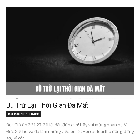
Bù Trừ Lại Thời Gian Đã Mất
Bài Học Kinh Thánh
Đọc Giô-ên 2:21-27 21Hỡi đất, đừng sợ! Hãy vui mừng hoan hỉ, Vì
Đức Giê-hô-va đã làm những việc lớn. 22Hỡi các loài thú đồng, đừng
sợ, Vì các...