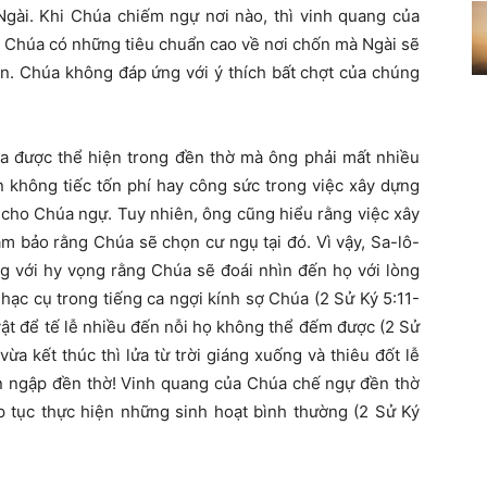
Ngài. Khi Chúa chiếm ngự nơi nào, thì vinh quang của
! Chúa có những tiêu chuẩn cao về nơi chốn mà Ngài sẽ
ến. Chúa không đáp ứng với ý thích bất chợt của chúng
a được thể hiện trong đền thờ mà ông phải mất nhiều
 không tiếc tốn phí hay công sức trong việc xây dựng
 cho Chúa ngự. Tuy nhiên, ông cũng hiểu rằng việc xây
m bảo rằng Chúa sẽ chọn cư ngụ tại đó. Vì vậy, Sa-lô-
g với hy vọng rằng Chúa sẽ đoái nhìn đến họ với lòng
nhạc cụ trong tiếng ca ngợi kính sợ
Chúa
(2 Sử Ký 5:11-
vật để tế lễ nhiều đến nỗi họ không thể đếm được (2 Sử
ừa kết thúc thì lửa từ trời giáng xuống và thiêu đốt lễ
àn ngập đền thờ! Vinh quang của Chúa chế ngự đền thờ
p tục thực hiện những sinh hoạt bình thường (2 Sử Ký