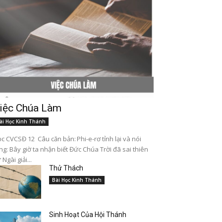
iệc Chúa Làm
ài Học Kinh Thánh
c CVCSĐ 12 Câu căn bản: Phi-e-rơ tỉnh lại và nói
ng: Bây giờ ta nhận biết Đức Chúa Trời đã sai thiên
 Ngài giải...
Thử Thách
Bài Học Kinh Thánh
Sinh Hoạt Của Hội Thánh