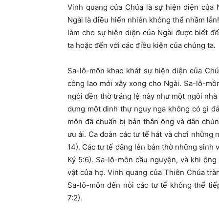
V
inh quang của
Chúa
là sự hiện diện của 
Ngài là điều hiển nhiên không thể nhầm lẫn
làm cho sự hiện diện của Ngài được biết đ
ta hoặc đến với các điều kiện của chúng ta.
Sa-lô-môn khao khát sự hiện diện của Chú
công lao mới xây xong cho Ngài. Sa-lô-môn
ngôi đền thờ tráng lệ này như một ngôi nhà
dựng một dinh thự nguy nga không có gì đả
môn đã chuẩn bị bản thân ông và dân chún
ưu ái. Ca đoàn các tư tế hát và chơi những 
14). Các tư tế dâng lên bàn thờ những sinh 
Ký 5:6). Sa-lô-môn cầu nguyện, và khi ông v
vật của họ. Vinh quang của Thiên Chúa tr
Sa-lô-môn đến nỗi các tư tế không thể tiế
7:2).