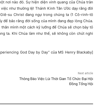
ột nơi nào đó. Sự hiện diện vinh quang của Chúa tràn
g việc như thường lệ! Thánh Kinh Tân Ước dạy rằng đời
 Giê-su Christ đang ngự trong chúng ta (1 Cô-rinh-tô
 ấy để bảo rằng đời sống của mình đang đẹp lòng Chúa.
n thân mình một cách kỹ lưỡng để Chúa sẽ chọn bày tỏ
úng ta. Khi Chúa làm như thế, sẽ không còn chút nghi
[“Experiencing God Day by Day” của MS Henry Blackaby]
Next article
Thông Báo Việc Lùi Thời Gian Tổ Chức Đại Hội
Đồng Tổng Hội