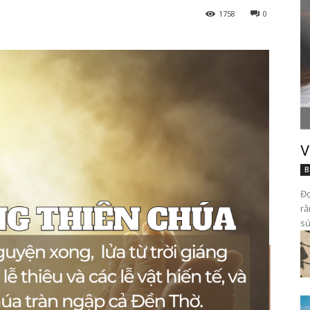
1758
0
V
B
Đọ
rằ
sứ