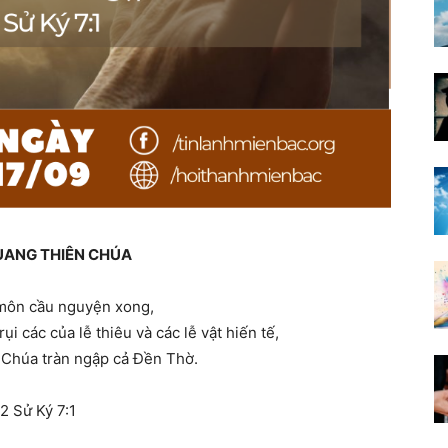
UANG THIÊN CHÚA
môn cầu nguyện xong,
rụi các của lễ thiêu và các lễ vật hiến tế,
a
Chúa
tràn ngập cả Ðền Thờ.
2 Sử Ký 7:1