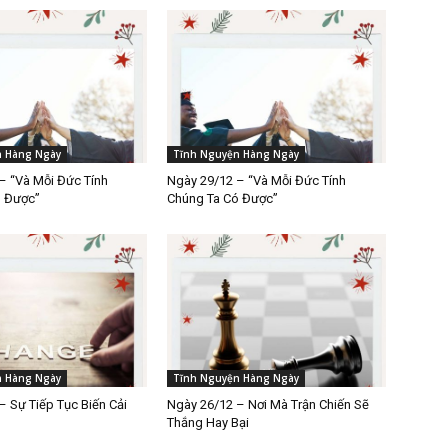
n Hàng Ngày
Tĩnh Nguyện Hàng Ngày
– “Và Mỗi Đức Tính
Ngày 29/12 – “Và Mỗi Đức Tính
ó Được”
Chúng Ta Có Được”
n Hàng Ngày
Tĩnh Nguyện Hàng Ngày
– Sự Tiếp Tục Biến Cải
Ngày 26/12 – Nơi Mà Trận Chiến Sẽ
Thắng Hay Bại