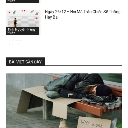
Ngày
Ngày 26/12 – Nơi Mà Trận Chiến Sẽ Thắng
Hay Bại
Tĩnh Nguyện Hàng
Ngày
BÀI VIẾT GẦN ĐÂY