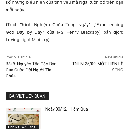
số những biểu hiện của tình yêu mà Ngài tuôn đổ trên bạn
mỗi ngày.
(Trích “Kinh Nghiệm Chúa Từng Ngày” [“Experiencing
God Day by Day” của MS Henry Blackaby] bản dịch:
Loving Light Ministry)
Previous article
Next article
Bài 9: Nguyên Tắc Căn Bản
TNHN 25/09: MỘT HIẾN LỄ
Của Cuộc Đời Người Tin
SỐNG
Chúa
BÀI VIẾT LIÊN QUAN
Ngày 30/12 – Hôm Qua
Tĩnh Nguyện Hàng