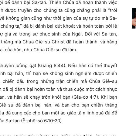
 để đánh bại Sa-tan. Thiên Chúa đã hoàn thành việc
nh được truyền cho chúng ta cũng chẳng phải là “trói
 về không gian cũng như thời gian của sự tự do mà Sa-
chúng ta,” đã bị đánh bại dứt khoát và hoàn toàn bởi lễ
ự giá và trong sự phục sinh của Ngài. Đối với Sa-tan,
n thắng mà Chúa Giê-su Christ đã hoàn thành, và hằng
bại của hắn, như Chúa Giê-su đã làm.
 chuyên lường gạt (Giăng 8:44). Nếu hắn có thể thuyết
nh bại hắn, thì bạn sẽ không kinh nghiệm được chiến
h chiến đấu trong những trận chiến mà Chúa Giê-su
ắn đã bị đánh bại hoàn toàn và thua cuộc một cách nhục
n, và hắn sẽ chạy trốn khỏi bạn (Gia-cơ 4:7). Khi bạn
iê-su đã đánh bại hắn, và ban cho bạn chiến thắng
a đã cung cấp cho bạn một áo giáp tâm linh quá đủ để
ủa Sa-tan (Ê-phê-sô 6:10-20).