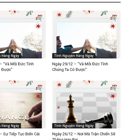
n Hàng Ngày
Tĩnh Nguyện Hàng Ngày
– “Và Mỗi Đức Tính
Ngày 29/12 – “Và Mỗi Đức Tính
ó Được”
Chúng Ta Có Được”
n Hàng Ngày
Tĩnh Nguyện Hàng Ngày
– Sự Tiếp Tục Biến Cải
Ngày 26/12 – Nơi Mà Trận Chiến Sẽ
Thắng Hay Bại