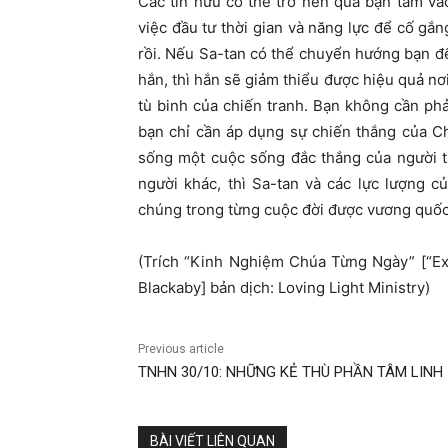
Các tín hữu có thể trở nên quá bận tâm và
việc đầu tư thời gian và năng lực để cố gắ
rồi. Nếu Sa-tan có thể chuyển hướng bạn đ
hắn, thì hắn sẽ giảm thiểu được hiệu quả n
tù binh của chiến tranh. Bạn không cần ph
bạn chỉ cần áp dụng sự chiến thắng của Ch
sống một cuộc sống đắc thắng của người t
người khác, thì Sa-tan và các lực lượng c
chúng trong từng cuộc đời được vương quốc
(Trích “Kinh Nghiệm Chúa Từng Ngày” [“E
Blackaby] bản dịch: Loving Light Ministry)
Previous article
TNHN 30/10: NHỮNG KẺ THÙ PHẦN TÂM LINH
BÀI VIẾT LIÊN QUAN