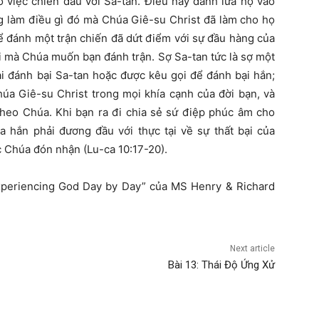
o việc chiến đấu với Sa-tan. Điều này đánh lừa họ vào
ng làm điều gì đó mà Chúa Giê-su Christ đã làm cho họ
ể đánh một trận chiến đã dứt điểm với sự đầu hàng của
ơi mà Chúa muốn bạn đánh trận. Sợ Sa-tan tức là sợ một
ải đánh bại Sa-tan hoặc được kêu gọi để đánh bại hắn;
úa Giê-su Christ trong mọi khía cạnh của đời bạn, và
heo Chúa. Khi bạn ra đi chia sẻ sứ điệp phúc âm cho
ủa hắn phải đương đầu với thực tại về sự thất bại của
 Chúa đón nhận (Lu-ca 10:17-20).
xperiencing God Day by Day” của MS Henry & Richard
Next article
Bài 13: Thái Độ Ứng Xử