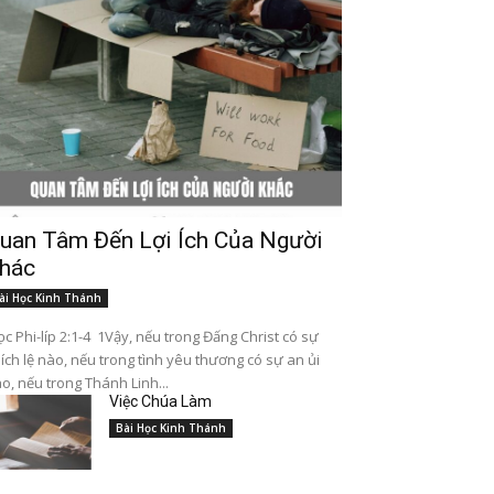
uan Tâm Đến Lợi Ích Của Người
hác
ài Học Kinh Thánh
c Phi-líp 2:1-4 1Vậy, nếu trong Đấng Christ có sự
ích lệ nào, nếu trong tình yêu thương có sự an ủi
o, nếu trong Thánh Linh...
Việc Chúa Làm
Bài Học Kinh Thánh