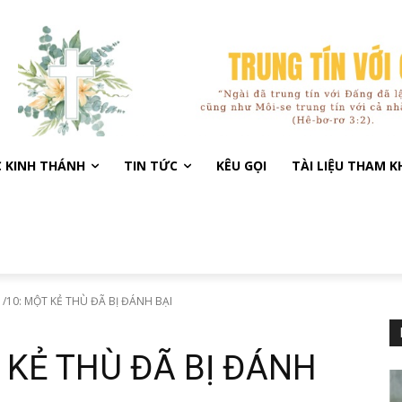
C KINH THÁNH
TIN TỨC
KÊU GỌI
TÀI LIỆU THAM 
/10: MỘT KẺ THÙ ĐÃ BỊ ĐÁNH BẠI
 KẺ THÙ ĐÃ BỊ ĐÁNH