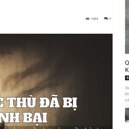
1694
0
Q
K
B
Đọ
kh
nà