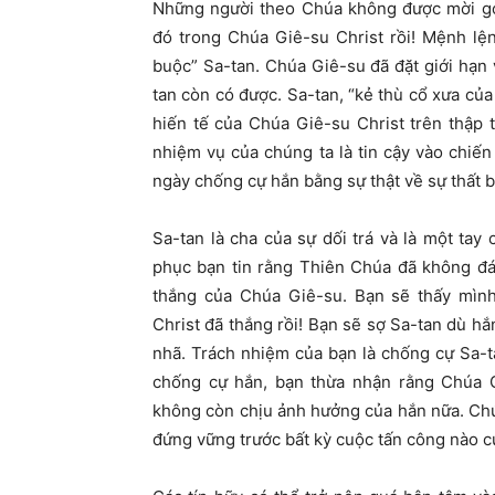
Những người theo Chúa không được mời gọi
đó trong Chúa Giê-su Christ rồi! Mệnh lệ
buộc” Sa-tan. Chúa Giê-su đã đặt giới hạn
tan còn có được. Sa-tan, “kẻ thù cổ xưa của 
hiến tế của Chúa Giê-su Christ trên thập t
nhiệm vụ của chúng ta là tin cậy vào chiế
ngày chống cự hắn bằng sự thật về sự thất 
Sa-tan là cha của sự dối trá và là một tay
phục bạn tin rằng Thiên Chúa đã không đá
thắng của Chúa Giê-su. Bạn sẽ thấy mìn
Christ đã thắng rồi! Bạn sẽ sợ Sa-tan dù h
nhã. Trách nhiệm của bạn là chống cự Sa-ta
chống cự hắn, bạn thừa nhận rằng Chúa G
không còn chịu ảnh hưởng của hắn nữa. Chú
đứng vững trước bất kỳ cuộc tấn công nào c