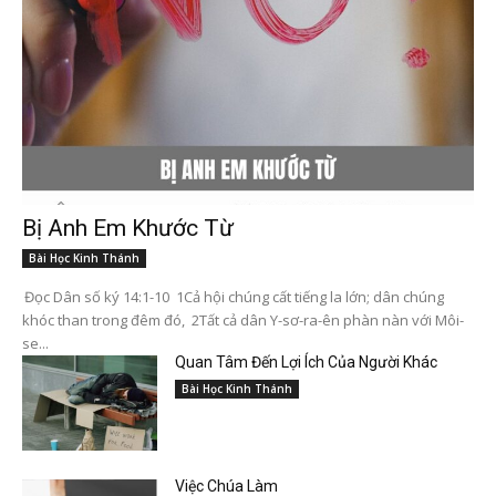
Bị Anh Em Khước Từ
Bài Học Kinh Thánh
Đọc Dân số ký 14:1-10 1Cả hội chúng cất tiếng la lớn; dân chúng
khóc than trong đêm đó, 2Tất cả dân Y-sơ-ra-ên phàn nàn với Môi-
se...
Quan Tâm Đến Lợi Ích Của Người Khác
Bài Học Kinh Thánh
Việc Chúa Làm