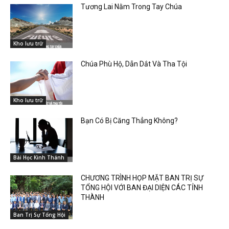
Tương Lai Nằm Trong Tay Chúa
Kho lưu trữ
Chúa Phù Hộ, Dẫn Dắt Và Tha Tội
Kho lưu trữ
Bạn Có Bị Căng Thẳng Không?
Bài Học Kinh Thánh
CHƯƠNG TRÌNH HỌP MẶT BAN TRỊ SỰ
TỔNG HỘI VỚI BAN ĐẠI DIỆN CÁC TỈNH
THÀNH
Ban Trị Sự Tổng Hội