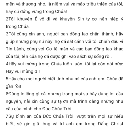
mến và thương nhớ, là niềm vui và mão triều thiên của tôi,
hãy cứ đứng vững trong Chúa!
2Tôi khuyên Ê-vô-đi và khuyên Sin-ty-cơ nên hiệp ý
trong Chúa.
3Tôi cũng xin anh, người bạn đồng lao chân thành, hãy
giúp những phụ nữ nầy; họ đã sát cánh với tôi chiến đấu vì
Tin Lành, cùng với Cơ-lê-măn và các bạn đồng lao khác
của tôi; tên của họ đã được ghi vào sách sự sống rồi.
4Hãy vui mừng trong Chúa luôn luôn, tôi lại còn nói nữa:
Hãy vui mừng đi!
5Hãy cho mọi người biết tính nhu mì của anh em. Chúa đã
gần rồi!
6Đừng lo lắng gì cả, nhưng trong mọi sự hãy dùng lời cầu
nguyện, nài xin cùng sự tạ ơn mà trình dâng những nhu
cầu của mình cho Đức Chúa Trời.
7Sự bình an của Đức Chúa Trời, vượt trên mọi sự hiểu
biết, sẽ gìn giữ lòng và trí anh em trong Đấng Christ