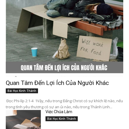
Quan Tâm Đến Lợi Ích Của Người Khác
Bài Học Kinh Thánh
Đọc Phi-líp 2:1-4 1Vậy, nếu trong Đấng Christ có sự khích lệ nào, nếu
trong tình yêu thương có sự an ủi nào, nếu trong Thánh Linh...
Việc Chúa Làm
Bài Học Kinh Thánh