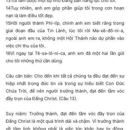
13Tôi làm được mọi sự nhờ Đấng ban năng lực cho tôi.
14Tuy nhiên, anh em góp phần giúp tôi trong cơn hoạn
nạn là làm điều tốt đẹp.
15Hỡi người thành Phi-líp, chính anh em biết rằng trong
giai đoạn đầu của Tin Lành, lúc tôi rời Ma-xê-đô-ni-a,
ngoài anh em ra, không một Hội Thánh nào dự phần vào
việc chi thu của tôi.
16Vì ngay tại Tê-sa-lô-ni-ca, anh em đã một hai lần gửi
cho tôi những thứ cần dùng.
Câu căn bản: Cho đến khi tất cả chúng ta đều đạt đến sự
hiệp nhất trong đức tin và trong sự hiểu biết Con Đức
Chúa Trời, để nên người trưởng thành, đạt đến tầm vóc
đầy trọn của Đấng Christ. (Câu 13).
Suy niệm: Trưởng thành, đạt đến tầm vóc đầy trọn của
Đấng Christ là một quá trình dài và chậm. Vì trưởng thành
về tâm linh không phải là việc tức khắc hay tự động,