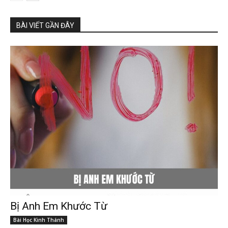
BÀI VIẾT GẦN ĐÂY
Bị Anh Em Khước Từ
Bài Học Kinh Thánh