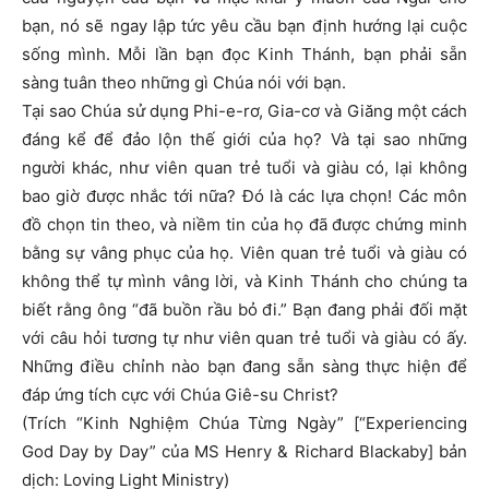
bạn, nó sẽ ngay lập tức yêu cầu bạn định hướng lại cuộc
sống mình. Mỗi lần bạn đọc Kinh Thánh, bạn phải sẵn
sàng tuân theo những gì Chúa nói với bạn.
Tại sao Chúa sử dụng Phi-e-rơ, Gia-cơ và Giăng một cách
đáng kể để đảo lộn thế giới của họ? Và tại sao những
người khác, như viên quan trẻ tuổi và giàu có, lại không
bao giờ được nhắc tới nữa? Đó là các lựa chọn! Các môn
đồ chọn tin theo, và niềm tin của họ đã được chứng minh
bằng sự vâng phục của họ. Viên quan trẻ tuổi và giàu có
không thể tự mình vâng lời, và Kinh Thánh cho chúng ta
biết rằng ông “đã buồn rầu bỏ đi.” Bạn đang phải đối mặt
với câu hỏi tương tự như viên quan trẻ tuổi và giàu có ấy.
Những điều chỉnh nào bạn đang sẵn sàng thực hiện để
đáp ứng tích cực với Chúa Giê-su Christ?
(Trích “Kinh Nghiệm Chúa Từng Ngày” [“Experiencing
God Day by Day” của MS Henry & Richard Blackaby] bản
dịch: Loving Light Ministry)