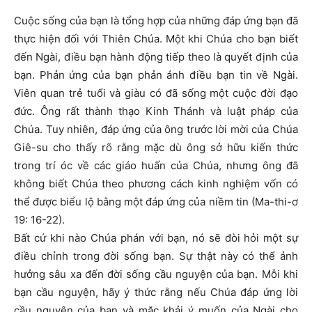
Cuộc sống của bạn là tổng hợp của những đáp ứng bạn đã
thực hiện đối với Thiên Chúa. Một khi Chúa cho bạn biết
đến Ngài, điều bạn hành động tiếp theo là quyết định của
bạn. Phản ứng của bạn phản ánh điều bạn tin về Ngài.
Viên quan trẻ tuổi và giàu có đã sống một cuộc đời đạo
đức. Ông rất thành thạo Kinh Thánh và luật pháp của
Chúa. Tuy nhiên, đáp ứng của ông trước lời mời của Chúa
Giê-su cho thấy rõ rằng mặc dù ông sở hữu kiến thức
trong trí óc về các giáo huấn của Chúa, nhưng ông đã
không biết Chúa theo phương cách kinh nghiệm vốn có
thể được biểu lộ bằng một đáp ứng của niềm tin (Ma-thi-ơ
19: 16-22).
Bất cứ khi nào Chúa phán với bạn, nó sẽ đòi hỏi một sự
điều chỉnh trong đời sống bạn. Sự thật này có thể ảnh
hưởng sâu xa đến đời sống cầu nguyện của bạn. Mỗi khi
bạn cầu nguyện, hãy ý thức rằng nếu Chúa đáp ứng lời
cầu nguyện của bạn và mặc khải ý muốn của Ngài cho