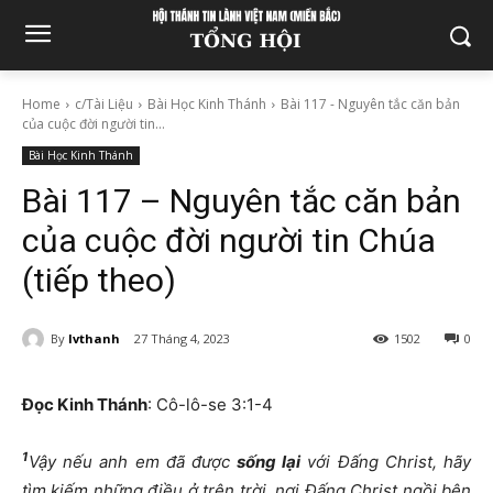
Home
c/Tài Liệu
Bài Học Kinh Thánh
Bài 117 - Nguyên tắc căn bản
của cuộc đời người tin...
Bài Học Kinh Thánh
Bài 117 – Nguyên tắc căn bản
của cuộc đời người tin Chúa
(tiếp theo)
By
lvthanh
27 Tháng 4, 2023
1502
0
Đọc Kinh Thánh
: Cô-lô-se 3:1-4
1
Vậy nếu anh em đã được
sống lại
với Đấng Christ, hãy
tìm kiếm những điều ở trên trời, nơi Đấng Christ ngồi bên