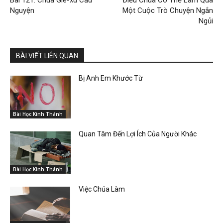
Bài 121: Chúa Giê-xu Cầu
Điều Chúa Có Thể Làm Qua
Nguyện
Một Cuộc Trò Chuyện Ngắn
Ngủi
BÀI VIẾT LIÊN QUAN
Bị Anh Em Khước Từ
Bài Học Kinh Thánh
Quan Tâm Đến Lợi Ích Của Người Khác
Bài Học Kinh Thánh
Việc Chúa Làm