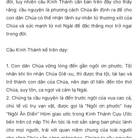
đời, tuy nhiên câu Kinh Thánh căn bản trên đây cho thấy
rằng: cầu nguyện là phương cách Chúa ấn định ra để cho
con dân Chúa có thể nhận lãnh sự nhân từ thương xót của
Chúa và sức mạnh từ nơi Ngài để đắc thắng mọi trở ngại
trong đời.
Câu Kinh Thánh kể trên dạy:
1. Con dân Chúa vững lòng đến gần ngôi ơn phước. Tội
nhân khi tin nhận Chúa Giê-xu, thì được tha tội, tái tạo và
trở thành con dân của Chúa, nên dạn dĩ tiến đến tôn thờ
Chúa, suy tôn, ca ngợi và cảm tạ Ngài.
2. Chúng ta cầu nguyện là đến trước ngôi của vua cao cả,
chủ tể vũ trụ vạn vật, được gọi là “Ngôi ơn phước” hay
“Ngôi Ân Điển” Hòm giao ước trong Kinh Thánh Cựu Ước
bên trên có nắp Thi Ân tức là nơi sẵn sàng ban phúc lành
cho mọi người, trái với quan niệm chung của loài người
cho rằng Chúa sẵn sàng giáng họa. Chúng ta cầu nguyện