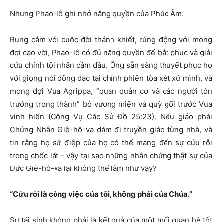
Nhưng Phao-lô ghi nhớ năng quyền của Phúc Âm.
Rung cảm với cuộc đời thánh khiết, rúng động với mong
đợi cao vời, Phao-lô có đủ năng quyền để bắt phục và giải
cứu chính tội nhân cầm đầu. Ông sẵn sàng thuyết phục họ
với giọng nói dõng dạc tại chính phiên tòa xét xử mình, và
mong đợi Vua Agrippa, “quan quản cơ và các người tôn
trưởng trong thành” bỏ vương miện và quỳ gối trước Vua
vinh hiển (Công Vụ Các Sứ Đồ 25:23). Nếu giáo phái
Chứng Nhân Giê-hô-va dám đi truyền giáo từng nhà, và
tin rằng họ sứ điệp của họ có thể mang đến sự cứu rỗi
trong chốc lát – vậy tại sao những nhân chứng thật sự của
Đức Giê-hô-va lại không thể làm như vậy?
“Cứu rỗi là công việc của tôi, không phải của Chúa.”
Sự tái sinh không phải là kết quả của một mối quan hệ tốt