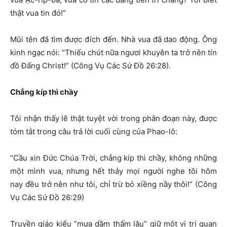
thật vua tin đó!”
Mũi tên đã tìm được đích đến. Nhà vua đã dao động. Ông
kinh ngạc nói: “Thiếu chút nữa ngươi khuyên ta trở nên tín
đồ Đấng Christ!” (Công Vụ Các Sứ Đồ 26:28).
Chẳng kíp thì chầy
Tôi nhận thấy lẽ thật tuyệt vời trong phân đoạn này, được
tóm tắt trong câu trả lời cuối cùng của Phao-lô:
“Cầu xin Đức Chúa Trời, chẳng kíp thì chầy, không những
một mình vua, nhưng hết thảy mọi người nghe tôi hôm
nay đều trở nên như tôi, chỉ trừ bỏ xiềng nầy thôi!” (Công
Vụ Các Sứ Đồ 26:29)
Truyền giáo kiểu “mưa dầm thấm lâu” giữ một vị trí quan