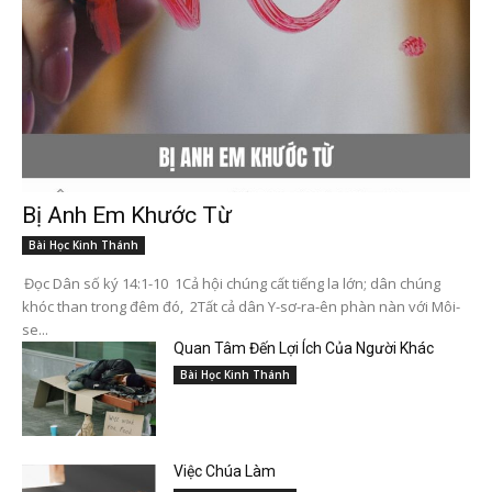
Bị Anh Em Khước Từ
Bài Học Kinh Thánh
Đọc Dân số ký 14:1-10 1Cả hội chúng cất tiếng la lớn; dân chúng
khóc than trong đêm đó, 2Tất cả dân Y-sơ-ra-ên phàn nàn với Môi-
se...
Quan Tâm Đến Lợi Ích Của Người Khác
Bài Học Kinh Thánh
Việc Chúa Làm