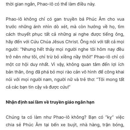
thời gian ngắn, Phao-lô có thể làm điều này.
Phao-lô không chỉ có gan truyền bá Phúc Âm cho vua
trước những ánh nhìn dò xét, mà còn hướng về họ, tìm
cách thuyết phục tất cả những ai nghe được tiếng ông,
hãy đến với Cứu Chúa Jêsus Christ. Ông nói với tất cả mọi
người: “Nhưng hết thảy mọi người nghe tôi hôm nay đều
trở nên như tôi, chỉ trừ bỏ xiềng nầy thôi!” Phao-lô chỉ có
một cơ hội duy nhất. Vì vậy, không quan tâm đến lợi ích
bản thân, ông đã phá bỏ mọi rào cản vô hình để công khai
nói với mọi người nam, người nữ và trẻ thơ: “Tôi mong tất
cả các bạn tin cậy và được cứu!”
Nhận định sai lầm về truyền giáo ngắn hạn
Chúng ta có làm như Phao-lô không? Bạn có “kỵ” việc
chia sẻ Phúc Âm tại bến xe buýt, nhà hàng, trận bóng,