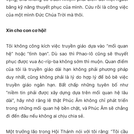
bằng kỹ năng thuyết phục của mình. Cứu rỗi là công việc
của một mình Đức Chúa Trời mà thôi.
Xin cho con cơ hội!
Tôi không công kích việc truyền giáo dựa vào “mối quan
hệ” hoặc “tình bạn”. Dù sao thì Phao-lô cũng sẽ thuyết
phục được vua Ạc-ríp-ba không sớm thì muộn. Quan điểm
của tôi là truyền giáo dài hạn không phải phương pháp
duy nhất, cũng không phải là lý do hợp lý để bỏ bê việc
truyền giáo ngắn hạn. Bất chấp những tuyên bố như
“niềm tin phải được xây dựng dựa trên mối quan hệ lâu
dài”, hãy nhớ rằng lẽ thật Phúc Âm không chỉ phát triển
trong những mối quan hệ bền chặt, và Phúc Âm sẽ chẳng
đi đến đâu nếu không ai chịu chia sẻ.
Một trưởng lão trong Hội Thánh nói với tôi rằng: “Tôi cầu