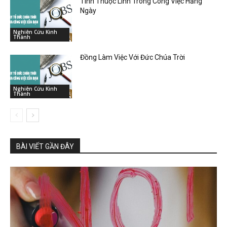
Tính Thuộc Linh Trong Công Việc Hằng
Ngày
Nghiên Cứu Kinh
Thánh
Đồng Làm Việc Với Đức Chúa Trời
Nghiên Cứu Kinh
Thánh
BÀI VIẾT GẦN ĐÂY