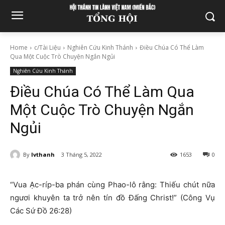
Home
c/Tài Liệu
Nghiên Cứu Kinh Thánh
Điều Chúa Có Thể Làm
Qua Một Cuộc Trò Chuyện Ngắn Ngủi
Nghiên Cứu Kinh Thánh
Điều Chúa Có Thể Làm Qua
Một Cuộc Trò Chuyện Ngắn
Ngủi
By
lvthanh
3 Tháng 5, 2022
1653
0
“Vua Ạc-ríp-ba phán cùng Phao-lô rằng: Thiếu chút nữa
ngươi khuyên ta trở nên tín đồ Đấng Christ!” (Công Vụ
Các Sứ Đồ 26:28)