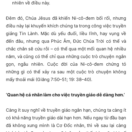
nhiên về điều này.
Đêm đó, Chúa Jêsus đã khiến Ni-cô-đem bối rối, nhưng
điều này lại khuyến khích chúng ta trong công việc truyền
giảng Tin Lành. Mặc dù yếu đuối, liều lĩnh, hay vụng về
đến đâu, nhưng qua Phúc Âm, Đức Chúa Trời có thể và
chắc chắn sẽ cứu rỗi – có thể qua một mối quan hệ nhiều
năm, và cũng có thể chỉ qua những cuộc trò chuyện ngắn
gọn, ngẫu nhiên. Cuộc đời của Ni-cô-đem chứng tỏ
những gì có thể xảy ra sau một cuộc trò chuyện không
mấy thoải mái (Giăng 7:50–51; 19: 38–40).
‘Quan hệ cá nhân làm cho việc truyền giáo dễ dàng hơn.’
Càng ít suy nghĩ về truyền giáo ngắn hạn, chúng ta càng ít
có khả năng truyền giáo dài hạn hơn. Nếu ngay từ đầu bạn
đã không xưng mình là Cơ Đốc nhân, thì về sau lại càng