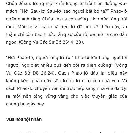
Chúa Jêsus trong một khải tượng từ trời trên đường Đa-
mách. “Hỡi Sau-lơ, Sau-lơ, sao ngươi bắt bớ ta?” Phao-lô
nhấn mạnh rằng Chúa Jêsus còn sống. Hơn nữa, ông nói
rằng Môi-se và các nhà tiên tri đã nói về điều này, và
thậm chí còn báo trước rằng sự cứu rỗi sẽ mở ra cho dân
ngoại (Công Vụ Các Sứ Đồ 26: 4–23).
“Hỡi Phao-lô, ngươi lãng trí rồi” Phê-tu lớn tiếng ngắt lời
“ngươi học biết nhiều quá đến đỗi ra điên cuồng” (Công
Vụ Các Sứ Đồ 26:24). Cách Phao-lô đáp lại điều này
không kém phần gây sốc trước tri giác của nhà vua. Và
cách Phao-lô chuyển vấn đề trực tiếp sang nhà vua đã đặt
ra một nền tảng vững vàng cho việc truyền giáo của
chúng ta ngày nay.
Vua hóa tội nhân