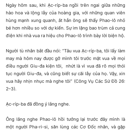
Ngày hôm sau, khi Ạc-ríp-ba ngồi trên ngai giữa những
hào hoa và lộng lẫy của hoàng gia, với những quan viên
hùng mạnh xung quanh, ắt hẳn ông sẽ thấy Phao-lô nhỏ
bé hơn nhiều so với dự kiến. Sự im lặng bao trùm cả cung
điện khi nhà vua ra hiệu cho Phao-lô trình bày lời biện hộ.
Người tù nhân bắt đầu nói: “Tâu vua Ạc-ríp-ba, tôi lấy làm
may mà hôm nay được gỡ mình tôi trước mặt vua về mọi
điều người Giu-đa kiện tôi, nhứt là vì vua đã rõ mọi thói
tục người Giu-đa, và cũng biết sự cãi lẫy của họ. Vậy, xin
vua hãy nhịn nhục mà nghe tôi” (Công Vụ Các Sứ Đồ 26:
2–3).
Ạc-ríp-ba đã đồng ý lắng nghe.
Ông lắng nghe Phao-lô hồi tưởng lại trước đây mình là
một người Pha-ri-si, săn lùng các Cơ Đốc nhân, và gặp