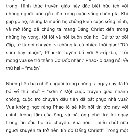
trọng. Hình thức truyền giáo này đặc biệt hữu ích với
những người luôn gắn liền trong cuộc sống chúng ta. Khi
gặp gỡ họ, chúng ta muốn họ chứng kiến ​​cuộc sống mình,
và mở lòng để chúng ta mang Đấng Christ đến trong
những hy vọng, tội lỗi và nỗi buồn của họ. Cứ từ từ bồi
đắp, từ từ nói chuyện, vì chúng ta có nhiều thời gian! “Dù
sớm hay muộn”, Phao-lô tuyên bố với Ạc-ríp-ba, “Tôi
mong vua sẽ trở thành Cơ Đốc nhân.” Phao-lô đang nói về
thứ hai – “muộn”.
Nhưng liệu bao nhiêu người trong chúng ta ngày nay đã từ
bỏ vế thứ nhất – “sớm”? Một cuộc truyền giáo nhanh
chóng, cuộc trò chuyện đầu tiên đã bắt phục nhà vua?
Vua không ngờ rằng Phao-lô sẽ kết nối tin tức này với
chính lương tâm của ông, và bắt ông phải trả lời ngay
trong lần đầu họ trò chuyện. Vua nói: “Thiếu chút nữa
ngươi khuyên ta trở nên tín đồ Đấng Christ!” Trong một