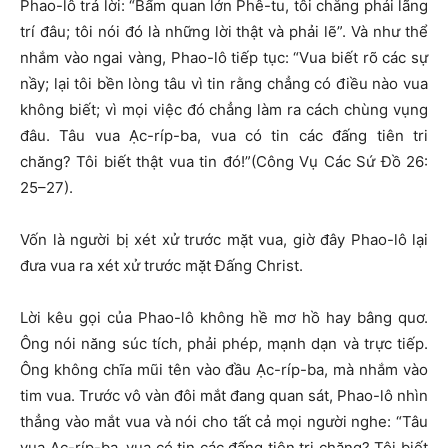
Phao-lô trả lời: “Bẩm quan lớn Phê-tu, tôi chẳng phải lãng
trí đâu; tôi nói đó là những lời thật và phải lẽ”. Và như thể
nhắm vào ngai vàng, Phao-lô tiếp tục: “Vua biết rõ các sự
nầy; lại tôi bền lòng tâu vì tin rằng chẳng có điều nào vua
không biết; vì mọi việc đó chẳng làm ra cách chùng vụng
đâu. Tâu vua Ạc-ríp-ba, vua có tin các đấng tiên tri
chăng? Tôi biết thật vua tin đó!”(Công Vụ Các Sứ Đồ 26:
25–27).
Vốn là người bị xét xử trước mặt vua, giờ đây Phao-lô lại
đưa vua ra xét xử trước mặt Đấng Christ.
Lời kêu gọi của Phao-lô không hề mơ hồ hay bâng quơ.
Ông nói năng súc tích, phải phép, mạnh dạn và trực tiếp.
Ông không chĩa mũi tên vào đầu Ạc-ríp-ba, mà nhắm vào
tim vua. Trước vô vàn đôi mắt đang quan sát, Phao-lô nhìn
thẳng vào mắt vua và nói cho tất cả mọi người nghe: “Tâu
vua Ạc-ríp-ba, vua có tin các đấng tiên tri chăng? Tôi biết