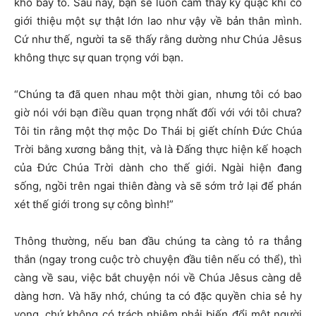
khó bày tỏ. Sau này, bạn sẽ luôn cảm thấy kỳ quặc khi cố
giới thiệu một sự thật lớn lao như vậy về bản thân mình.
Cứ như thế, người ta sẽ thấy rằng dường như Chúa Jêsus
không thực sự quan trọng với bạn.
“Chúng ta đã quen nhau một thời gian, nhưng tôi có bao
giờ nói với bạn điều quan trọng nhất đối với với tôi chưa?
Tôi tin rằng một thợ mộc Do Thái bị giết chính Đức Chúa
Trời bằng xương bằng thịt, và là Đấng thực hiện kế hoạch
của Đức Chúa Trời dành cho thế giới. Ngài hiện đang
sống, ngồi trên ngai thiên đàng và sẽ sớm trở lại để phán
xét thế giới trong sự công bình!”
Thông thường, nếu ban đầu chúng ta càng tỏ ra thẳng
thắn (ngay trong cuộc trò chuyện đầu tiên nếu có thể), thì
càng về sau, việc bắt chuyện nói về Chúa Jêsus càng dễ
dàng hơn. Và hãy nhớ, chúng ta có đặc quyền chia sẻ hy
vọng, chứ không có trách nhiệm phải biến đổi một người