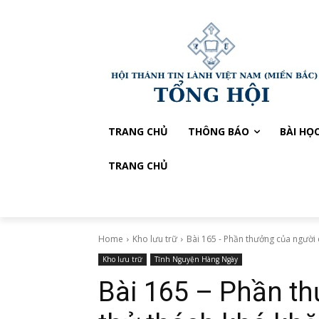
TRANG CHỦ
THÔNG BÁO
BÀI HỌ
TRANG CHỦ
Home
Kho lưu trữ
Bài 165 - Phần thưởng của người 
Kho lưu trữ
Tĩnh Nguyện Hàng Ngày
Bài 165 – Phần th