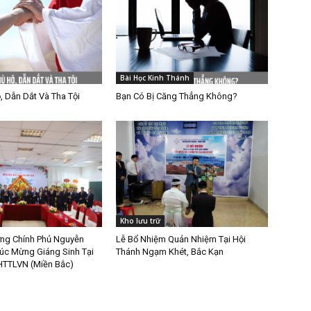
Bài Học Kinh Thánh
, Dẫn Dắt Và Tha Tội
Bạn Có Bị Căng Thẳng Không?
Kho lưu trữ
ng Chính Phủ Nguyễn
Lễ Bổ Nhiệm Quản Nhiệm Tại Hội
úc Mừng Giáng Sinh Tại
Thánh Ngạm Khét, Bắc Kạn
HTTLVN (Miền Bắc)