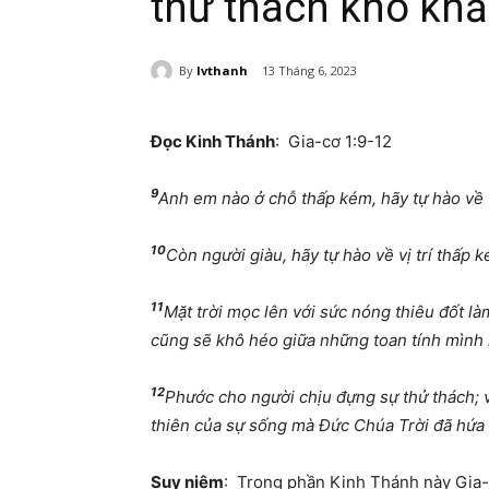
thử thách khó kh
By
lvthanh
13 Tháng 6, 2023
Đọc Kinh Thánh
: Gia-cơ 1:9-12
9
Anh em nào ở chỗ thấp kém, hãy tự hào về v
10
Còn người giàu, hãy tự hào về vị trí thấp 
11
Mặt trời mọc lên với sức nóng thiêu đốt là
cũng sẽ khô héo giữa những toan tính mình 
12
Phước cho người chịu đựng sự thử thách; v
thiên của sự sống mà Đức Chúa Trời đã hứa
Suy niệm
: Trong phần Kinh Thánh này Gia-