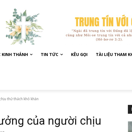
C KINH THÁNH
TIN TỨC
KÊU GỌI
TÀI LIỆU THAM 
chịu thử thách khó khăn
ưởng của người chịu