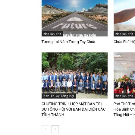
Kho lưu trữ
Kho lưu trữ
Tương Lai Nằm Trong Tay Chúa
Chúa Phù Hộ
Ban Trị Sự Tổng Hội
Kho lưu trữ
CHƯƠNG TRÌNH HỌP MẶT BAN TRỊ
Phó Thủ Tướ
SỰ TỔNG HỘI VỚI BAN ĐẠI DIỆN CÁC
Hòa Bình Ch
TỈNH THÀNH
Tổng Hội – 