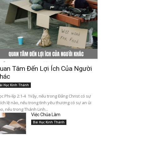
uan Tâm Đến Lợi Ích Của Người
hác
ài Học Kinh Thánh
c Phi-líp 2:1-4 1Vậy, nếu trong Đấng Christ có sự
ích lệ nào, nếu trong tình yêu thương có sự an ủi
o, nếu trong Thánh Linh...
Việc Chúa Làm
Bài Học Kinh Thánh