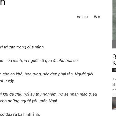
ăn
1183
0
ị trí cao trọng của mình.
Q
kém của mình, vì người sẽ qua đi như hoa cỏ.
K
B
m cho cỏ khô, hoa rụng, sắc đẹp phai tàn. Người giàu
Đọ
như vậy.
kh
nà
ì khi đã chịu nổi sự thử nghiệm, họ sẽ nhận mão triều
 cho những người yêu mến Ngài.
cơ đưa ra ba hình ảnh.