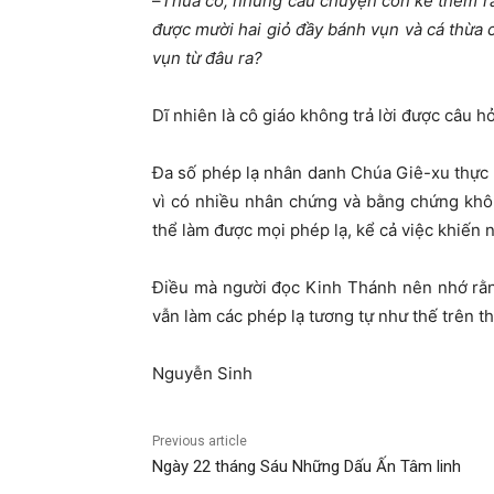
–
Thưa cô, nhưng câu chuyện còn kể thêm rằ
được mười hai giỏ đầy bánh vụn và cá thừa 
vụn từ đâu ra?
Dĩ nhiên là cô giáo không trả lời được câu h
Đa số phép lạ nhân danh Chúa Giê-xu thực h
vì có nhiều nhân chứng và bằng chứng khô
thể làm được mọi phép lạ, kể cả việc khiến n
Điều mà người đọc Kinh Thánh nên nhớ rằn
vẫn làm các phép lạ tương tự như thế trên th
Nguyễn Sinh
Previous article
Ngày 22 tháng Sáu Những Dấu Ấn Tâm linh