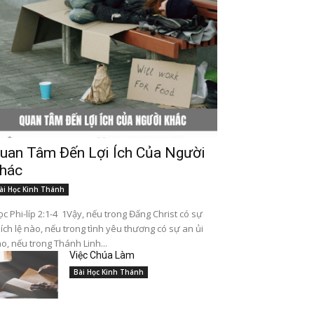
uan Tâm Đến Lợi Ích Của Người
hác
ài Học Kinh Thánh
c Phi-líp 2:1-4 1Vậy, nếu trong Đấng Christ có sự
ích lệ nào, nếu trong tình yêu thương có sự an ủi
o, nếu trong Thánh Linh...
Việc Chúa Làm
Bài Học Kinh Thánh