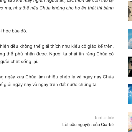
ng sau khi mấy nghìn người ăn, các môn đệ còn thu lại
cơ mà, như thế nếu Chúa không cho họ ăn thật thì bánh
ỏi hóc búa đó.
iện đều không thể giải thích như kiểu cô giáo kể trên,
ng thể phủ nhận được. Người ta phải tin rằng Chúa có
gười chết sống lại.
g ngày xưa Chúa làm nhiều phép lạ và ngày nay Chúa
ế giới ngày nay và ngay trên đất nước chúng ta.
Next article
Lời cầu nguyện của Gia-bê