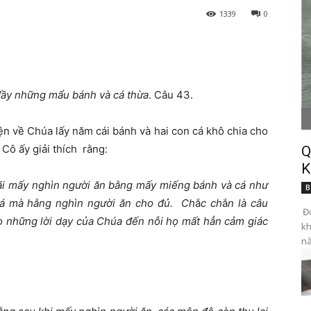
1339
0
 đầy những mẩu bánh và cá thừa
. Câu 43.
ện về Chúa lấy năm cái bánh và hai con cá khô chia cho
ô ấy giải thích rằng:
Q
K
đãi mấy nghìn người ăn bằng mấy miếng bánh và cá như
B
cá mà hằng nghìn người ăn cho đủ. Ch
ắ
c ch
ắ
n là câu
Đọ
o những lời dạy của Chúa đến nỗi họ mất hẳn cảm giác
kh
nà