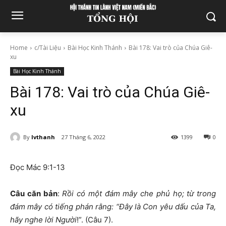
Home
c/Tài Liệu
Bài Học Kinh Thánh
Bài 178: Vai trò của Chúa Giê-
xu
Bài Học Kinh Thánh
Bài 178: Vai trò của Chúa Giê-
xu
By
lvthanh
27 Tháng 6, 2022
1399
0
Đọc Mác 9:1-13
Câu căn bản
:
Rồi có một đám mây che phủ họ; từ trong
đám mây có tiếng phán rằng: “Đây là Con yêu dấu của Ta,
hãy nghe lời Người
!”. (Câu 7).