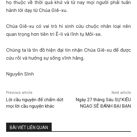
họ thuộc về thời quá khứ và từ nay mọi người phải tuân
hành lời dạy từ Chúa Giê-xu.
Chúa Giê-xu có vai trò hi sinh cứu chuộc nhân loại nên
quan trọng hơn tiên tri Ê-li và lĩnh tụ Môi-se.
Chúng ta là tín đồ hiện đại tin nhận Chúa Giê-xu để được
cứu rỗi và hưởng sự sống vĩnh hằng.
Nguyễn SInh
Previous article
Next article
Lời cầu nguyện để chấm dứt
Ngày 27 tháng Sáu SỰ KIÊU
mọi lời cầu nguyện khác
NGẠO SẼ ĐÁNH BẠI BẠN
BÀI VIẾT LIÊN QUAN