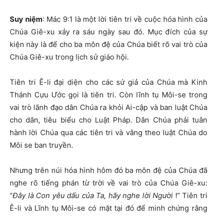
Suy niệm
: Mác 9:1 là một lời tiên tri về cuộc hóa hình của
Chúa Giê-xu xảy ra sáu ngày sau đó. Mục đích của sự
kiện này là để cho ba môn đệ của Chúa biết rõ vai trò của
Chúa Giê-xu trong lịch sử giáo hội.
Tiên tri Ê-li đại diện cho các sứ giả của Chúa mà Kinh
Thánh Cựu Ước gọi là tiên tri. Còn lĩnh tụ Môi-se trong
vai trò lãnh đạo dân Chúa ra khỏi Ai-cập và ban luật Chúa
cho dân, tiêu biểu cho Luật Pháp. Dân Chúa phải tuân
hành lời Chúa qua các tiên tri và vâng theo luật Chúa do
Môi se ban truyền.
Nhưng trên núi hóa hình hôm đó ba môn đệ của Chúa đã
nghe rõ tiếng phán từ trời về vai trò của Chúa Giê-xu:
“
Đây là Con yêu dấu của Ta, hãy nghe lời Người
!” Tiên tri
Ê-li và Lĩnh tụ Môi-se có mặt tại đó để minh chứng rằng