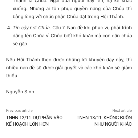
Thánh là Chúa. Ngài đưa người này lên, hạ kẻ khác
xuống. Nhưng ai tôn phục quyền năng của Chúa thì
bằng lòng với chức phận Chúa đặt trong Hội Thánh.
Tin cậy nơi Chúa
. Câu 7. Nan đề khi phục vụ phải trình
dâng lên Chúa vì Chúa biết khó khăn mà con dân chúa
sẽ gặp.
Nếu Hội Thánh theo được những lời khuyên dạy này, thì
nhiều nan đề sẽ được giải quyết và các khó khăn sẽ giảm
thiểu.
Nguyễn Sinh
Previous article
Next article
TNHN 12/11: DỰ PHẦN VÀO
TNHN 13/11: KHÔNG BUỒN
KẾ HOẠCH LỚN HƠN
NHƯ NGƯỜI KHÁC