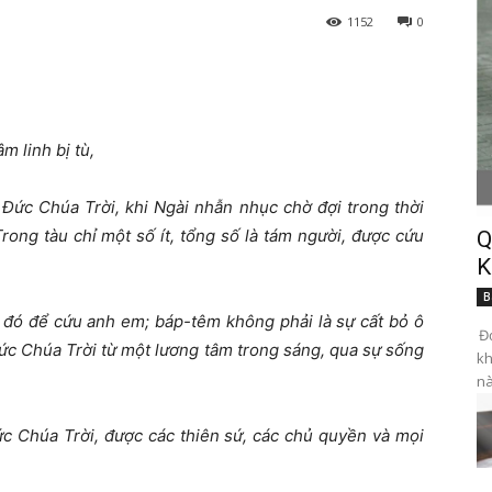
1152
0
m linh bị tù,
Đức Chúa Trời, khi Ngài nhẫn nhục chờ đợi trong thời
rong tàu chỉ một số ít, tổng số là tám người, được cứu
Q
K
B
 đó để cứu anh em; báp-têm không phải là sự cất bỏ ô
Đọ
Đức Chúa Trời từ một lương tâm trong sáng, qua sự sống
kh
nà
ức Chúa Trời, được các thiên sứ, các chủ quyền và mọi