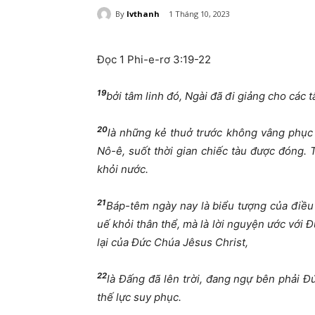
By
lvthanh
1 Tháng 10, 2023
Đọc 1 Phi-e-rơ 3:19-22
19
bởi tâm linh đó, Ngài đã đi giảng cho các tâ
20
là những kẻ thuở trước không vâng phục 
Nô-ê, suốt thời gian chiếc tàu được đóng. T
khỏi nước.
21
Báp-têm ngày nay là biểu tượng của điều
uế khỏi thân thể, mà là lời nguyện ước với 
lại của Đức Chúa Jêsus Christ,
22
là Đấng đã lên trời, đang ngự bên phải Đ
thế lực suy phục.