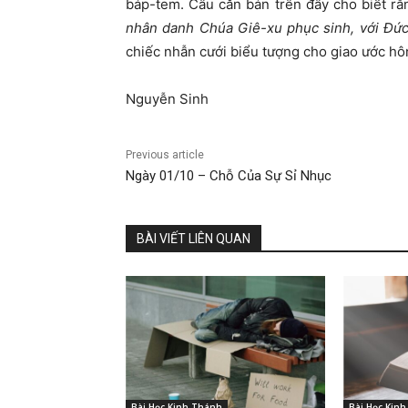
báp-tem. Câu căn bản trên đây cho biết r
nhân danh Chúa Giê-xu phục sinh, với Đức 
chiếc nhẫn cưới biểu tượng cho giao ước h
Nguyễn Sinh
Previous article
Ngày 01/10 – Chỗ Của Sự Sỉ Nhục
BÀI VIẾT LIÊN QUAN
Bài Học Kinh Thánh
Bài Học Kin