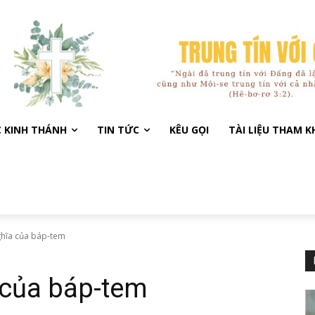
C KINH THÁNH
TIN TỨC
KÊU GỌI
TÀI LIỆU THAM 
nghĩa của báp-tem
 của báp-tem