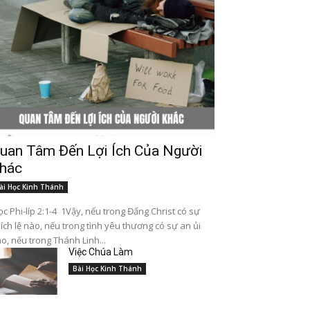
uan Tâm Đến Lợi Ích Của Người
hác
ài Học Kinh Thánh
c Phi-líp 2:1-4 1Vậy, nếu trong Đấng Christ có sự
ích lệ nào, nếu trong tình yêu thương có sự an ủi
o, nếu trong Thánh Linh...
Việc Chúa Làm
Bài Học Kinh Thánh