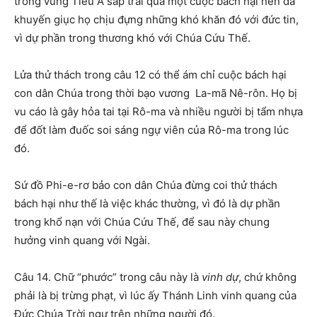
trong vùng Tiểu Á sắp trải qua một cuộc bách hại nên đã
khuyến giục họ chịu đựng những khó khăn đó với đức tin,
vì dự phần trong thương khó với Chúa Cứu Thế.
Lửa thử thách trong câu 12 có thể ám chỉ cuộc bách hại
con dân Chúa trong thời bạo vương La-mã Nê-rôn. Họ bị
vu cáo là gây hỏa tai tại Rô-ma và nhiều người bị tẩm nhựa
để đốt làm đuốc soi sáng ngự viên của Rô-ma trong lúc
đó.
Sứ đồ Phi-e-rơ bảo con dân Chúa đừng coi thử thách
bách hại như thế là việc khác thường, vì đó là dự phần
trong khổ nạn với Chúa Cứu Thế, để sau này chung
hưởng vinh quang với Ngài.
Câu 14. Chữ “phước” trong câu này là
vinh dự
, chứ không
phải là bị trừng phạt, vì lúc ấy Thánh Linh vinh quang của
Đức Chúa Trời ngự trên những người đó.