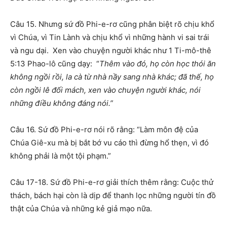
Câu 15. Nhưng sứ đồ Phi-e-rơ cũng phân biệt rõ chịu khổ
vì Chúa, vì Tin Lành và chịu khổ vì những hành vi sai trái
và ngu dại. Xen vào chuyện người khác như 1 Ti-mô-thê
5:13 Phao-lô cũng dạy: “
Thêm vào đó, họ còn học thói ăn
không ngồi rồi, la cà từ nhà nầy sang nhà khác; đã thế, họ
còn ngồi lê đối mách, xen vào chuyện người khác, nói
những điều không đáng nói.”
Câu 16. Sứ đồ Phi-e-rơ nói rõ rằng: “Làm môn đệ của
Chúa Giê-xu mà bị bắt bớ vu cáo thì đừng hổ thẹn, vì đó
không phải là một tội phạm.”
Câu 17-18. Sứ đồ Phi-e-rơ giải thích thêm rằng: Cuộc thử
thách, bách hại còn là dịp để thanh lọc những người tín đồ
thật của Chúa và những kẻ giả mạo nữa.