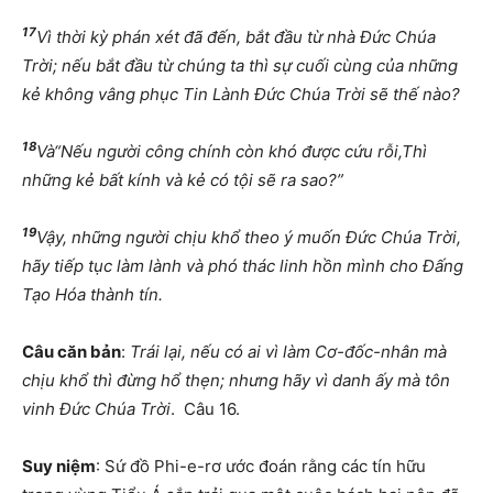
17
Vì thời kỳ phán xét đã đến, bắt đầu từ nhà Đức Chúa
Trời; nếu bắt đầu từ chúng ta thì sự cuối cùng của những
kẻ không vâng phục Tin Lành Đức Chúa Trời sẽ thế nào?
18
Và“Nếu người công chính còn khó được cứu rỗi,Thì
những kẻ bất kính và kẻ có tội sẽ ra sao?”
19
Vậy, những người chịu khổ theo ý muốn Đức Chúa Trời,
hãy tiếp tục làm lành và phó thác linh hồn mình cho Đấng
Tạo Hóa thành tín.
Câu căn bản
:
Trái lại, nếu có ai vì làm Cơ-đốc-nhân mà
chịu khổ thì đừng hổ thẹn; nhưng hãy vì danh ấy mà tôn
vinh Đức Chúa Trời
. Câu 16.
Suy niệm
: Sứ đồ Phi-e-rơ ước đoán rằng các tín hữu