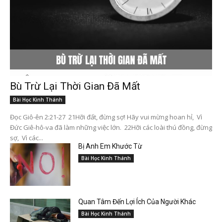
Bù Trừ Lại Thời Gian Đã Mất
Bài Học Kinh Thánh
Đọc Giô-ên 2:21-27 21Hỡi đất, đừng sợ! Hãy vui mừng hoan hỉ, Vì
Đức Giê-hô-va đã làm những việc lớn. 22Hỡi các loài thú đồng, đừng
sợ, Vì các...
Bị Anh Em Khước Từ
Bài Học Kinh Thánh
Quan Tâm Đến Lợi Ích Của Người Khác
Bài Học Kinh Thánh