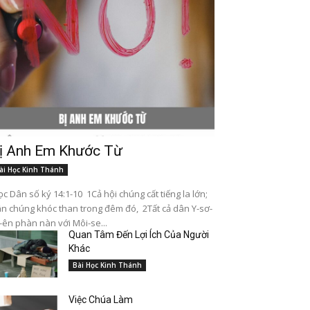
ị Anh Em Khước Từ
ài Học Kinh Thánh
c Dân số ký 14:1-10 1Cả hội chúng cất tiếng la lớn;
n chúng khóc than trong đêm đó, 2Tất cả dân Y-sơ-
-ên phàn nàn với Môi-se...
Quan Tâm Đến Lợi Ích Của Người
Khác
Bài Học Kinh Thánh
Việc Chúa Làm