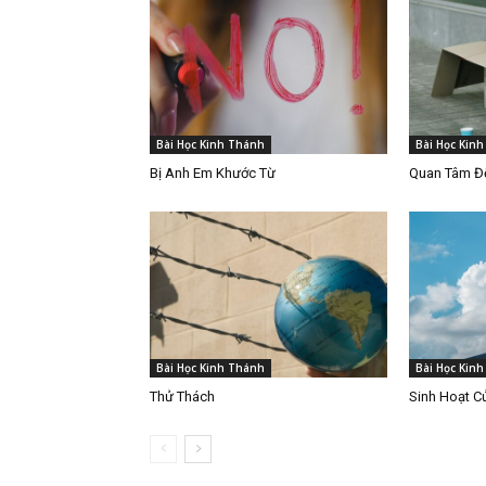
Bài Học Kinh Thánh
Bài Học Kin
Bị Anh Em Khước Từ
Quan Tâm Đế
Bài Học Kinh Thánh
Bài Học Kin
Thử Thách
Sinh Hoạt C