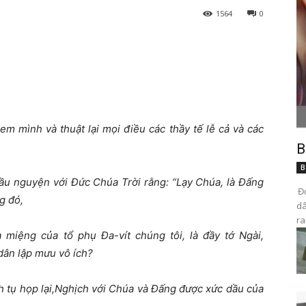
1564
0
em mình và thuật lại mọi điều các thầy tế lễ cả và các
B
B
ầu nguyện với Đức Chúa Trời rằng: “Lạy Chúa, là Đấng
Đọ
g đó,
dâ
ra
miệng của tổ phụ Đa-vít chúng tôi, là đầy tớ Ngài,
 dân lập mưu vô ích?
nh tụ họp lại,Nghịch với Chúa và Đấng được xức dầu của