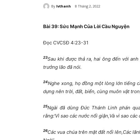
By
lvthanh
8 Tháng 2, 2022
Bài 39:
Sức Mạnh Của Lời Cầu Nguyện
Đọc CVCSĐ 4:23-31
23
Sau khi được thả ra, hai ông đến với anh 
trưởng lão đã nói.
24
Nghe xong, họ đồng một lòng lớn tiếng c
dựng nên trời, đất, biển, cùng muôn vật tron
25
Ngài đã dùng Đức Thánh Linh phán qua 
rằng:‘Vì sao các nước nổi giận,Và vì sao các
26
Các vua chúa trên mặt đất nổi lên,Các lã