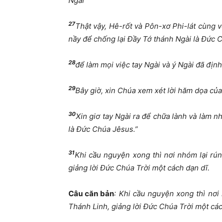
Ngài’
27
Thật vậy, Hê-rốt và Pôn-xơ Phi-lát cùng v
nầy để chống lại Đầy Tớ thánh Ngài là Đức
28
để làm mọi việc tay Ngài và ý Ngài đã định
29
Bây giờ, xin Chúa xem xét lời hăm dọa của 
30
Xin giơ tay Ngài ra để chữa lành và làm 
là Đức Chúa Jêsus.”
31
Khi cầu nguyện xong thì nơi nhóm lại rú
giảng lời Đức Chúa Trời một cách dạn dĩ.
Câu căn bản
: Khi cầu nguyện xong thì nơ
Thánh Linh, giảng lời Đức Chúa Trời một cá