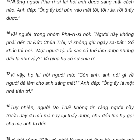
15
Những người Pha-ri-si lại hỏi anh được sáng mắt cách
nào. Anh đáp: “Ông ấy bôi bùn vào mắt tôi, tôi rửa, rồi thấy
được.”
16
Vài người trong nhóm Pha-ri-si nói: “Người nầy không
phải đến từ Đức Chúa Trời, vì không giữ ngày sa-bát.” Số
khác thì nói: “Một người tội lỗi sao có thể làm được những
dấu lạ như vậy?” Và giữa họ có sự chia rẽ.
17
Vì vậy, họ lại hỏi người mù: “Còn anh, anh nói gì về
người đã làm cho anh sáng mắt?” Anh đáp: “Ông ấy là một
nhà tiên tri.”
18
Tuy nhiên, người Do Thái không tin rằng người nầy
trước đây đã mù mà nay lại thấy được, cho đến lúc họ gọi
cha mẹ anh ta đến
19
và hỏi rằng: “Đây có phải là con trai ông bà, người mà