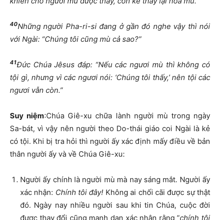
khiến cho người mù được thấy, còn kẻ thấy lại hóa mù.”
40
Những người Pha-ri-si đang ở gần đó nghe vậy thì nói
với Ngài: “Chúng tôi cũng mù cả sao?”
41
Đức Chúa Jêsus đáp: “Nếu các ngươi mù thì không có
tội gì, nhưng vì các ngươi nói: ‘Chúng tôi thấy,’ nên tội các
ngươi vẫn còn.”
Suy niệm
:Chúa Giê-xu chữa lành người mù trong ngày
Sa-bát, vì vậy nên người theo Do-thái giáo coi Ngài là kẻ
có tội. Khi bị tra hỏi thì người ấy xác định mấy điều về bản
thân người ấy và về Chúa Giê-xu:
Người ấy chính là người mù mà nay sáng mắt. Người ấy
xác nhận:
Chính tôi đây!
Không ai chối cãi được sự thật
đó. Ngày nay nhiều người sau khi tin Chúa, cuộc đời
được thay đổi cũng mạnh dạn xác nhận rằng “
chính tôi