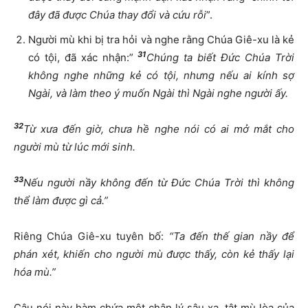
đây đã được Chúa thay đổi và cứu rỗi
”.
Người mù khi bị tra hỏi và nghe rằng Chúa Giê-xu là kẻ
31
có tội, đã xác nhận:”
Chúng ta biết Đức Chúa Trời
không nghe những kẻ có tội, nhưng nếu ai kính sợ
Ngài, và làm theo ý muốn Ngài thì Ngài nghe người ấy.
32
Từ xưa đến giờ, chưa hề nghe nói có ai mở mắt cho
người mù từ lúc mới sinh.
33
Nếu người nầy không đến từ Đức Chúa Trời thì không
thể làm được gì cả.”
Riêng Chúa Giê-xu tuyên bố:
“Ta đến thế gian nầy để
phán xét, khiến cho người mù được thấy, còn kẻ thấy lại
hóa mù.”
Câu nói này hàm chứa một chân lý sâu xa, tật mù lòa của