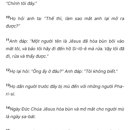
“Chính tôi đây.”
10
Họ hỏi anh ta: “Thế thì, làm sao mắt anh lại mở ra
được?”
11
Anh đáp: “Một người tên là Jêsus đã hòa bùn bôi vào
mắt tôi, và bảo tôi hãy đi đến hồ Si-lô-ê mà rửa. Vậy tôi đã
đi, rửa và thấy được.”
12
Họ lại hỏi: “Ông ấy ở đâu?” Anh đáp: “Tôi không biết.”
13
Họ dẫn người trước đây bị mù đến với những người Pha-
ri-si.
14
Ngày Đức Chúa Jêsus hòa bùn và mở mắt cho người mù
là ngày sa-bát.