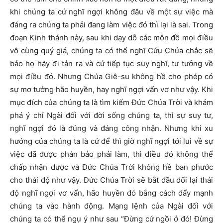
khi chúng ta cứ nghĩ ngợi không đâu về một sự việc mà
đáng ra chúng ta phải đang làm việc đó thì lại là sai. Trong
đoạn Kinh thánh này, sau khi dạy dỗ các môn đồ mọi điều
vô cùng quý giá, chúng ta có thể nghĩ Cứu Chúa chắc sẽ
bảo họ hãy đi tản ra và cứ tiếp tục suy nghĩ, tư tưởng về
mọi điều đó. Nhưng Chúa Giê-su không hề cho phép có
sự mơ tưởng hão huyền, hay nghĩ ngợi vẩn vơ như vậy. Khi
mục đích của chúng ta là tìm kiếm Đức Chúa Trời và khám
phá ý chỉ Ngài đối với đời sống chúng ta, thì sự suy tư,
nghĩ ngợi đó là đúng và đáng công nhận. Nhưng khi xu
hướng của chúng ta là cứ để thì giờ nghĩ ngợi tới lui về sự
việc đã được phán bảo phải làm, thì điều đó không thể
chấp nhận được và Đức Chúa Trời không hề ban phước
cho thái độ như vậy. Đức Chúa Trời sẽ bắt đầu đối lại thái
độ nghĩ ngợi vơ vẩn, hão huyền đó bằng cách đẩy mạnh
chúng ta vào hành động. Mạng lệnh của Ngài đối với
chúng ta có thể ngụ ý như sau “Đừng cứ ngồi ở đó! Đừng