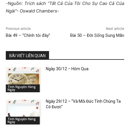
-Nguồn: Trích sách “Tất Cả Của Tôi Cho Sự Cao Cả Của
Ngài”- Oswald Chambers-
Previous article
Next article
Bài 49 – “Chính tôi đây”
Bài 50 – Đời Sống Sung Mãn
BÀI VIẾT LIÊN QUAN
Ngày 30/12 – Hôm Qua
Tĩnh Nguyện Hàng
Ngày
Ngày 29/12 – “Và Mỗi Đức Tính Chúng Ta
Có Được”
Tĩnh Nguyện Hàng
Ngày