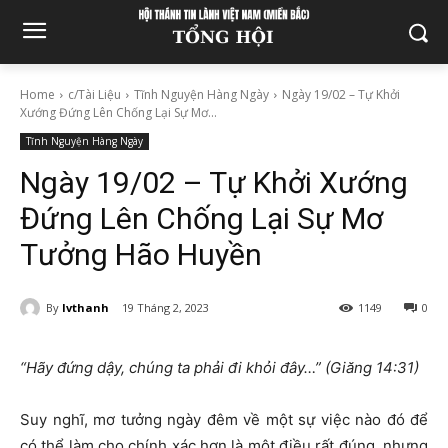
Home
c/Tài Liệu
Tĩnh Nguyện Hàng Ngày
Ngày 19/02 – Tự Khởi
Xướng Đứng Lên Chống Lại Sự Mơ...
Tĩnh Nguyện Hàng Ngày
Ngày 19/02 – Tự Khởi Xướng
Đứng Lên Chống Lại Sự Mơ
Tưởng Hão Huyền
By
lvthanh
19 Tháng 2, 2023
1149
0
“Hãy đứng dậy, chúng ta phải đi khỏi đây…” (Giăng 14:31)
Suy nghĩ, mơ tưởng ngày đêm về một sự việc nào đó để
có thể làm cho chính xác hơn là một điều rất đúng, nhưng