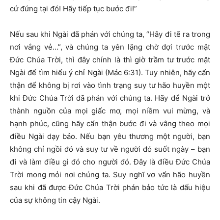
cứ đứng tại đó! Hãy tiếp tục bước đi!”
Nếu sau khi Ngài đã phán với chúng ta, “Hãy đi tẽ ra trong
nơi vắng vẻ…”, và chúng ta yên lặng chờ đợi trước mặt
Đức Chúa Trời, thì đây chính là thì giờ trầm tư trước mặt
Ngài để tìm hiểu ý chỉ Ngài (Mác 6:31). Tuy nhiên, hãy cẩn
thận để không bị rơi vào tình trạng suy tư hão huyền một
khi Đức Chúa Trời đã phán với chúng ta. Hãy để Ngài trở
thành nguồn của mọi giấc mơ, mọi niềm vui mừng, và
hạnh phúc, cũng hãy cẩn thận bước đi và vâng theo mọi
điều Ngài dạy bảo. Nếu bạn yêu thương một người, bạn
không chỉ ngồi đó và suy tư về người đó suốt ngày – bạn
đi và làm điều gì đó cho người đó. Đây là điều Đức Chúa
Trời mong mỏi nơi chúng ta. Suy nghĩ vơ vẩn hão huyền
sau khi đã được Đức Chúa Trời phán bảo tức là dấu hiệu
của sự không tin cậy Ngài.