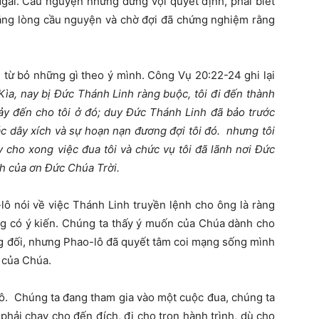
gài. Cầu nguyện nhưng đừng vội quyết định, phải biết
ằng lòng cầu nguyện và chờ đợi đã chứng nghiệm rằng
 từ bỏ những gì theo ý mình. Công Vụ 20:22-24 ghi lại
Kìa, nay bị Đức Thánh Linh ràng buộc, tôi đi đến thành
xảy đến cho tôi ở đó; duy Đức Thánh Linh đã bảo trước
ác dây xích và sự hoạn nạn đương đợi tôi đó. nhưng tôi
 cho xong việc đua tôi và chức vụ tôi đã lãnh nơi Đức
h của ơn Đức Chúa Trời.
ô nói về việc Thánh Linh truyền lệnh cho ông là ràng
ng có ý kiến. Chúng ta thấy ý muốn của Chúa dành cho
g đối, nhưng Phao-lô đã quyết tâm coi mạng sống mình
 của Chúa.
lô. Chúng ta đang tham gia vào một cuộc đua, chúng ta
phải chạy cho đến đích, đi cho trọn hành trình, dù cho