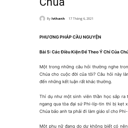
Chúa
By
lvthanh
17 Tháng 6, 2021
PHƯƠNG PHÁP CẦU NGUYỆN
Bài 5:
Các Điều Kiện Để Theo Ý Chỉ Của Ch
Một trong những câu hỏi thường nghe trong
Chúa cho cuộc đời của tôi? Câu hỏi này l
đến những kết luận rất khác thường.
Thí dụ như một sinh viên thần học sắp ra 
ngang qua tòa đại sứ Phi-líp-tin thì bị kẹt 
Chúa bảo anh ta phải đi làm giáo sĩ cho Phi-
Một phụ nữ đang do dự không biết có nên 