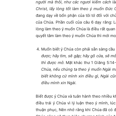
người mà thôi, như các ngươi kiếm cách l
Christ, lấy lòng tốt làm theo ý muốn Đức 
đang dạy về bổn phận của tôi tớ đối với c
của Chúa. Phần cuối của câu 6 dạy rằng: L
lòng làm theo ý muốn Chúa là điều rất quan
quyết tâm làm theo ý muốn Chúa thì mới m
Muốn biết ý Chúa còn phải sẵn sàng cầu 
được; hãy tìm, sẽ gặp; hãy gõ cửa, sẽ mở c
thì được mở.
Mặt khác thư 1 Giăng 5:14
Chúa, nếu chúng ta theo ý muốn Ngài mà 
biết không cứ mình xin điều gì, Ngài cũ
điều mình xin Ngài.
Biết được ý Chúa và tuân hành theo nhiều khi
điều trái ý Chúa vì lý luận theo ý mình, l
thuận phục, Nên nhớ rằng khi Chúa đã có đ