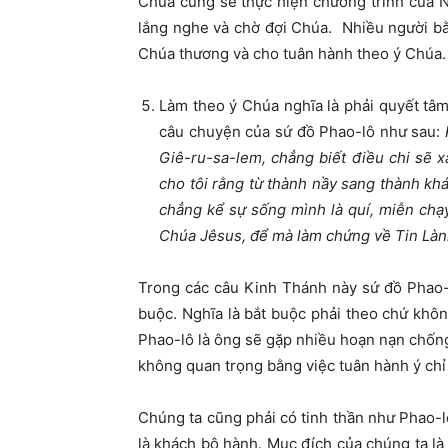
Chúa cũng sẽ thực hiện chương trình của N
lắng nghe và chờ đợi Chúa. Nhiều người b
Chúa thương và cho tuân hành theo ý Chúa.
Làm theo ý Chúa nghĩa là phải quyết tâm
câu chuyện của sứ đồ Phao-lô như sau:
Giê-ru-sa-lem, chẳng biết điều chi sẽ 
cho tôi rằng từ thành nầy sang thành kh
chẳng kể sự sống mình là quí, miễn chạy
Chúa Jêsus, để mà làm chứng về Tin Làn
Trong các câu Kinh Thánh này sứ đồ Phao-l
buộc. Nghĩa là bắt buộc phải theo chứ khô
Phao-lô là ông sẽ gặp nhiều hoạn nạn chốn
không quan trọng bằng việc tuân hành ý chỉ
Chúng ta cũng phải có tinh thần như Phao-
là khách bộ hành. Mục đích của chúng ta là 