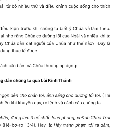
hải từ bỏ nhiều thứ và điều chỉnh cuộc sống cho thích
iều kiện trước khi chúng ta biết ý Chúa và làm theo.
ải nhớ rằng Chúa có đường lối của Ngài và nhiều khi ta
 nay Chúa dẫn dắt người của Chúa như thế nào? Đây là
 dụng thực tế được.
g cách căn bản mà Chúa thường áp dụng:
ng dẫn chúng ta qua Lời Kinh Thánh
.
ngọn đèn cho chân tôi, ánh sáng cho đường lối tôi
. (Thi
hiều khi khuyên dạy, ra lệnh và cảnh cáo chúng ta.
nhân, đừng làm ô uế chốn loan phòng, vì Đức Chúa Trời
nh
(Hê-bơ-rơ 13:4). Hay là:
Hãy tránh phạm tội tà dâm
,