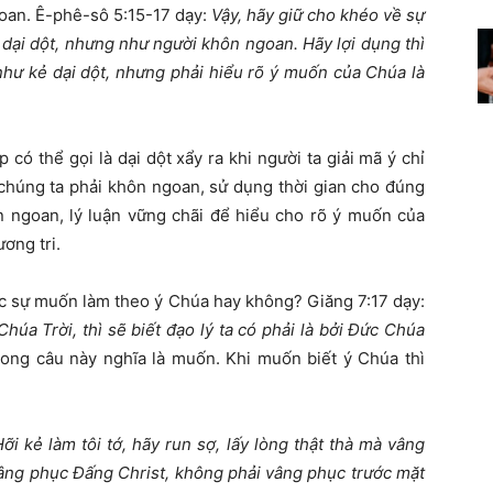
oan. Ê-phê-sô 5:15-17 dạy:
Vậy, hãy giữ cho khéo về sự
dại dột, nhưng như người khôn ngoan. Hãy lợi dụng thì
như kẻ dại dột, nhưng phải hiểu rõ ý muốn của Chúa là
có thể gọi là dại dột xẩy ra khi người ta giải mã ý chỉ
 chúng ta phải khôn ngoan, sử dụng thời gian cho đúng
n ngoan, lý luận vững chãi để hiểu cho rõ ý muốn của
ơng tri.
ực sự muốn làm theo ý Chúa hay không? Giăng 7:17 dạy:
úa Trời, thì sẽ biết đạo lý ta có phải là bởi Đức Chúa
ong câu này nghĩa là muốn. Khi muốn biết ý Chúa thì
ỡi kẻ làm tôi tớ, hãy run sợ, lấy lòng thật thà mà vâng
âng phục Đấng Christ, không phải vâng phục trước mặt