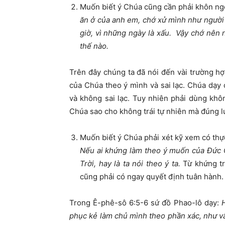
Muốn biết ý Chúa cũng cần phải khôn ng
ăn ở của anh em, chớ xử mình như người 
giờ, vì những ngày là xấu. Vậy chớ nên 
thế nào.
Trên đây chúng ta đã nói đến vài trường hợp 
của Chúa theo ý mình và sai lạc. Chúa dạy
và không sai lạc. Tuy nhiên phải dùng khô
Chúa sao cho không trái tự nhiên mà đúng lư
Muốn biết ý Chúa phải xét kỹ xem có th
Nếu ai khứng làm theo ý muốn của Đức Ch
Trời, hay là ta nói theo ý ta.
Từ khứng tr
cũng phải có ngay quyết định tuân hành.
Trong Ê-phê-sô 6:5-6 sứ đồ Phao-lô dạy:
H
phục kẻ làm chủ mình theo phần xác, như v