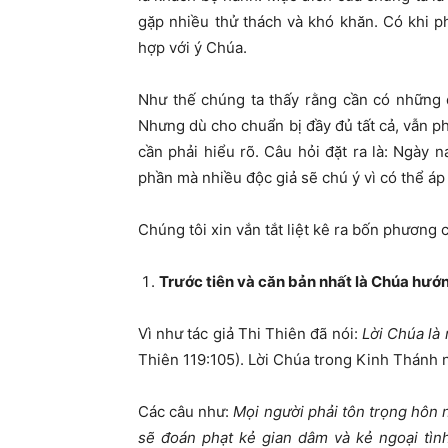
gặp nhiều thử thách và khó khăn. Có khi p
hợp với ý Chúa.
Như thế chúng ta thấy rằng cần có những đ
Nhưng dù cho chuẩn bị đầy đủ tất cả, vẫn ph
cần phải hiểu rõ. Câu hỏi đặt ra là: Ngày
phần mà nhiều độc giả sẽ chú ý vì có thể áp
Chúng tôi xin vắn tắt liệt kê ra bốn phươn
Trước tiên và căn bản nhất là Chúa hướ
Vì như tác giả Thi Thiên đã nói:
Lời Chúa là 
Thiên 119:105). Lời Chúa trong Kinh Thánh n
Các câu như:
Mọi người phải tôn trọng hôn 
sẽ đoán phạt kẻ gian dâm và kẻ ngoại tì