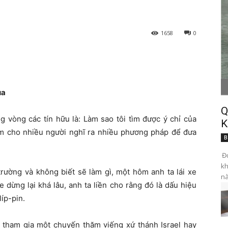
1658
0
úa
Q
 vòng các tín hữu là: Làm sao tôi tìm được ý chỉ của
K
àm cho nhiều người nghĩ ra nhiều phương pháp để đưa
B
Đọ
kh
trường và không biết sẽ làm gì, một hôm anh ta lái xe
nà
xe dừng lại khá lâu, anh ta liền cho rằng đó là dấu hiệu
líp-pin.
tham gia một chuyến thăm viếng xứ thánh Israel hay