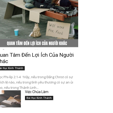
uan Tâm Đến Lợi Ích Của Người
hác
ài Học Kinh Thánh
c Phi-líp 2:1-4 1Vậy, nếu trong Đấng Christ có sự
ích lệ nào, nếu trong tình yêu thương có sự an ủi
o, nếu trong Thánh Linh...
Việc Chúa Làm
Bài Học Kinh Thánh