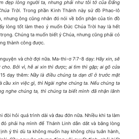
àm đẹp lòng người ta, nhưng phải như tôi tớ của Đấng
Chúa Trời.
Trong phần Kinh Thánh này sứ đồ Phao-lô
hủ, nhưng ông cũng nhân đó nói về bổn phận của tín đồ
ấy lòng tốt làm theo ý muốn Đức Chúa Trời hay là hết
 trọng. Chúng ta muốn biết ý Chúa, nhưng cũng phải có
ong thành công được.
nguyện và chờ đợi nữa. Ma-thi-ơ 7:7-8 dạy:
Hãy xin, sẽ
ho. Bởi vì, hễ ai xin thì được; ai tìm thì gặp; ai gõ cửa
-15 dạy thêm:
Nầy là điều chúng ta dạn dĩ ở trước mặt
cầu xin việc gì, thì Ngài nghe chúng ta. Nếu chúng ta
ng nghe chúng ta, thì chúng ta biết mình đã nhận lãnh
 đòi hỏi quá trình dài và đau đớn nữa. Nhiều khi ta làm
úc đó phải hạ mình để Thánh Linh dẫn dắt và bằng lòng
ịnh ý thì dù ta không muốn hay không chịu tuân hành,