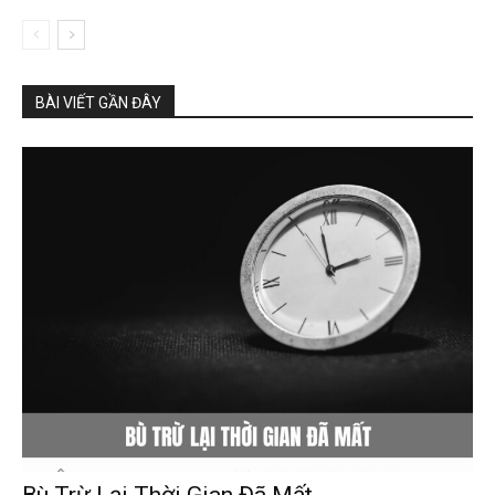
BÀI VIẾT GẦN ĐÂY
Bù Trừ Lại Thời Gian Đã Mất