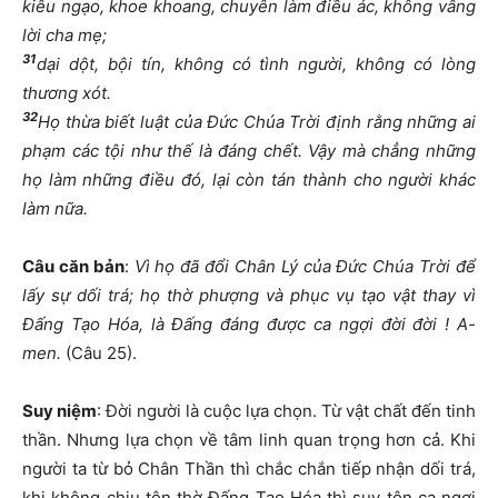
kiêu ngạo, khoe khoang, chuyên làm điều ác, không vâng
lời cha mẹ;
31
dại dột, bội tín, không có tình người, không có lòng
thương xót.
32
Họ thừa biết luật của Đức Chúa Trời định rằng những ai
phạm các tội như thế là đáng chết. Vậy mà chẳng những
họ làm những điều đó, lại còn tán thành cho người khác
làm nữa.
Câu căn bản
:
Vì họ đã đổi Chân Lý của Đức Chúa Trời để
lấy sự dối trá; họ thờ phượng và phục vụ tạo vật thay vì
Đấng Tạo Hóa, là Đấng đáng được ca ngợi đời đời ! A-
men.
(Câu 25).
Suy niệm
: Đời người là cuộc lựa chọn. Từ vật chất đến tinh
thần. Nhưng lựa chọn về tâm linh quan trọng hơn cả. Khi
người ta từ bỏ Chân Thần thì chắc chắn tiếp nhận dối trá,
khi không chịu tôn thờ Đấng Tạo Hóa thì suy tôn ca ngợi