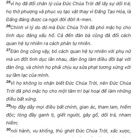
25
vì họ đã đổi chân lý của Đức Chúa Trời để lấy sự dối trá;
họ thờ phượng và phục vụ tạo vật thay vì Đấng Tạo Hóa, là
Đấng đáng được ca ngợi đời đời! A-men.
26
Chính vì lý do đó mà Đức Chúa Trời đã phó mặc họ cho
tình dục đáng xấu hổ. Cả đến đàn bà cũng đã đổi cách
quan hệ tự nhiên ra cách phản tự nhiên.
27
Đàn ông cũng vậy, bỏ cách quan hệ tự nhiên với phụ nữ
mà un đốt tình dục lẫn nhau, đàn ông làm điều đồi bại với
đàn ông, và chính họ phải chịu sự sửa phạt tương xứng với
sự lầm lạc của mình.
28
Vì họ không lo nhận biết Đức Chúa Trời, nên Đức Chúa
Trời đã phó mặc họ cho một tâm trí bại hoại để làm những
điều bất xứng.
29
Họ đầy dẫy mọi điều bất chính, gian ác, tham lam, hiểm
độc; lòng đầy ganh tị, giết người, gây gổ, dối trá, nham
hiểm;
30
nói hành, vu khống, thù ghét Đức Chúa Trời, xấc xược,