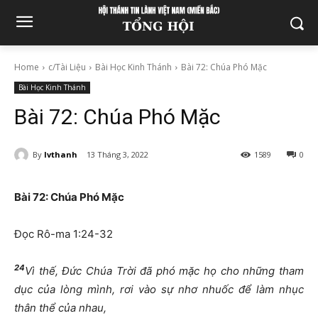
Home
c/Tài Liệu
Bài Học Kinh Thánh
Bài 72: Chúa Phó Mặc
Bài Học Kinh Thánh
Bài 72: Chúa Phó Mặc
By
lvthanh
13 Tháng 3, 2022
1589
0
Bài
7
2:
Chúa Phó Mặc
Đọc Rô-ma 1:24-32
24
Vì thế, Đức Chúa Trời đã phó mặc họ cho những tham
dục của lòng mình, rơi vào sự nhơ nhuốc để làm nhục
thân thể của nhau,