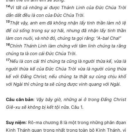
14
Vì tất cả những ai được Thánh Linh của Đức Chúa Trời
dẫn dắt đều là con của Đức Chúa Trời.
15
Thật vậy, anh em đã không nhận lấy tinh thần làm nô lệ
để cứ sống trong sự sợ hãi, nhưng đã nhận lấy tinh thần
làm con nuôi, và nhờ đó, chúng ta gọi rằng: “A-ba! Cha!”
16
Chính Thánh Linh làm chứng với tâm linh chúng ta rằng
chúng ta là con cái Đức Chúa Trời.
17
Nếu là con cái thì chúng ta cũng là người thừa kế, vừa là
người thừa kế của Đức Chúa Trời vừa là người cùng thừa
kế với Đấng Christ; nếu chúng ta thật sự cùng chịu khổ
với Ngài thì chúng ta sẽ cùng được vinh quang với Ngài.
Câu căn bản
:
Vậy bây giờ, những ai ở trong Đấng Christ
Giê-xu sẽ không bị kết tội nữa
. Câu 1.
Suy niệm
: Rô-ma chương 8 là một trong những phân đọan
Kinh Thánh quan trọng nhất trong toàn bộ Kinh Thánh, vì