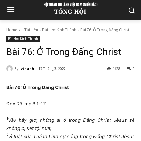
Home
c/Tài Liệu
Bài Học Kinh Thánh
Bài 76: Ở Trong Đấng Christ
Bài Học Kinh Thánh
Bài 76: Ở Trong Đấng Christ
By
lvthanh
17 Tháng 3, 2022
1628
0
Bài 7
6:
Ở Trong Đấng Christ
Đọc Rô-ma 8:1-17
1
Vậy bây giờ, những ai ở trong Đấng Christ Jêsus sẽ
không bị kết tội nữa;
2
vì luật của Thánh Linh sự sống trong Đấng Christ Jêsus