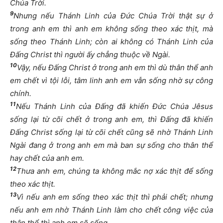
Chúa Trời.
9
Nhưng nếu Thánh Linh của Đức Chúa Trời thật sự ở
trong anh em thì anh em không sống theo xác thịt, mà
sống theo Thánh Linh; còn ai không có Thánh Linh của
Đấng Christ thì người ấy chẳng thuộc về Ngài.
10
Vậy, nếu Đấng Christ ở trong anh em thì dù thân thể anh
em chết vì tội lỗi, tâm linh anh em vẫn sống nhờ sự công
chính.
11
Nếu Thánh Linh của Đấng đã khiến Đức Chúa Jêsus
sống lại từ cõi chết ở trong anh em, thì Đấng đã khiến
Đấng Christ sống lại từ cõi chết cũng sẽ nhờ Thánh Linh
Ngài đang ở trong anh em mà ban sự sống cho thân thể
hay chết của anh em.
12
Thưa anh em, chúng ta không mắc nợ xác thịt để sống
theo xác thịt.
13
Vì nếu anh em sống theo xác thịt thì phải chết; nhưng
nếu anh em nhờ Thánh Linh làm cho chết công việc của
thân thể thì anh em sẽ sống.