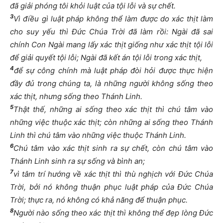
đã giải phóng tôi khỏi luật của tội lỗi và sự chết.
3
Vì điều gì luật pháp không thể làm được do xác thịt làm
cho suy yếu thì Đức Chúa Trời đã làm rồi: Ngài đã sai
chính Con Ngài mang lấy xác thịt giống như xác thịt tội lỗi
để giải quyết tội lỗi; Ngài đã kết án tội lỗi trong xác thịt,
4
để sự công chính mà luật pháp đòi hỏi được thực hiện
đầy đủ trong chúng ta, là những người không sống theo
xác thịt, nhưng sống theo Thánh Linh.
5
Thật thế, những ai sống theo xác thịt thì chú tâm vào
những việc thuộc xác thịt; còn những ai sống theo Thánh
Linh thì chú tâm vào những việc thuộc Thánh Linh.
6
Chú tâm vào xác thịt sinh ra sự chết, còn chú tâm vào
Thánh Linh sinh ra sự sống và bình an;
7
vì tâm trí hướng về xác thịt thì thù nghịch với Đức Chúa
Trời, bởi nó không thuận phục luật pháp của Đức Chúa
Trời; thực ra, nó không có khả năng để thuận phục.
8
Người nào sống theo xác thịt thì không thể đẹp lòng Đức