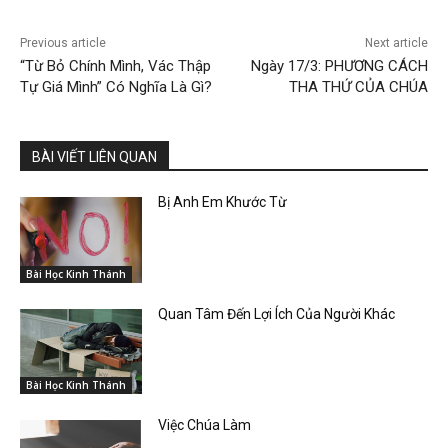
Previous article
Next article
“Từ Bỏ Chính Mình, Vác Thập
Ngày 17/3: PHƯƠNG CÁCH
Tự Giá Mình” Có Nghĩa Là Gì?
THA THỨ CỦA CHÚA
BÀI VIẾT LIÊN QUAN
Bị Anh Em Khước Từ
Bài Học Kinh Thánh
Quan Tâm Đến Lợi Ích Của Người Khác
Bài Học Kinh Thánh
Việc Chúa Làm