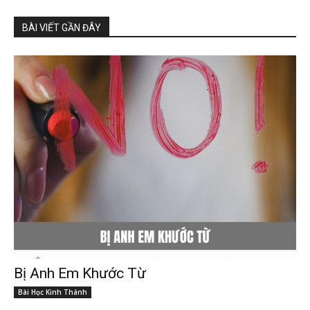
BÀI VIẾT GẦN ĐÂY
Bị Anh Em Khước Từ
Bài Học Kinh Thánh