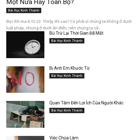
Một Nửa Hay Toàn Bộ?
Bài Học Kinh Thánh
Đọc Rô-ma 6:15-23 15Vậy thì sao? Có phải vì chúng ta không ở dưới
luật pháp, nhưng ở dưới ân điển, nên chúng ta sẽ...
Bù Trừ Lại Thời Gian Đã Mất
Bài Học Kinh Thánh
Bị Anh Em Khước Từ
Bài Học Kinh Thánh
Quan Tâm Đến Lợi Ích Của Người Khác
Bài Học Kinh Thánh
Việc Chúa Làm