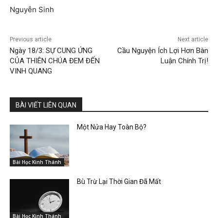
Nguyễn Sinh
Previous article
Next article
Ngày 18/3: SỰ CUNG ỨNG
Cầu Nguyện Ích Lợi Hơn Bàn
CỦA THIÊN CHÚA ĐEM ĐẾN
Luận Chính Trị!
VINH QUANG
BÀI VIẾT LIÊN QUAN
Một Nửa Hay Toàn Bộ?
Bài Học Kinh Thánh
Bù Trừ Lại Thời Gian Đã Mất
Bài Học Kinh Thánh