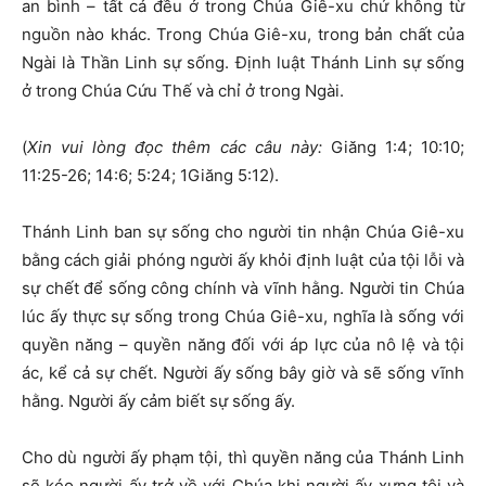
an bình – tất cả đều ở trong Chúa Giê-xu chứ không từ
nguồn nào khác. Trong Chúa Giê-xu, trong bản chất của
Ngài là Thần Linh sự sống. Định luật Thánh Linh sự sống
ở trong Chúa Cứu Thế và chỉ ở trong Ngài.
(
Xin vui lòng đọc thêm các câu này:
Giăng 1:4; 10:10;
11:25-26; 14:6; 5:24; 1Giăng 5:12).
Thánh Linh ban sự sống cho người tin nhận Chúa Giê-xu
bằng cách giải phóng người ấy khỏi định luật của tội lỗi và
sự chết để sống công chính và vĩnh hằng. Người tin Chúa
lúc ấy thực sự sống trong Chúa Giê-xu, nghĩa là sống với
quyền năng – quyền năng đối với áp lực của nô lệ và tội
ác, kể cả sự chết. Người ấy sống bây giờ và sẽ sống vĩnh
hằng. Người ấy cảm biết sự sống ấy.
Cho dù người ấy phạm tội, thì quyền năng của Thánh Linh
sẽ kéo người ấy trở về với Chúa khi người ấy xưng tội và