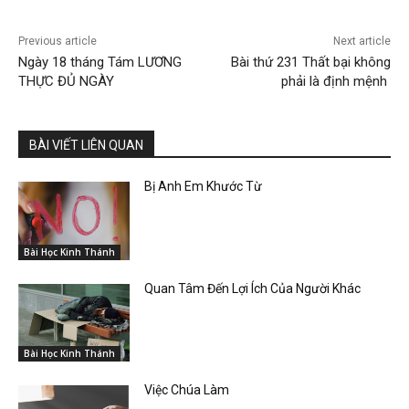
Previous article
Next article
Ngày 18 tháng Tám LƯƠNG
Bài thứ 231 Thất bại không
THỰC ĐỦ NGÀY
phải là định mệnh
BÀI VIẾT LIÊN QUAN
Bị Anh Em Khước Từ
Bài Học Kinh Thánh
Quan Tâm Đến Lợi Ích Của Người Khác
Bài Học Kinh Thánh
Việc Chúa Làm