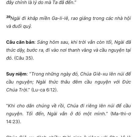
đây chính là lý do mà Ta đã đến.”
39
Ngài đi khắp miền Ga-li-lê, rao giảng trong các nhà hội
và đuổi quỷ.
Câu căn bản
:
Sáng hôm sau, khi trời vẫn còn tối, Ngài đã
thức dậy, bước ra, đi vào nơi thanh v
ắ
ng và cầu nguyện tại
đó
. (Câu 35).
Suy niệm
: “
Trong những ngày đó, Chúa Giê-xu lên núi để
cầu nguyện; Ngài thức thâu đêm cầu nguyện với Đức
Chúa Trời
.” (Lu-ca 6:12).
“
Khi cho
dân chúng về rồi, Chúa đi riêng lên núi để cầu
nguyện. Tối đến, Ngài vẫn ở đó một mình.
” (Ma-thi-ơ
14:23).