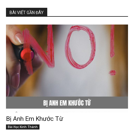
BÀI VIẾT GẦN ĐÂY
Bị Anh Em Khước Từ
Bài Học Kinh Thánh