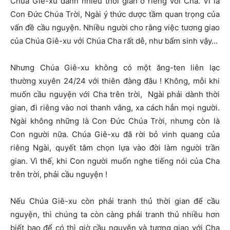
Chúa Giê-xu dành nhiều thời gian ở riêng với Cha. Vì là
Con Đức Chúa Trời, Ngài ý thức dược tầm quan trọng của
vấn đề cầu nguyện. Nhiều người cho rằng việc tương giao
của Chúa Giê-xu với Chúa Cha rất dễ, như bẩm sinh vậy…
Nhưng Chúa Giê-xu không có một ăng-ten liên lạc
thường xuyên 24/24 với thiên đàng đâu ! Không, mỗi khi
muốn cầu nguyện với Cha trên trời, Ngài phải dành thời
gian, đi riêng vào nơi thanh vắng, xa cách hẳn mọi người.
Ngài không những là Con Đức Chúa Trời, nhưng còn là
Con người nữa. Chúa Giê-xu đã rời bỏ vinh quang của
riêng Ngài, quyết tâm chọn lựa vào đời làm người trần
gian. Vì thế, khi Con người muốn nghe tiếng nói của Cha
trên trời, phải cầu nguyện !
Nếu Chúa Giê-xu còn phải tranh thủ thời gian để cầu
nguyện, thì chúng ta còn càng phải tranh thủ nhiều hơn
biết bao để có thì giờ cầu nguyện và tương giao với Cha