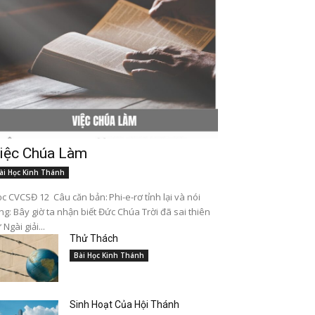
iệc Chúa Làm
ài Học Kinh Thánh
c CVCSĐ 12 Câu căn bản: Phi-e-rơ tỉnh lại và nói
ng: Bây giờ ta nhận biết Đức Chúa Trời đã sai thiên
 Ngài giải...
Thử Thách
Bài Học Kinh Thánh
Sinh Hoạt Của Hội Thánh