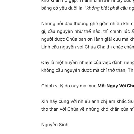
khó khăn họ gặp. Thánh Linh sẽ ra tay cứu 
bằng cớ yếu đuối là :”
không biết phải cầu n
Những nỗi đau thương ghê gớm nhiều khi co
gì, cầu nguyện như thế nào, thì chính lúc 
người được Chúa ban ơn lành giải cứu mà kh
Linh cầu nguyện với Chúa Cha thì chắc chắn
Đây là một huyền nhiệm của việc dành riêng
không cầu nguyện được mà chỉ thở than, Thá
Chính vì lý do này mà mục
Mỗi Ngày Với Ch
Xin hãy cùng với nhiều anh chị em khác S
thở than với Chúa về những khó khăn của mì
Nguyễn Sinh