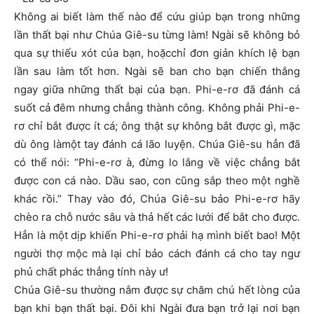
Không ai biết làm thế nào để cứu giúp bạn trong những
lần thất bại như Chúa Giê-su từng làm! Ngài sẽ không bỏ
qua sự thiếu xót của bạn, hoặcchỉ đơn giản khích lệ bạn
lần sau làm tốt hơn. Ngài sẽ ban cho bạn chiến thắng
ngay giữa những thất bại của bạn. Phi-e-rơ đã đánh cá
suốt cả đêm nhưng chẳng thành công. Không phải Phi-e-
rơ chỉ bắt được ít cá; ông thật sự không bắt được gì, mặc
dù ông làmột tay đánh cá lão luyện. Chúa Giê-su hẳn đã
có thể nói: “Phi-e-rơ à, đừng lo lắng về việc chẳng bắt
được con cá nào. Dầu sao, con cũng sắp theo một nghề
khác rồi.” Thay vào đó, Chúa Giê-su bảo Phi-e-rơ hãy
chèo ra chỗ nước sâu và thả hết các lưới để bắt cho được.
Hẳn là một dịp khiến Phi-e-rơ phải hạ mình biết bao! Một
người thợ mộc mà lại chỉ bảo cách đánh cá cho tay ngư
phủ chất phác thẳng tính này ư!
Chúa Giê-su thường nắm được sự chăm chú hết lòng của
bạn khi bạn thất bại. Đôi khi Ngài đưa bạn trở lại nơi bạn