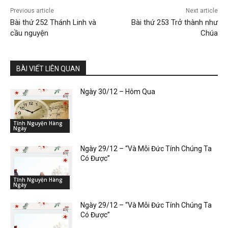
Previous article
Next article
Bài thứ 252 Thánh Linh và
Bài thứ 253 Trở thành như
cầu nguyện
Chúa
BÀI VIẾT LIÊN QUAN
Ngày 30/12 – Hôm Qua
Tĩnh Nguyện Hàng
Ngày
Ngày 29/12 – “Và Mỗi Đức Tính Chúng Ta
Có Được”
Tĩnh Nguyện Hàng
Ngày
Ngày 29/12 – “Và Mỗi Đức Tính Chúng Ta
Có Được”