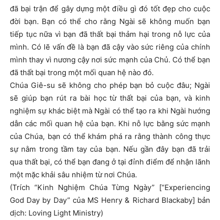
đã bại trận để gây dựng một điều gì đó tốt đẹp cho cuộc
đời bạn. Bạn có thể cho rằng Ngài sẽ không muốn bạn
tiếp tục nữa vì bạn đã thất bại thảm hại trong nỗ lực của
mình. Có lẽ vấn đề là bạn đã cậy vào sức riêng của chính
mình thay vì nương cậy nơi sức mạnh của Chủ. Có thể bạn
đã thất bại trong một mối quan hệ nào đó.
Chúa Giê-su sẽ không cho phép bạn bỏ cuộc đâu; Ngài
sẽ giúp bạn rút ra bài học từ thất bại của bạn, và kinh
nghiệm sự khác biệt mà Ngài có thể tạo ra khi Ngài hướng
dẫn các mối quan hệ của bạn. Khi nỗ lực bằng sức mạnh
của Chúa, bạn có thể khám phá ra rằng thành công thực
sự nằm trong tầm tay của bạn. Nếu gần đây bạn đã trải
qua thất bại, có thể bạn đang ở tại đỉnh điểm để nhận lãnh
một mặc khải sâu nhiệm từ nơi Chúa.
(Trích “Kinh Nghiệm Chúa Từng Ngày” [“Experiencing
God Day by Day” của MS Henry & Richard Blackaby] bản
dịch: Loving Light Ministry)