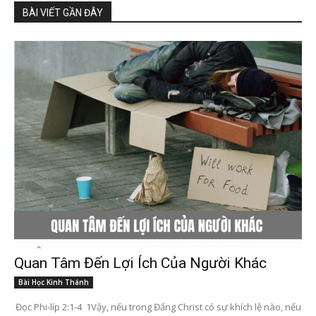
BÀI VIẾT GẦN ĐÂY
Quan Tâm Đến Lợi Ích Của Người Khác
Bài Học Kinh Thánh
Đọc Phi-líp 2:1-4 1Vậy, nếu trong Đấng Christ có sự khích lệ nào, nếu