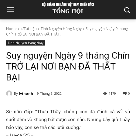
Home
c/Tài Liệu
Tĩnh Nguyện Hàng Ngày
Suy nguyện Ngày 9 tháng
Chín TRỞ LẠI NƠI BẠN ĐÃ THẤT...
Tĩnh Nguyện Hàng Ngày
Suy nguyện Ngày 9 tháng Chín
TRỞ LẠI NƠI BẠN ĐÃ THẤT
BẠI
By
lvthanh
9 Tháng 9, 2022
1179
0
Si-môn đáp: “Thưa Thầy, chúng con đã đánh cá vất vả
suốt đêm và không bắt được con nào. Nhưng bây giờ Thầy
bảo vậy, con sẽ thả các lưới xuống.”
– Lu-ca 5:5 –