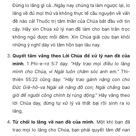
Đừng lo lắng gì cả…Ngày nay chúng ta làm ngược lại, lo
lắng về đủ mọi thứ và không thực tế cầu nguyện về vấn
đề nào cả! Thuốc trị tâm thần của Chúa bắt đầu với tin
cậy. Hãy xin Chúa xử lý nan đề làm cho bạn trằn trọc
không ngủ được mỗi đêm. Xin Chúa giải cứu bạn khỏi
những ý nghĩ dày vò tâm hồn bạn lâu nay.
Quyết tâm vâng theo Lời Chúa để xử lý nan đề của
mình
. 1 Phi-e-rơ 5:7 dạy:
“Hãy trao mọi điều lo l
ắ
ng
mình cho Chúa, vì Ngài luôn chăm sóc anh em.”
Thi-
thiên 55:22 cũng dạy: “
Hãy trao gánh nặng con cho
Đức Giê-hô-va Ngài sẽ nâng đỡ con; Ngài chẳng bao
giờ để người công chính bị rúng động.”
Hãy vâng theo
lời Chúa dạy, đừng tự xử lý và thất bại rồi sinh ra lo
lắng.
Từ chối lo lắng về nan đề của mình
. Một khi bạn đã
trao mọi lo lắng cho Chúa, bạn phải quyết tâm
để nan