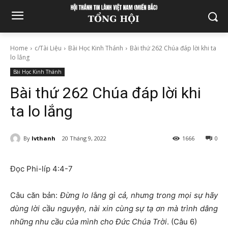
Home
c/Tài Liệu
Bài Học Kinh Thánh
Bài thứ 262 Chúa đáp lời khi ta
lo lắng
Bài Học Kinh Thánh
Bài thứ 262 Chúa đáp lời khi
ta lo lắng
By
lvthanh
20 Tháng 9, 2022
1666
0
Đọc Phi-líp 4:4-7
Câu căn bản:
Đừng lo l
ắ
ng gì cả, nhưng trong mọi sự hãy
dùng lời cầu nguyện, nài xin cùng sự tạ ơn mà trình dâng
những nhu cầu của mình cho Đức Chúa Trời
. (Câu 6)