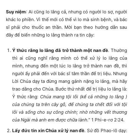
Suy niệm
: Ai cũng lo lắng cả, nhưng có người lo sợ, người
khác lo phiền. Vì thế mới có thể vì lo mà sinh bệnh, và bác
sĩ phải cho thuốc an thần. Mời bạn theo hướng dẫn sau
đây để biến những lo lắng thành ra tin cậy:
Ý thức rằng lo lắng đã trở thành một nan đề
. Thường
thì ai cũng nghĩ rằng mình có thể xử lý lo lắng của
mình, nhưng đến một lúc lo lắng trở thành nan đề, thì
người ấy phải đến với bác sĩ tâm thần để trị liệu. Nhưng
Lời Chúa dạy ta đừng mang gánh nặng lo lắng, mà hãy
trao dâng cho Chúa. Bước thứ nhất để trị liệu lo lắng là:
Ý thức rằng:
Chúa mang tội lỗi (kể cả những lo l
ắ
ng )
của chúng ta trên cây gỗ, để chúng ta chết đối với tội
lỗi và sống cho sự công chính; nhờ những vết thương
của Ngài mà anh em được chữa lành.
” 1 Phi-e-rơ 2:24.
Lấy đức tin xin Chúa xử lý nan đề
. Sứ đồ Phao-lô dạy: