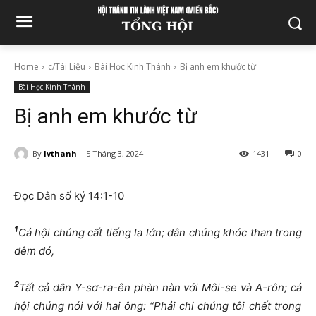
Home
c/Tài Liệu
Bài Học Kinh Thánh
Bị anh em khước từ
Bài Học Kinh Thánh
Bị anh em khước từ
By
lvthanh
5 Tháng 3, 2024
1431
0
Đọc Dân số ký 14:1-10
1
C
ả
h
ộ
i chúng c
ấ
t ti
ế
ng la l
ớ
n; dân chúng khóc than trong
đ
êm
đ
ó,
2
T
ấ
t c
ả
dân Y-s
ơ
-ra-ên phàn nàn v
ớ
i Môi-se và A-rôn; c
ả
h
ộ
i chúng nói v
ớ
i hai ông: “Ph
ả
i chi chúng tôi ch
ế
t trong