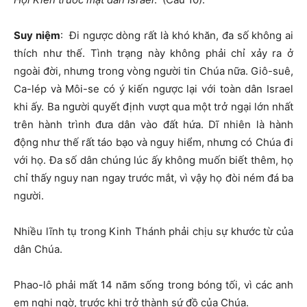
Suy ni
ệ
m
: Đi ngược dòng rất là khó khăn, đa số không ai
thích như thế. Tình trạng này không phải chỉ xảy ra ở
ngoài đời, nhưng trong vòng người tin Chúa nữa. Giô-suê,
Ca-lép và Môi-se có ý kiến ngược lại với toàn dân Israel
khi ấy. Ba người quyết định vượt qua một trở ngại lớn nhất
trên hành trình đưa dân vào đất hứa. Dĩ nhiên là hành
động như thế rất táo bạo và nguy hiểm, nhưng có Chúa đi
với họ. Đa số dân chúng lúc ấy không muốn biết thêm, họ
chỉ thấy nguy nan ngay trước mắt, vì vậy họ đòi ném đá ba
người.
Nhiều lĩnh tụ trong Kinh Thánh phải chịu sự khước từ của
dân Chúa.
Phao-lô phải mất 14 năm sống trong bóng tối, vì các anh
em nghi ngờ, trước khi trở thành sứ đồ của Chúa.