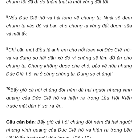
chúng tôi
đ
ã
đ
i do thám th
ậ
t là m
ộ
t vùng
đấ
t t
ố
t.
8
N
ế
u
Đứ
c Giê-hô-va hài lòng v
ề
chúng ta, Ngài s
ẽ
đ
em
chúng ta vào
đ
ó và ban cho chúng ta vùng
đấ
t
đượ
m s
ữ
a
và m
ậ
t
ấ
y.
9
Ch
ỉ
c
ầ
n m
ộ
t
đ
i
ề
u là anh em ch
ớ
n
ổ
i lo
ạ
n v
ớ
i
Đứ
c Giê-hô-
va và
đừ
ng s
ợ
hãi dân x
ứ
đ
ó vì chúng s
ẽ
làm
đồ
ă
n cho
chúng ta. Chúng không
đượ
c che ch
ở
, b
ả
o v
ệ
n
ữ
a nh
ư
ng
Đứ
c Giê-hô-va
ở
cùng chúng ta.
Đừ
ng s
ợ
chúng!”
10
B
ấ
y gi
ờ
c
ả
h
ộ
i chúng
đ
òi ném
đ
á hai ng
ườ
i nh
ư
ng vinh
quang c
ủ
a
Đứ
c Giê-hô-va hi
ệ
n ra trong L
ề
u H
ộ
i Ki
ế
n
tr
ướ
c m
ặ
t dân Y-s
ơ
-ra-ên.
Câu c
ă
n b
ả
n
:
B
ấ
y gi
ờ
c
ả
h
ộ
i chúng
đ
òi ném
đ
á hai ng
ườ
i
nh
ư
ng vinh quang c
ủ
a
Đứ
c Giê-hô-va hi
ệ
n ra trong L
ề
u
H
ộ
i Ki
ế
n tr
ướ
c m
ặ
t dân Israel
. (Câu 10).