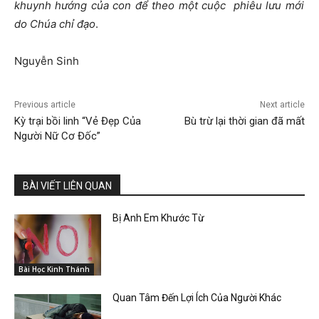
khuynh h
ướ
ng c
ủ
a con
để
theo m
ộ
t cu
ộ
c phiêu l
ư
u m
ớ
i
do Chúa ch
ỉ
đạ
o
.
Nguyễn Sinh
Previous article
Next article
Kỳ trại bồi linh “Vẻ Đẹp Của
Bù trừ lại thời gian đã mất
Người Nữ Cơ Đốc”
BÀI VIẾT LIÊN QUAN
Bị Anh Em Khước Từ
Bài Học Kinh Thánh
Quan Tâm Đến Lợi Ích Của Người Khác