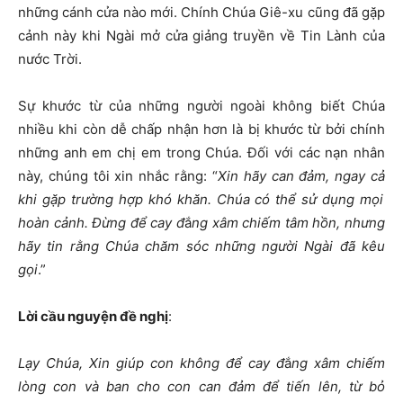
những cánh cửa nào mới. Chính Chúa Giê-xu cũng đã gặp
cảnh này khi Ngài mở cửa giảng truyền về Tin Lành của
nước Trời.
Sự khước từ của những người ngoài không biết Chúa
nhiều khi còn dễ chấp nhận hơn là bị khước từ bởi chính
những anh em chị em trong Chúa. Đối với các nạn nhân
này, chúng tôi xin nhắc rằng: “
Xin hãy can
đả
m, ngay c
ả
khi g
ặ
p tr
ườ
ng h
ợ
p khó kh
ă
n. Chúa có th
ể
s
ử
d
ụ
ng m
ọ
i
hoàn c
ả
nh.
Đừ
ng
để
cay
đ
ắ
ng xâm chi
ế
m tâm h
ồ
n, nh
ư
ng
hãy tin r
ằ
ng Chúa ch
ă
m sóc nh
ữ
ng ng
ườ
i Ngài
đ
ã kêu
g
ọ
i
.”
L
ờ
i c
ầ
u nguy
ệ
n
đề
ngh
ị
:
L
ạ
y Chúa, Xin giúp con không
để
cay
đ
ắ
ng xâm chi
ế
m
lòng con và ban cho con can
đả
m
để
ti
ế
n lên, t
ừ
b
ỏ