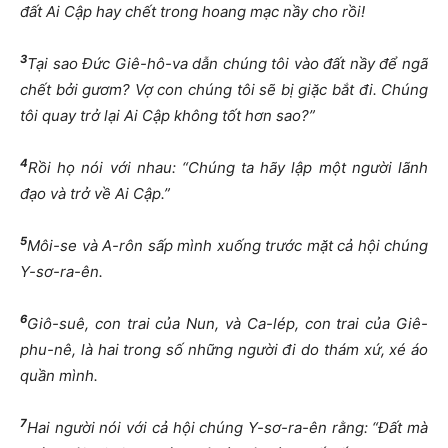
đấ
t Ai C
ậ
p hay ch
ế
t trong hoang m
ạ
c n
ầ
y cho r
ồ
i!
3
T
ạ
i sao
Đứ
c Giê-hô-va d
ẫ
n chúng tôi vào
đấ
t n
ầ
y
để
ngã
ch
ế
t b
ở
i g
ươ
m? V
ợ
con chúng tôi s
ẽ
b
ị
gi
ặ
c b
ắ
t
đ
i. Chúng
tôi quay tr
ở
l
ạ
i Ai C
ậ
p không t
ố
t h
ơ
n sao?”
4
R
ồ
i h
ọ
nói v
ớ
i nhau: “Chúng ta hãy l
ậ
p m
ộ
t ng
ườ
i lãnh
đạ
o và tr
ở
v
ề
Ai C
ậ
p.”
5
Môi-se và A-rôn s
ấ
p mình xu
ố
ng tr
ướ
c m
ặ
t c
ả
h
ộ
i chúng
Y-s
ơ
-ra-ên.
6
Giô-suê, con trai c
ủ
a Nun, và Ca-lép, con trai c
ủ
a Giê-
phu-nê, là hai trong s
ố
nh
ữ
ng ng
ườ
i
đ
i do thám x
ứ
, xé áo
qu
ầ
n mình.
7
Hai ng
ườ
i nói v
ớ
i c
ả
h
ộ
i chúng Y-s
ơ
-ra-ên r
ằ
ng: “
Đấ
t mà