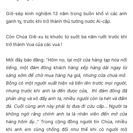
Giô-sép kinh nghiệm 13 năm trong buồn khổ vì các anh
ganh tỵ, trước khi trở thành thủ tướng nước Ai-cập.
Còn Chúa Giê-xu bị khước từ suốt ba năm rưỡi trước khi
trở thành Vua của các vua !
Mới đây báo đăng: “
Hôm n
ọ
, t
ạ
i m
ộ
t c
ử
a hàng t
ạ
p hóa n
ổ
i
ti
ế
ng, m
ộ
t
đ
ám
đ
ông khách hàng x
ế
p hàng dài ngay t
ừ
sáng s
ớ
m
để
ch
ờ
mua hàng h
ạ
giá, nh
ư
ng c
ử
a ch
ư
a m
ở
.
B
ỗ
ng có m
ộ
t ng
ườ
i xu
ấ
t hi
ệ
n và ti
ế
n lên tr
ướ
c m
ọ
i ng
ườ
i,
nh
ư
ng tr
ướ
c khi anh ta
đế
n
đượ
c c
ử
a, thì
đ
ám
đ
ông
đ
ã
ph
ả
n
ứ
ng và xô
đẩ
y anh ta, nhi
ề
u ng
ườ
i còn la hét và
đấ
m
đ
á. Cu
ố
i cùng anh này ph
ả
i b
ị
đư
a
đ
i c
ứ
u c
ấ
p… Ng
ườ
i ta
không ng
ờ
r
ằ
ng chính anh ta là nhân viên
đế
n m
ở
c
ử
a
hàng hôm
ấ
y.
..” Trong cộng đồng người tin Chúa, nhiều
khi anh em cũng chống đối như thế khi có người mở