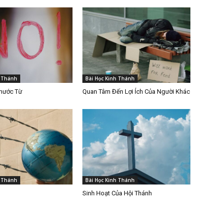
h Thánh
Bài Học Kinh Thánh
Khước Từ
Quan Tâm Đến Lợi Ích Của Người Khác
h Thánh
Bài Học Kinh Thánh
Sinh Hoạt Của Hội Thánh