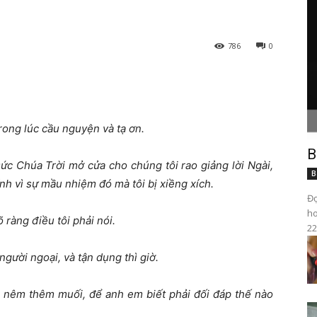
786
0
rong lúc cầu nguyện và tạ ơn.
B
ức Chúa Trời mở cửa cho chúng tôi rao giảng lời Ngài,
B
h vì sự mầu nhiệm đó mà tôi bị xiềng xích.
Đọ
ho
 ràng điều tôi phải nói.
22
gười ngoại, và tận dụng thì giờ.
à nêm thêm muối, để anh em biết phải đối đáp thế nào