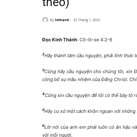
theo)
By
lvthanh
23 Tháng 1, 2025
Đọc Kinh Thánh
: Cô-lô-se 4:2-6
2
Hãy thành tâm cầu nguyện, phải tỉnh thức t
3
Cũng hãy cầu nguyện cho chúng tôi, xin Đ
công bố sự mầu nhiệm của Đấng Christ. Chín
4
Cũng xin cầu nguyện để tôi có thể bày tỏ rõ
5
Hãy cư xử một cách khôn ngoan với những n
6
Lời nói của anh em phải luôn có ân hậu v
với mỗi người.