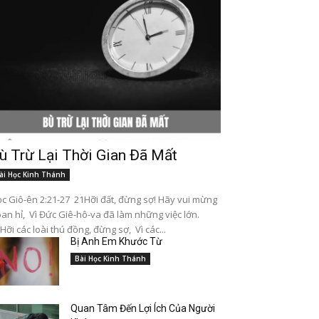
ù Trừ Lại Thời Gian Đã Mất
ài Học Kinh Thánh
c Giô-ên 2:21-27 21Hỡi đất, đừng sợ! Hãy vui mừng
an hỉ, Vì Đức Giê-hô-va đã làm những việc lớn.
Hỡi các loài thú đồng, đừng sợ, Vì các...
Bị Anh Em Khước Từ
Bài Học Kinh Thánh
Quan Tâm Đến Lợi Ích Của Người