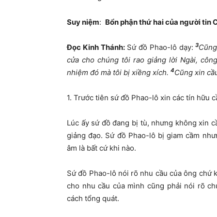
Suy niệ
m
:
Bổn phận thứ hai của người tin 
3
Đọc Kinh Thánh:
Sứ đồ Phao-lô dạy:
Cũng
cửa cho chúng tôi rao giảng lời Ngài, cô
4
nhiệm đó mà tôi bị xiềng xích.
Cũng xin cầu
1. Trước tiên sứ đồ Phao-lô xin các tín hữ
Lúc ấy sứ đồ đang bị tù, nhưng không xin 
giảng đạo. Sứ đồ Phao-lô bị giam cầm như
âm là bất cứ khi nào.
Sứ đồ Phao-lô nói rõ nhu cầu của ông chứ k
cho nhu cầu của mình cũng phải nói rõ ch
cách tổng quát.