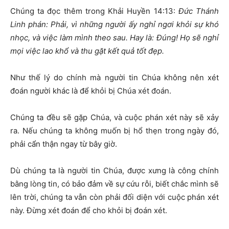
Chúng ta đọc thêm trong Khải Huyền 14:13:
Đức Thánh
Linh phán: Phải, vì những người ấy nghỉ ngơi khỏi sự khó
nhọc, và việc làm mình theo sau. Hay là: Đúng! Họ sẽ nghỉ
mọi việc lao khổ và thu gặt kết quả tốt đẹp.
Như thế lý do chính mà người tin Chúa không nên xét
đoán người khác là để khỏi bị Chúa xét đoán.
Chúng ta đều sẽ gặp Chúa, và cuộc phán xét này sẽ xảy
ra. Nếu chúng ta không muốn bị hổ thẹn trong ngày đó,
phải cẩn thận ngay từ bây giờ.
Dù chúng ta là người tin Chúa, được xưng là công chính
bằng lòng tin, có bảo đảm về sự cứu rỗi, biết chắc mình sẽ
lên trời, chúng ta vẫn còn phải đối diện với cuộc phán xét
này. Đừng xét đoán để cho khỏi bị đoán xét.