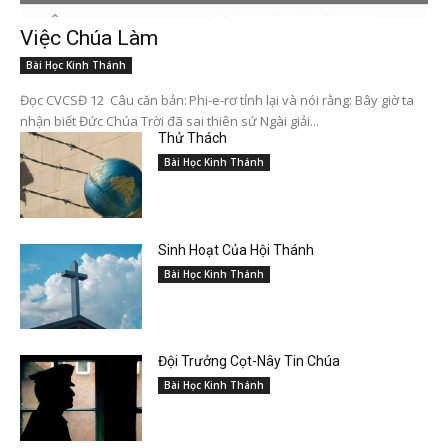
Việc Chúa Làm
Bài Học Kinh Thánh
Đọc CVCSĐ 12 Câu căn bản: Phi-e-rơ tỉnh lại và nói rằng: Bây giờ ta
nhận biết Đức Chúa Trời đã sai thiên sứ Ngài giải...
Thử Thách
Bài Học Kinh Thánh
Sinh Hoạt Của Hội Thánh
Bài Học Kinh Thánh
Đội Trưởng Cọt-Nây Tin Chúa
Bài Học Kinh Thánh