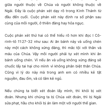
giữa người thuộc về Chúa và người không thuộc về
Ngài. Đây là cuộc phán xét dạy rõ trong Kinh Thánh từ
đầu đến cuối. Cuộc phán xét này định ra số phận sau
cùng của mỗi người, ở thiên đàng hay hỏa ngục.
Cuộc phán xét thứ hai có thể hiểu rõ hơn khi đọc I Cô-
rinh-tô 11:27-32 như sau: Ai ăn bánh này và uống chén
này một cách không xứng đáng, thì mắc tội với thân và
máu của Chúa. Vậy mỗi người phải tự xét mình khi ăn
bánh uống chén. Vì nếu ăn và uống không xứng đáng sẽ
chuốc lấy tai hại cho mình vì không phân biệt thân Chúa.
Cũng vì lý do này mà trong anh em có nhiều kẻ tật
nguyền, đau ốm, và có lắm kẻ ngủ.
Nếu chúng ta biết xét đoán lấy mình, thì khỏi bị xét
đoán. Nhưng khi chúng ta bị Chúa xét đoán, thì bị Ngài
sửa phạt, hầu cho khỏi bị án làm một với người thế gian.