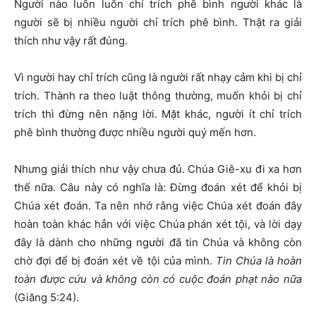
Người nào luôn luôn chỉ trích phê bình người khác là
người sẽ bị nhiều người chỉ trích phê bình. Thật ra giải
thích như vậy rất đúng.
Vì người hay chỉ trích cũng là người rất nhạy cảm khi bị chỉ
trích. Thành ra theo luật thông thường, muốn khỏi bị chỉ
trích thì đừng nên nặng lời. Mặt khác, người ít chỉ trích
phê bình thường được nhiều người quý mến hơn.
Nhưng giải thích như vậy chưa đủ. Chúa Giê-xu đi xa hơn
thế nữa. Câu này có nghĩa là: Đừng đoán xét để khỏi bị
Chúa xét đoán. Ta nên nhớ rằng việc Chúa xét đoán đây
hoàn toàn khác hẳn với việc Chúa phán xét tội, và lời dạy
đây là dành cho những người đã tin Chúa và không còn
chờ đợi để bị đoán xét về tội của mình.
Tin Chúa là hoàn
toàn được cứu và không còn có cuộc đoán phạt nào nữa
(Giăng 5:24).