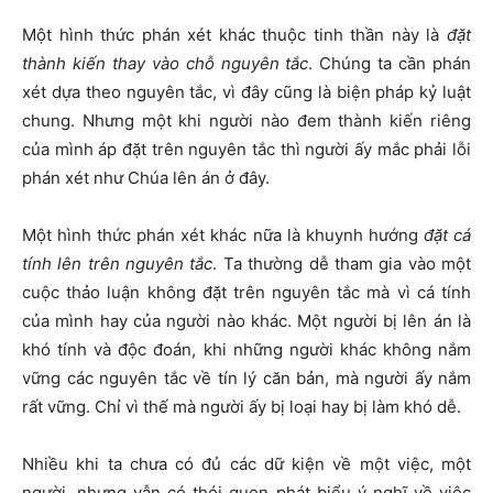
Một hình thức phán xét khác thuộc tinh thần này là
đặt
thành kiến thay vào chỗ nguyên tắc
. Chúng ta cần phán
xét dựa theo nguyên tắc, vì đây cũng là biện pháp kỷ luật
chung. Nhưng một khi người nào đem thành kiến riêng
của mình áp đặt trên nguyên tắc thì người ấy mắc phải lỗi
phán xét như Chúa lên án ở đây.
Một hình thức phán xét khác nữa là khuynh hướng
đặt cá
tính lên trên nguyên tắc
. Ta thường dễ tham gia vào một
cuộc thảo luận không đặt trên nguyên tắc mà vì cá tính
của mình hay của người nào khác. Một người bị lên án là
khó tính và độc đoán, khi những người khác không nắm
vững các nguyên tắc về tín lý căn bản, mà người ấy nắm
rất vững. Chỉ vì thế mà người ấy bị loại hay bị làm khó dễ.
Nhiều khi ta chưa có đủ các dữ kiện về một việc, một
người, nhưng vẫn có thói quen phát biểu ý nghĩ về việc