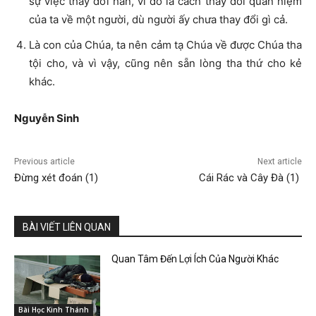
sự việc thay đổi hẳn, vì đó là cách thay đổi quan niệm
của ta về một người, dù người ấy chưa thay đổi gì cả.
Là con của Chúa, ta nên cảm tạ Chúa về được Chúa tha
tội cho, và vì vậy, cũng nên sẵn lòng tha thứ cho kẻ
khác.
Nguyễ
n Sinh
Previous article
Next article
Đừng xét đoán (1)
Cái Rác và Cây Đà (1)
BÀI VIẾT LIÊN QUAN
Quan Tâm Đến Lợi Ích Của Người Khác
Bài Học Kinh Thánh