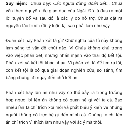
Suy niệm:
Chúa dạy:
Các ngươi đừng đoán xét…
Chúa
vẫn theo nguyên tắc giáo dục của Ngài. Đó là đưa ra một
lời tuyên bố và sau đó là các lý do hỗ trợ. Chúa đặt ra
nguyên tắc trước rồi lý luận tại sao phải làm như vậy.
Đoán xét hay Phán xét là gì? Chữ nghĩa của từ này không
làm sáng tỏ vấn đề chút nào. Vì Chúa không chú trọng
vào việc phán xét, nhưng nhấn mạnh vào thái độ kết tội.
Phán xét và kết tội khác nhau. Vì phán xét là để tìm ra tội,
còn kết tội là bỏ qua giai đoạn nghiên cứu, so sánh, tìm
bằng chứng, đi ngay đến chỗ kết án.
Phán xét hay lên án như vậy có thể xảy ra trong trường
hợp người bị lên án không có quan hệ gì với ta cả. Bao
nhiêu lần ta chỉ trích xoi mói và phát biểu ý kiến về những
người không có trực hệ gì đến mình cả. Chúng ta chỉ lên
án chỉ trích vì thích làm như vậy với ác ý mà thôi.