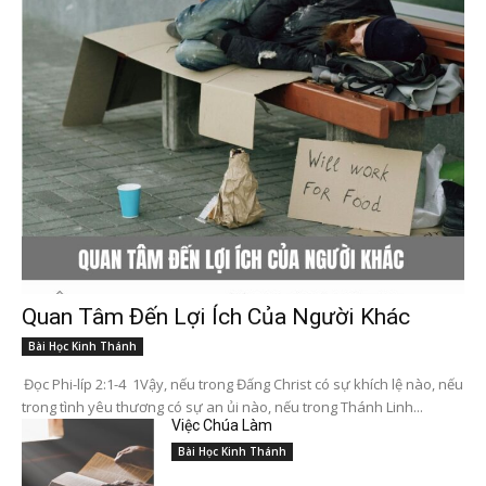
Quan Tâm Đến Lợi Ích Của Người Khác
Bài Học Kinh Thánh
Đọc Phi-líp 2:1-4 1Vậy, nếu trong Đấng Christ có sự khích lệ nào, nếu
trong tình yêu thương có sự an ủi nào, nếu trong Thánh Linh...
Việc Chúa Làm
Bài Học Kinh Thánh