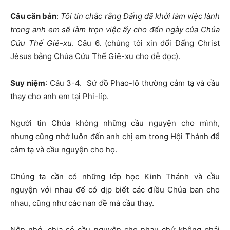
Câu căn bản
:
Tôi tin ch
ắ
c rằng Đấng đã khởi làm việc lành
trong anh em sẽ làm trọn việc ấy cho đến ngày của Chúa
Cứu Thế Giê-xu
. Câu 6. (chúng tôi xin đổi Đấng Christ
Jêsus bằng Chúa Cứu Thế Giê-xu cho dễ đọc).
Suy niệm
: Câu 3-4. Sứ đồ Phao-lô thường cảm tạ và cầu
thay cho anh em tại Phi-líp.
Người tin Chúa không những cầu nguyện cho mình,
nhưng cũng nhớ luôn đến anh chị em trong Hội Thánh để
cảm tạ và cầu nguyện cho họ.
Chúng ta cần có những lớp học Kinh Thánh và cầu
nguyện với nhau để có dịp biết các điều Chúa ban cho
nhau, cũng như các nan đề mà cầu thay.
Nên nhớ, chia sẻ cầu nguyện cho nhau chứ không phải