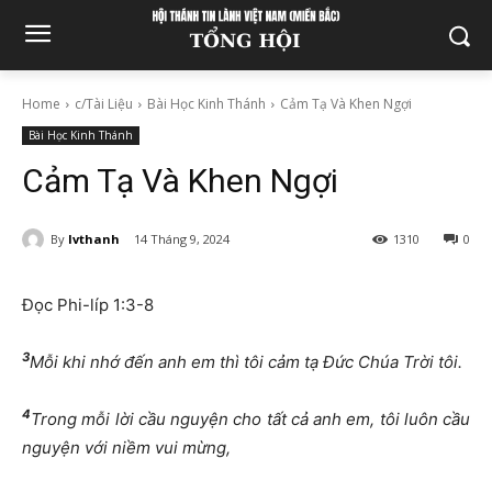
Home
c/Tài Liệu
Bài Học Kinh Thánh
Cảm Tạ Và Khen Ngợi
Bài Học Kinh Thánh
Cảm Tạ Và Khen Ngợi
By
lvthanh
14 Tháng 9, 2024
1310
0
Đọc Phi-líp 1:3-8
3
Mỗi khi nhớ đến anh em thì tôi cảm tạ Đức Chúa Trời tôi.
4
Trong mỗi lời cầu nguyện cho tất cả anh em, tôi luôn cầu
nguyện với niềm vui mừng,