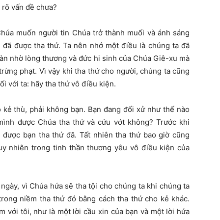
y rõ vấn đề chưa?
 Chúa muốn người tin Chúa trở thành muối và ánh sáng
vì đã được tha thứ. Ta nên nhớ một điều là chúng ta đã
oàn nhờ lòng thương và đức hi sinh của Chúa Giê-xu mà
trừng phạt. Vì vậy khi tha thứ cho người, chúng ta cũng
 với ta: hãy tha thứ vô điều kiện.
 kẻ thù, phải không bạn. Bạn đang đối xử như thế nào
mình được Chúa tha thứ và cứu vớt không? Trước khi
 được bạn tha thứ đã. Tất nhiên tha thứ bao giờ cũng
Tuy nhiên trong tinh thần thương yêu vô điều kiện của
 ngày, vì Chúa hứa sẽ tha tội cho chúng ta khi chúng ta
 trong niềm tha thứ đó bằng cách tha thứ cho kẻ khác.
 với tôi, như là một lời cầu xin của bạn và một lời hứa