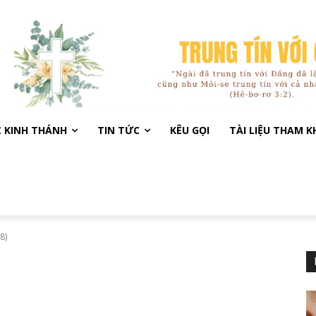
C KINH THÁNH
TIN TỨC
KÊU GỌI
TÀI LIỆU THAM 
8)