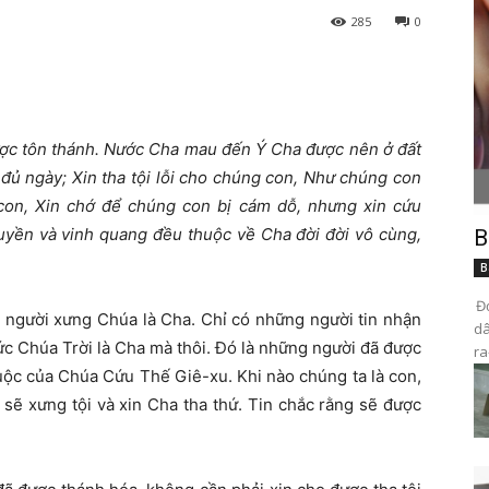
285
0
ược tôn thánh. Nước Cha mau đến Ý Cha được nên ở đất
đủ ngày; Xin tha tội lỗi cho chúng con, Như chúng con
con, Xin chớ để chúng con bị cám dỗ, nhưng xin cứu
quyền và vinh quang đều thuộc về Cha đời đời vô cùng,
B
B
Đọ
g người xưng Chúa là Cha. Chỉ có những người tin nhận
dâ
 Chúa Trời là Cha mà thôi. Đó là những người đã được
ra
ộc của Chúa Cứu Thế Giê-xu. Khi nào chúng ta là con,
 sẽ xưng tội và xin Cha tha thứ. Tin chắc rằng sẽ được