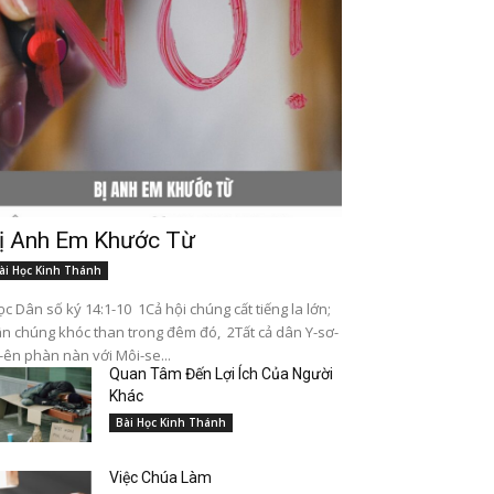
ị Anh Em Khước Từ
ài Học Kinh Thánh
c Dân số ký 14:1-10 1Cả hội chúng cất tiếng la lớn;
n chúng khóc than trong đêm đó, 2Tất cả dân Y-sơ-
-ên phàn nàn với Môi-se...
Quan Tâm Đến Lợi Ích Của Người
Khác
Bài Học Kinh Thánh
Việc Chúa Làm