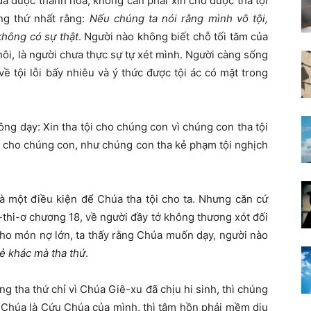
ã được thánh hóa, không cần phải xin cho được tha tội
ng thứ nhất rằng:
Nếu chúng ta nói rằng mình vô tội,
không có sự thật
. Người nào không biết chỗ tối tăm của
hôi, là người chưa thực sự tự xét mình. Người càng sống
ề tội lỗi bấy nhiêu và ý thức được tội ác có mặt trong
ông dạy: Xin tha tội cho chúng con vì chúng con tha tội
ỗi cho chúng con, như chúng con tha kẻ phạm tội nghịch
là một điều kiện để Chúa tha tội cho ta. Nhưng căn cứ
hi-ơ chương 18, về người đầy tớ không thương xót đối
ho món nợ lớn, ta thấy rằng Chúa muốn dạy, người nào
kẻ khác mà tha thứ
.
g tha thứ chỉ vì Chúa Giê-xu đã chịu hi sinh, thì chúng
ết Chúa là Cứu Chúa của mình, thì tâm hồn phải mềm dịu