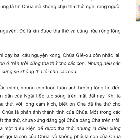
xưng là tin Chúa mà không chịu tha thứ, nghi rằng người
.
nguyện. Đó là xin được tha thứ và cũng hứa rộng lòng
khi dạy bài cầu nguyện xong, Chúa Giê-xu còn nhắc lại:
con ở trên trời cũng tha thứ cho các con. Nhưng nếu các
n cũng sẽ không tha lỗi cho các con.
hần mình, nhưng còn luôn luôn ảnh hưởng lòng tin đến
 dân của Ngài tiếp tục sống trên mặt đất này. Khi ta
a thứ, với lòng cảm kích, biết ơn Cha đã tha thứ cho
in Chúa là phản ánh thánh tính của Chúa. Một trong các
iết tha thứ, chưa xứng đáng gọi Chúa bằng Cha trên trời.
là một điều kiện để được tha thứ,
nhưng là điều xứng
hể gọi là con của Chúa, và không phải là con của Chúa