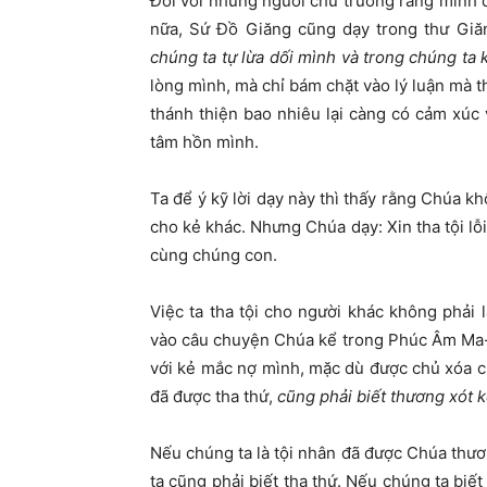
Đối với những người chủ trương rằng mình đ
nữa, Sứ Đồ Giăng cũng dạy trong thư Giă
chúng ta tự lừa dối mình và trong chúng ta 
lòng mình, mà chỉ bám chặt vào lý luận mà t
thánh thiện bao nhiêu lại càng có cảm xúc v
tâm hồn mình.
Ta để ý kỹ lời dạy này thì thấy rằng Chúa kh
cho kẻ khác. Nhưng Chúa dạy: Xin tha tội l
cùng chúng con.
Việc ta tha tội cho người khác không phải 
vào câu chuyện Chúa kể trong Phúc Âm Ma-t
với kẻ mắc nợ mình, mặc dù được chủ xóa c
đã được tha thứ,
cũng phải biết thương xót 
Nếu chúng ta là tội nhân đã được Chúa thươn
ta cũng phải biết tha thứ. Nếu chúng ta bi