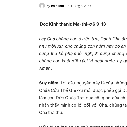
By
lvthanh
9 Tháng 4, 2026
Đọc Kinh thánh: Ma-thi-ơ 6:9-13
Lạy Cha chúng con ở trên trời, Danh Cha đ
như trời! Xin cho chúng con hôm nay đồ ăn 
cũng tha kẻ phạm lỗi nghịch cùng chúng 
chúng con khỏi điều ác! Vì ngôi nước, uy 
Amen
.
Suy niệm
: Lời cầu nguyện này là của nhữn
Chúa Cứu Thế Giê-xu mới được phép gọi Đức
làm con Đức Chúa Trời qua công ơn cứu chu
nhận thấy mình có lỗi đối với Cha, chúng ta
Cha tha thứ.