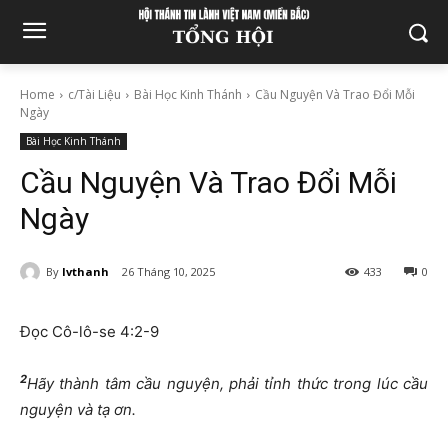
Home
c/Tài Liệu
Bài Học Kinh Thánh
Cầu Nguyện Và Trao Đổi Mỗi
Ngày
Bài Học Kinh Thánh
Cầu Nguyện Và Trao Đổi Mỗi
Ngày
By
lvthanh
26 Tháng 10, 2025
433
0
Đọc Cô-lô-se 4:2-9
2
Hãy thành tâm cầu nguyện, phải tỉnh thức trong lúc cầu
nguyện và tạ ơn.