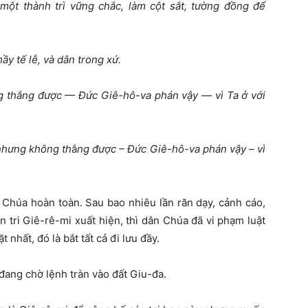
một thành trì vững chắc, làm cột sắt, tường đồng để
hầy tế lễ, và dân trong xứ.
g thắng được — Đức Giê-hô-va phán vậy — vì Ta ở với
nhưng không th
ắ
ng được – Đức Giê-hô-va phán vậy – vì
 Chúa hoàn toàn. Sau bao nhiêu lần răn dạy, cảnh cáo,
n tri Giê-rê-mi xuất hiện, thì dân Chúa đã vi phạm luật
nhất, đó là bắt tất cả đi lưu đầy.
ang chờ lệnh tràn vào đất Giu-đa.