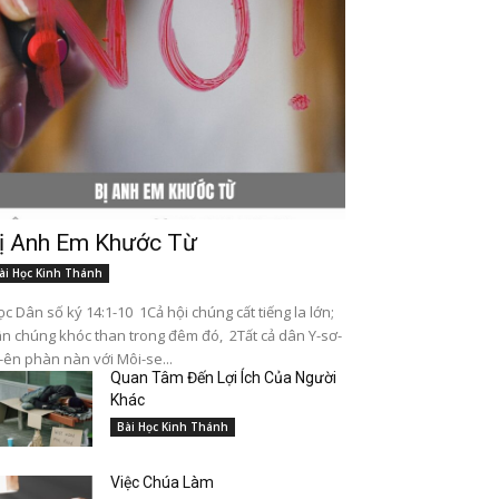
ị Anh Em Khước Từ
ài Học Kinh Thánh
c Dân số ký 14:1-10 1Cả hội chúng cất tiếng la lớn;
n chúng khóc than trong đêm đó, 2Tất cả dân Y-sơ-
-ên phàn nàn với Môi-se...
Quan Tâm Đến Lợi Ích Của Người
Khác
Bài Học Kinh Thánh
Việc Chúa Làm