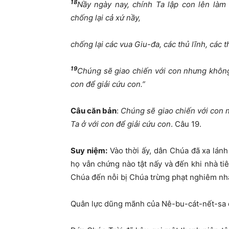
18
Nầy ngày nay, chính Ta lập con lên làm 
chống lại cả xứ nầy,
chống lại các vua Giu-đa, các thủ lĩnh, các t
19
Chúng sẽ giao chiến với con nhưng khôn
con để giải cứu con.”
Câu căn bản
:
Chúng sẽ giao chiến với con 
Ta ở với con để giải cứu con
. Câu 19.
Suy niệm:
Vào thời ấy, dân Chúa đã xa lánh
họ vẫn chứng nào tật nấy và đến khi nhà tiê
Chúa đến nỗi bị Chúa trừng phạt nghiêm nhặt 
Quân lực dũng mãnh của Nê-bu-cát-nết-sa đ