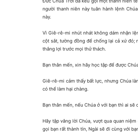
Đức Chúa Trời đã kêu gọi một thanh niên t
người thanh niên này tuân hành lệnh Chúa
này.
Vì Giê-rê-mi nhút nhát không dám nhận lệ
cột sắt, tường đồng để chống lại cả xứ đó; n
thắng lợi trước mọi thử thách.
Bạn thân mến, xin hãy học tập để được Chúa
Giê-rê-mi cảm thấy bất lực, nhưng Chúa là
có thể làm hại chàng.
Bạn thân mến, nếu Chúa ở với bạn thì ai sẽ 
Hãy tập vâng lời Chúa, vượt qua quan niệm 
gọi bạn rất thành tín, Ngài sẽ đi cùng với 