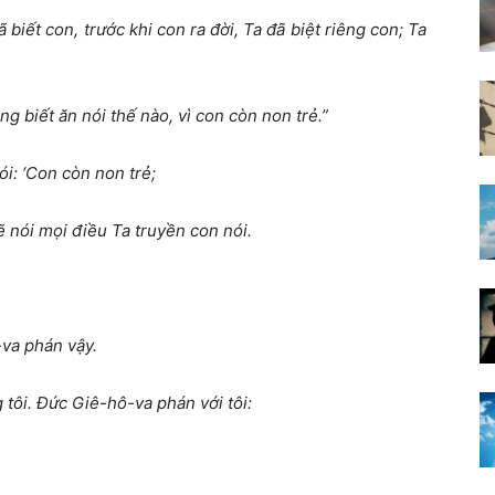
 biết con, trước khi con ra đời, Ta đã biệt riêng con; Ta
g biết ăn nói thế nào, vì con còn non trẻ.”
i: ‘Con còn non trẻ;
sẽ nói mọi điều Ta truyền con nói.
-va phán vậy.
tôi. Đức Giê-hô-va phán với tôi: