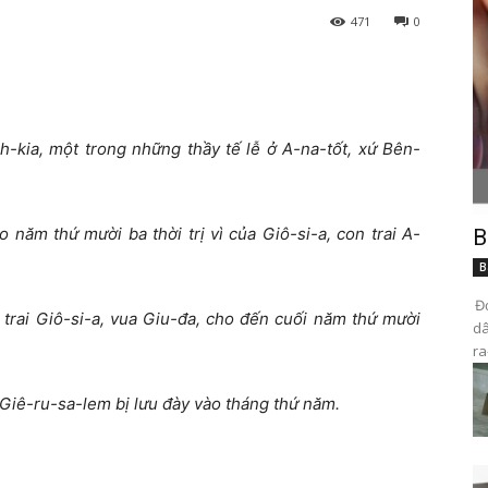
471
0
nh-kia, một trong những thầy tế lễ ở A-na-tốt, xứ Bên-
 năm thứ mười ba thời trị vì của Giô-si-a, con trai A-
B
B
Đọ
n trai Giô-si-a, vua Giu-đa, cho đến cuối năm thứ mười
dâ
ra
h Giê-ru-sa-lem bị lưu đày vào tháng thứ năm.