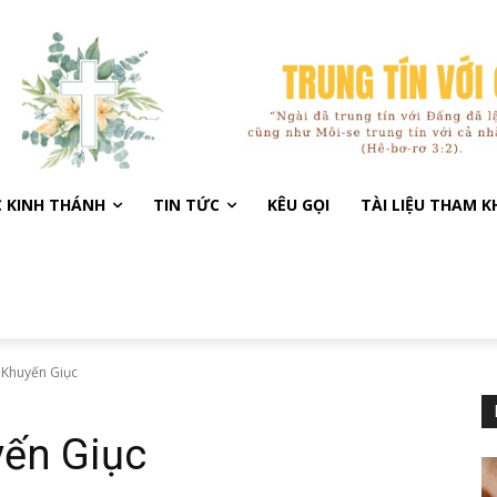
C KINH THÁNH
TIN TỨC
KÊU GỌI
TÀI LIỆU THAM 
 Khuyến Giục
ến Giục