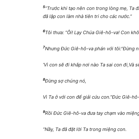
5
“Trước khi tạo nên con trong lòng mẹ, Ta đã
đã lập con làm nhà tiên tri cho các nước.”
6
Tôi thưa: “Ôi! Lạy Chúa Giê-hô-va! Con khôn
7
Nhưng Đức Giê-hô-va phán với tôi:“Đừng nó
’Vì con sẽ đi khắp nơi nào Ta sai con đi,Và 
8
Đừng sợ chúng nó,
Vì Ta ở với con để giải cứu con.”Đức Giê-hô
9
Rồi Đức Giê-hô-va đưa tay chạm vào miệng 
“Nầy, Ta đã đặt lời Ta trong miệng con.