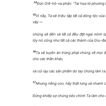
14
Đức Giê-hô-va phán: “Tai họa từ phương b
15
Vì nầy, Ta sẽ triệu tập tất cả dòng tộc 
vậy —
chúng sẽ đến và tất cả đều đặt ngai mình t
lũy nó cũng như tất cả các thành của Giu-đa
16
Ta sẽ tuyên án trừng phạt chúng về mọi đ
cho các thần khác,
v
à cúi lạy các sản phẩm do tay chúng làm ra
17
Nhưng riêng con, hãy thắt lưng và nhanh 
Đừng khiếp sợ chúng kẻo chính Ta làm cho 