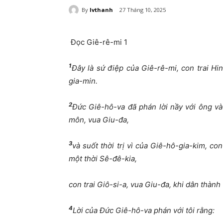
By
lvthanh
27 Tháng 10, 2025
Đọc Giê-rê-mi 1
1
Đây là sứ điệp của Giê-rê-mi, con trai Hi
gia-min.
2
Đức Giê-hô-va đã phán lời nầy với ông vào
môn, vua Giu-đa,
3
và suốt thời trị vì của Giê-hô-gia-kim, co
một thời Sê-đê-kia,
con trai Giô-si-a, vua Giu-đa, khi dân thàn
4
Lời của Đức Giê-hô-va phán với tôi rằng: