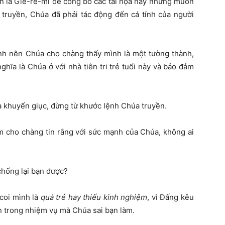
ên là Giê-rê-mi để công bố các tai họa này nhưng muốn
 truyền, Chúa đã phải tác động đến cá tính của người
nh nên Chúa cho chàng thấy mình là một tường thành,
ghĩa là Chúa ở với nhà tiên tri trẻ tuổi này và bảo đảm
 khuyến giục, đừng từ khước lệnh Chúa truyền.
m cho chàng tin rằng với sức mạnh của Chúa, không ai
chống lại bạn được?
coi mình là
quá trẻ hay thiếu kinh nghiệm
, vì Đấng kêu
bạn trong nhiệm vụ mà Chúa sai bạn làm.