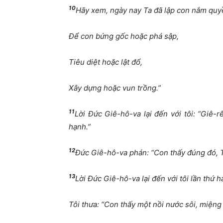
10
Hãy xem, ngày nay Ta đã lập con nắm quyề
Để con bứng gốc hoặc phá sập,
Tiêu diệt hoặc lật đổ,
Xây dựng hoặc vun trồng.”
11
Lời Đức Giê-hô-va lại đến với tôi: “Giê-
hạnh.”
12
Đức Giê-hô-va phán: “Con thấy đúng đó, Ta
13
Lời Đức Giê-hô-va lại đến với tôi lần thứ h
Tôi thưa: “Con thấy một nồi nước sôi, miện